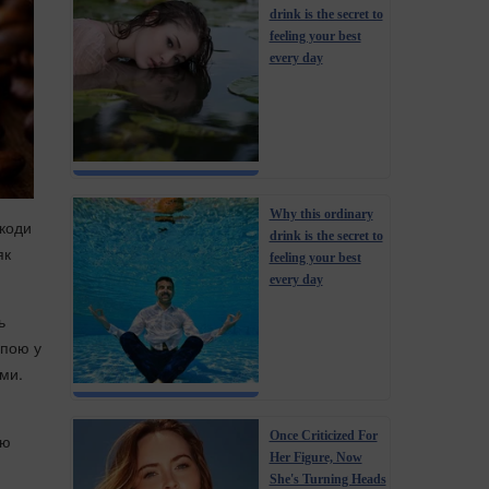
drink is the secret to
feeling your best
every day
Why this ordinary
шкоди
drink is the secret to
як
feeling your best
every day
ь
апою у
ми.
Once Criticized For
ою
Her Figure, Now
She's Turning Heads