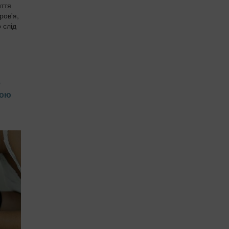
иття
ров'я,
 слід
е
чою