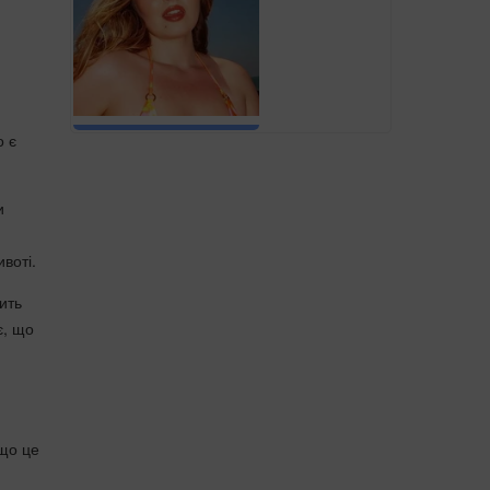
о є
и
воті.
ить
є, що
 що це