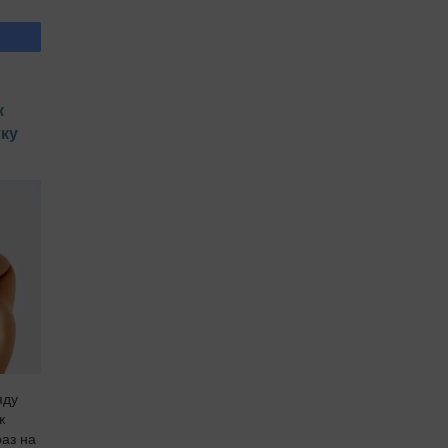
к
тку
яду
ж
раз на