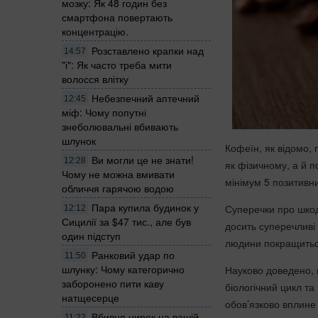
мозку: Як 48 годин без
смартфона повертають
концентрацію.
Розставлено крапки над
14:57
"і": Як часто треба мити
волосся влітку
Небезпечний аптечний
12:45
міф: Чому попутні
знеболювальні вбивають
шлунок
Кофеїн, як відомо,
Ви могли це не знати!
12:28
як фізичному, а й п
Чому не можна вмивати
мінімум 5 позитивн
обличчя гарячою водою
Пара купила будинок у
Суперечки про шкод
12:12
Сицилії за $47 тис., але був
досить суперечливі 
один підступ
людини покращиться
Ранковий удар по
11:50
шлунку: Чому категорично
Науково доведено, 
заборонено пити каву
біологічний цикл та
натщесерце
обов’язково вплине 
Вбивця нирок на вашій
11:22