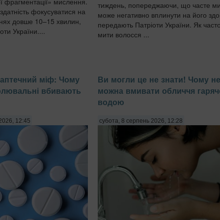
ї фрагментації» мислення.
тиждень, попереджаючи, що часте м
здатність фокусуватися на
може негативно вплинути на його здо
нях довше 10–15 хвилин,
передають Патріоти України. Як часто
ти України....
мити волосся ...
аптечний міф: Чому
Ви могли це не знати! Чому н
олювальні вбивають
можна вмивати обличчя гаря
водою
2026, 12:45
субота, 8 серпень 2026, 12:28