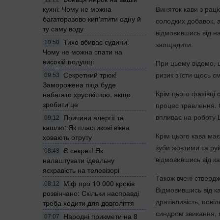
Виняток кави з раці
кухні: Чому не можна
багаторазово кип'ятити одну й
солодких добавок, а
ту саму воду
відмовившись від н
Тихо вбиває судини:
10:50
заощадити.
Чому не можна спати на
високій подушці
При цьому відомо, 
ризик з’їсти щось с
Секретний трюк!
09:53
Заморожена піца буде
Крім цього фахівці
набагато хрусткішою. якщо
зробити це
процес травлення. 
впливає на роботу Ш
Причини алергії та
09:12
кашлю: Як пластикові вікна
Крім цього кава має
ховають отруту
зуби жовтими та ру
Є секрет! Як
08:48
відмовившись від к
налаштувати ідеальну
яскравість на телевізорі
Також вчені стверд
Міф про 10 000 кроків
08:12
Відмовившись від ка
розвінчано: Скільки насправді
дратівливість, пові
треба ходити для довголіття
синдром звикання, я
Народні прикмети на 8
07:07