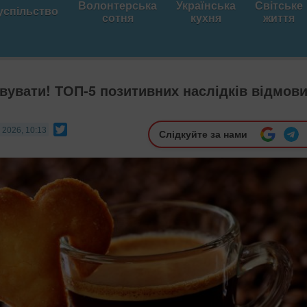
Волонтерська
Українська
Світське
успільство
сотня
кухня
життя
вувати! ТОП-5 позитивних наслідків відмов
Twitter
 2026, 10:13
Слідкуйте за нами