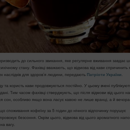
 призводить до сильного звикання, яке регулярне вживання завдає 
сихічному стану. Фахівці вважають, що відмова від кави спричинить 
их наслідків для здоров’я людини, передають
Патріоти України
.
у та користь кави продовжуються постійно. У цьому вчені публікуют
дані. Тим часом фахівці стверджують, що після відмови від цього н
 сон, особливо якщо вона ласує кавою не лише вранці, а й вечора
що споживання кофеїну за 5 годин до нічного відпочинку порушує
 провокує безсоння. Окрім цього, відмова від цього ароматного нап
на вагу.