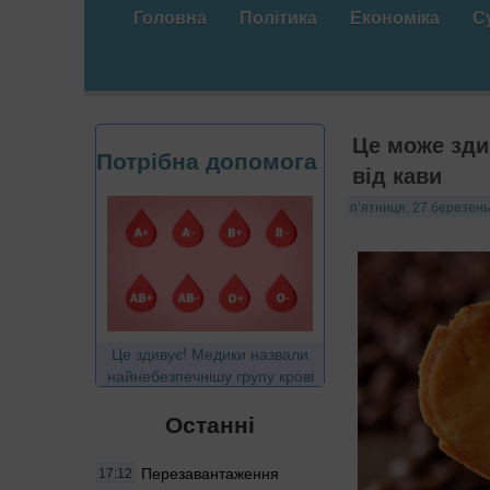
Головна
Політика
Економіка
С
Це може зди
Потрібна допомога
від кави
п’ятниця, 27 березень
Це здивує! Медики назвали
найнебезпечнішу групу крові
Останні
Перезавантаження
17:12