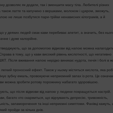
ону дозволяє як додати, так і зменшити масу тіла. Любителі різних
 також латте та капучино з вершками, молоком і цукром, зможуть,
апою не лише позбутися пари-трійки ненависних кілограмів, а й
що у деяких людей смак кави перебиває апетит, а значить, без ньог
мачне і дуже калорійне.
 стверджують, що за допомогою відмови від напою можна налагодит
Справа в тому, що у кави високий рівень кислотності, що негативно
КТ. Після вживання напою нерідко виникає нудота, печія і болі в жи
 легкий проносний ефект. Також у ньому міститься кислота, яка роб
йнує зубну емаль, провокуючи неприємний запах із рота. Це означа
ави можна зробити ротову порожнину набагато здоровішою.
жують, що після відмови від напою у людини покращується настрій.
ви, багато хто скаржиться, що відчувають депресію, тривожність,
льність, запаморочення та інші неприємні симптоми. Фахівці кажуть,
кий пройде за кілька днів.