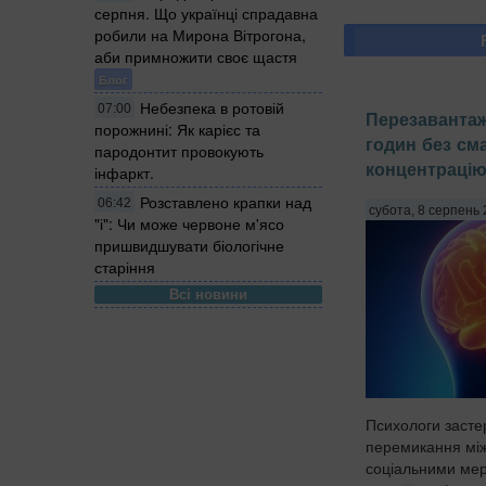
серпня. Що українці спрадавна
робили на Мирона Вітрогона,
аби примножити своє щастя
Блог
Небезпека в ротовій
07:00
Перезавантаж
порожнині: Як карієс та
годин без с
пародонтит провокують
концентрацію
інфаркт.
Розставлено крапки над
06:42
субота, 8 серпень 
"і": Чи може червоне м'ясо
пришвидшувати біологічне
старіння
Всі новини
Психологи застер
перемикання мі
соціальними мер