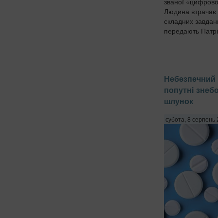
званої «цифрово
Людина втрачає 
складних завдан
передають Патріо
Небезпечний 
попутні знеб
шлунок
субота, 8 серпень 