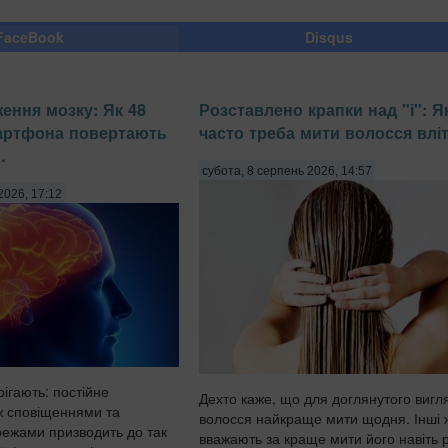
FaceBook
Disqus
ення мозку: Як 48
Розставлено крапки над "і": Я
мартфона повертають
часто треба мити волосся влі
.
субота, 8 серпень 2026, 14:57
2026, 17:12
ігають: постійне
Дехто каже, що для доглянутого вигл
ж сповіщеннями та
волосся найкраще мити щодня. Інші 
ежами призводить до так
вважають за краще мити його навіть 