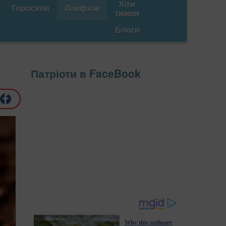
Хіти
Гороскоп
Лайфхак
тижня
Блоги
и
Патріоти в FaceBook
Why this ordinary