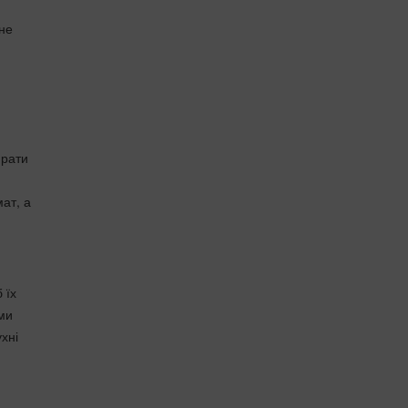
ене
прати
ат, а
 їх
ами
ухні