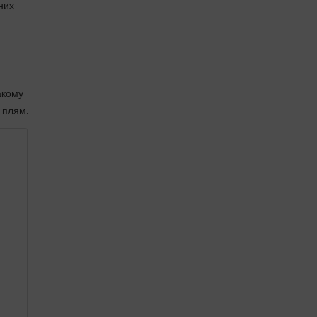
них
акому
 плям.