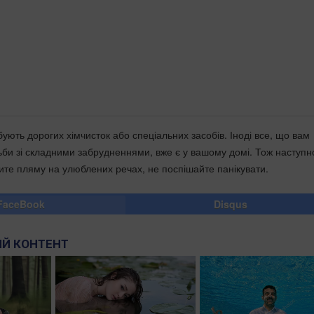
ують дорогих хімчисток або спеціальних засобів. Іноді все, що вам
ьби зі складними забрудненнями, вже є у вашому домі. Тож наступн
чите пляму на улюблених речах, не поспішайте панікувати.
FaceBook
Disqus
Й КОНТЕНТ