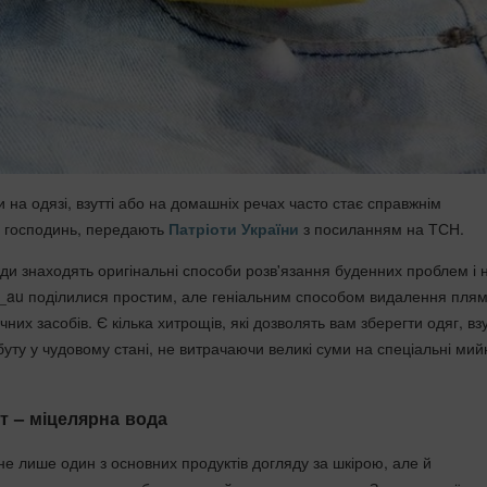
на одязі, взутті або на домашніх речах часто стає справжнім
 господинь, передають
Патріоти України
з посиланням на ТСН.
ди знаходять оригінальні способи розв'язання буденних проблем і 
_au поділилися простим, але геніальним способом видалення плям
их засобів. Є кілька хитрощів, які дозволять вам зберегти одяг, взу
уту у чудовому стані, не витрачаючи великі суми на спеціальні мий
т – міцелярна вода
е лише один з основних продуктів догляду за шкірою, але й