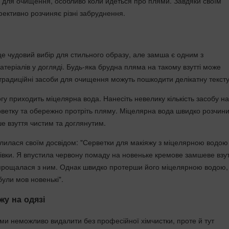
б для очищення, особливо коли йдеться про плями. Завдяки своїм
ективно розчиняє різні забруднення.
е чудовий вибір для стильного образу, але замша є одним з
теріалів у догляді. Будь-яка брудна пляма на такому взутті може
 традиційні засоби для очищення можуть пошкодити делікатну тексту
у приходить міцелярна вода. Нанесіть невелику кількість засобу на
рветку та обережно протріть пляму. Міцелярна вода швидко розчини
ше взуття чистим та доглянутим.
ілилася своїм досвідом: "Серветки для макіяжу з міцелярною водою
сівки. Я впустила червону помаду на новеньке кремове замшеве взут
прощалася з ним. Однак швидко протерши його міцелярною водою,
були мов новенькі".
жу на одязі
ями неможливо видалити без професійної хімчистки, проте й тут