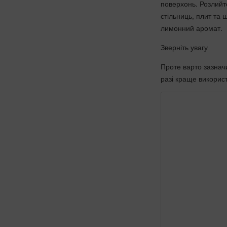
поверхонь. Розлийт
стільниць, плит та
лимонний аромат.
Зверніть увагу
Проте варто зазначи
разі краще викорис