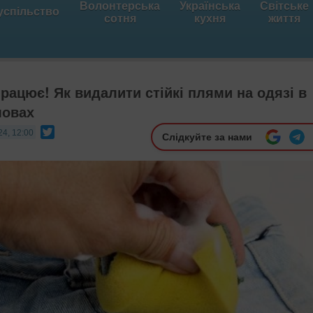
Волонтерська
Українська
Світське
успільство
сотня
кухня
життя
рацює! Як видалити стійкі плями на одязі в
мовах
Twitter
24, 12:00
Слідкуйте за нами