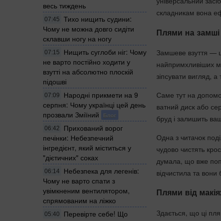
універсальний засі
весь тиждень
складникам вона еф
Тихо нищить судини:
07:45
Чому не можна довго сидіти
Плями на замші
склавши ногу на ногу
Нищить суглоби ніг: Чому
Замшеве взуття — ц
07:15
не варто постійно ходити у
найпримхливіших ма
взутті на абсолютно плоскій
зіпсувати вигляд, а
підошві
Народні прикмети на 9
Саме тут на допомог
07:09
серпня: Чому українці цей день
ватний диск або се
прозвали Зміїний
Блог
бруд і залишить ва
Прихований ворог
06:42
Одна з читачок под
печінки: Небезпечний
інгредієнт, який міститься у
чудово чистять кро
"дієтичних" соках
думала, що вже по
Небезпека для легенів:
06:14
відчистила та вони 
Чому не варто спати з
увімкненим вентилятором,
Плями від макія
спрямованим на ліжко
Здається, що ці пл
Перевірте себе! Що
05:40