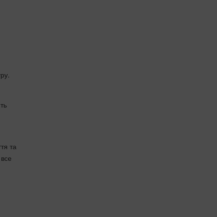
ру.
ть
тя та
 все