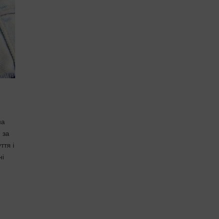
на
 за
ття і
ні