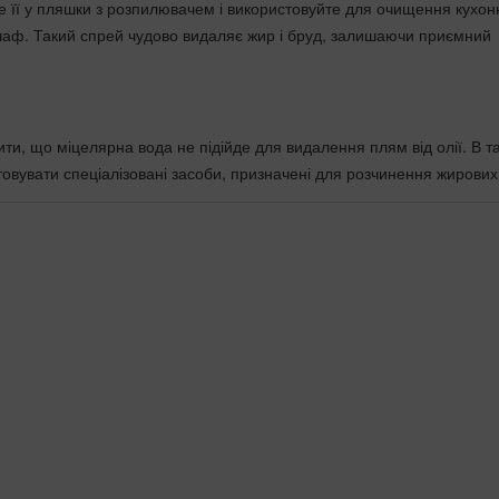
е її у пляшки з розпилювачем і використовуйте для очищення кухон
 шаф. Такий спрей чудово видаляє жир і бруд, залишаючи приємний
ти, що міцелярна вода не підійде для видалення плям від олії. В т
товувати спеціалізовані засоби, призначені для розчинення жирових