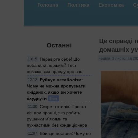
Головна
Політика
Економіка
С
Це справді п
Останні
домашніх у
Перевірте себе! Що
неділя, 3 листопад 20
13:15
побачили першим? Тест
покаже всю правду про вас
Руйнує метаболізм:
12:12
Чому не можна пропускати
сніданок, якщо ви хочете
схуднути
Блог
Секрет готелів: Проста
11:30
дія при пранні, яка робить
рушники м'якими та
пухнастими без кондиціонера
Вбивця постави: Чому не
11:07