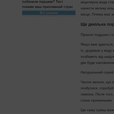
побачили першим? Тест
міцелярна вода стан
покаже ваш прихований страх
нанести велику кіл
Всі новини
місце. Пляма має зн
Ще декілька по
Прання подушок і п
Якщо вам здається,
їх, додавши у воду к
позбавить від шкідл
дім буде наповнени
Натуральний спрей
Часом запахи, що з
позбутися, спробуйт
лимона. Після того,
стане приємнішим.
Цю саму суміш можн