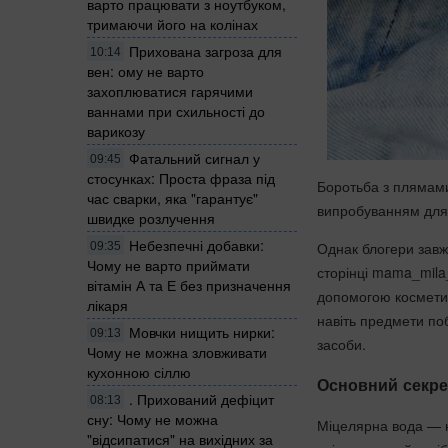
варто працювати з ноутбуком,
тримаючи його на колінах
Прихована загроза для
10:14
вен: ому не варто
захоплюватися гарячими
ваннами при схильності до
варикозу
Фатальний сигнал у
09:45
стосунках: Проста фраза під
Боротьба з плямами 
час сварки, яка "гарантує"
випробуванням для
швидке розлучення
Небезпечні добавки:
Однак блогери завж
09:35
Чому не варто приймати
сторінці mama_mila
вітамін А та Е без призначення
допомогою косметичн
лікаря
навіть предмети поб
Мовчки нищить нирки:
09:13
засоби.
Чому не можна зловживати
кухонною сіллю
Основний секре
. Прихований дефіцит
08:13
сну: Чому не можна
Міцелярна вода — н
"відсипатися" на вихідних за