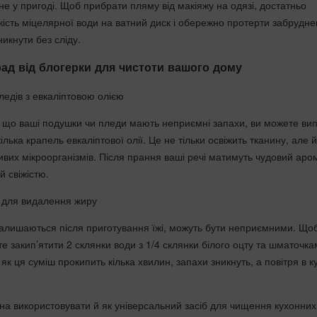
е у пригоді. Щоб прибрати пляму від макіяжу на одязі, достатньо
ькість міцелярної води на ватний диск і обережно протерти забрудн
икнути без сліду.
рад від блогерки для чистоти вашого дому
ледів з евкаліптовою олією
 що ваші подушки чи пледи мають неприємні запахи, ви можете ви
ілька крапель евкаліптової олії. Це не тільки освіжить тканину, але й
ивих мікроорганізмів. Після прання ваші речі матимуть чудовий аром
й свіжістю.
 для видалення жиру
алишаються після приготування їжі, можуть бути неприємними. Щоб
е закип’ятити 2 склянки води з 1/4 склянки білого оцту та шматочк
 як ця суміш прокипить кілька хвилин, запахи зникнуть, а повітря в к
а використовувати й як універсальний засіб для чищення кухонних