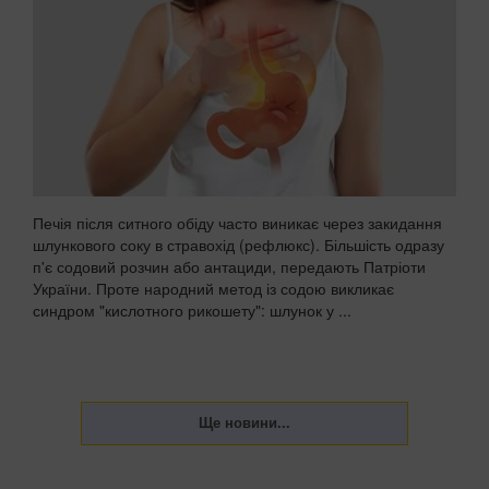
Печія після ситного обіду часто виникає через закидання
шлункового соку в стравохід (рефлюкс). Більшість одразу
п'є содовий розчин або антациди, передають Патріоти
України. Проте народний метод із содою викликає
синдром "кислотного рикошету": шлунок у ...