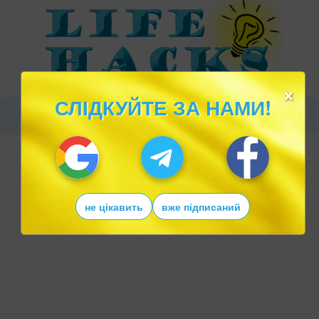
×
СЛІДКУЙТЕ ЗА НАМИ!
не цікавить
вже підписаний