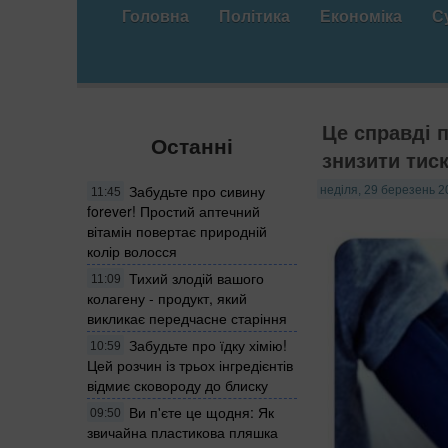
Головна
Політика
Економіка
С
Це справді 
Останні
знизити тис
Забудьте про сивину
неділя, 29 березень 2
11:45
forever! Простий аптечний
вітамін повертає природній
колір волосся
Тихий злодій вашого
11:09
колагену - продукт, який
викликає передчасне старіння
Забудьте про їдку хімію!
10:59
Цей розчин із трьох інгредієнтів
відмиє сковороду до блиску
Ви п'єте це щодня: Як
09:50
звичайна пластикова пляшка