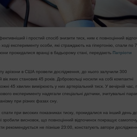
ективніший і простий спосіб знизити тиск, ним є повноцінний відпо
В ході експерименту особи, які страждають на гіпертонію, спали по 7
і вони прокидалися вранці в бадьорому стані, передають
Патріоти
тету арізони в США провели дослідження, до нього залучили 300
й вік яких становив 45 років. Добровольці носили на собі компактні
 кожні 45 хвилин вимірюють у них артеріальний тиск. У вечірній час,
кового експерименту надягали спеціальні датчики, зчитувальні пар
анізму при різних фазах сну.
и спати при високих показниках тиску, прокидалися на інший день д
і зробили висновок, що повноцінний відпочинок покращує самопочу
гати рекомендується не пізніше 23:00, констатують автори досліджен