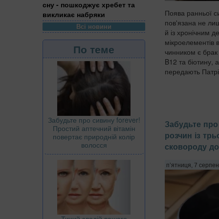
сну - пошкоджує хребет та
Поява ранньої с
викликає набряки
пов'язана не лиш
Всі новини
й із хронічним 
мікроелементів в
По теме
чинником є брак 
B12 та біотину, а
передають Патріо
Забудьте про сивину forever!
Забудьте про 
Простий аптечний вітамін
розчин із трь
повертає природній колір
волосся
сковороду до
п’ятниця, 7 серпен
Тихий злодій вашого