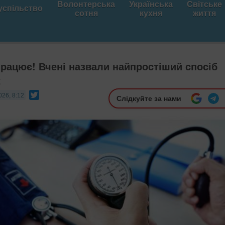
Волонтерська
Українська
Світське
успільство
сотня
кухня
життя
працює! Вчені назвали найпростіший спосіб
к
Twitter
026, 8:12
Слідкуйте за нами