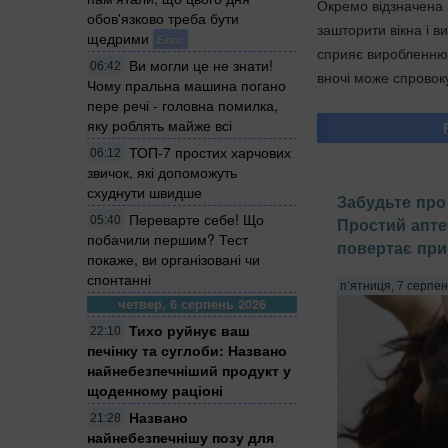
Окремо відзначена 
обов'язково треба бути
зашторити вікна і в
щедрими
Блог
сприяє виробленню 
Ви могли це не знати!
06:42
вночі може спровок
Чому пральна машина погано
пере речі - головна помилка,
яку роблять майже всі
ТОП-7 простих харчових
06:12
звичок, які допоможуть
схуднути швидше
Забудьте про 
Переварте себе! Що
05:40
Простий апте
побачили першим? Тест
повертає при
покаже, ви організовані чи
спонтанні
п’ятниця, 7 серпен
четвер, 6 серпень 2026
Тихо руйнує ваш
22:10
печінку та суглоби: Названо
найнебезпечніший продукт у
щоденному раціоні
Названо
21:28
найнебезпечнішу позу для