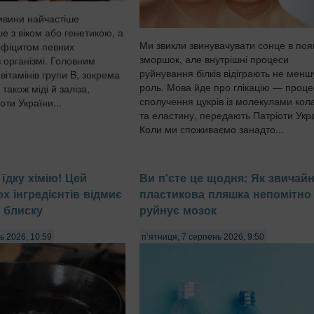
ивини найчастіше
е з віком або генетикою, а
Ми звикли звинувачувати сонце в поя
дефіцитом певних
зморшок, але внутрішні процеси
 організмі. Головним
руйнування білків відіграють не менш
вітамінів групи B, зокрема
роль. Мова йде про глікацію — проце
 також міді й заліза,
сполучення цукрів із молекулами кол
ти України...
та еластину, передають Патріоти Укр
Коли ми споживаємо занадто...
їдку хімію! Цей
Ви п'єте це щодня: Як звичай
ох інгредієнтів відмиє
пластикова пляшка непомітно
 блиску
руйнує мозок
ь 2026, 10:59
п’ятниця, 7 серпень 2026, 9:50