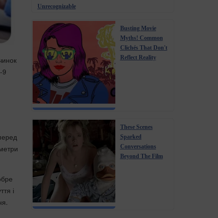
Unrecognizable
Busting Movie
Myths! Common
Clichés That Don't
Reflect Reality
чинок
-9
These Scenes
 перед
Sparked
Conversations
аметри
Beyond The Film
обре
ття і
ня.