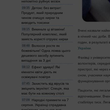
непомітно руйнує мозок
Детокс без витрат:
09:35
Продукт, який природним
чином очищує нирки та
виводить токсини
Викиньте ці вітаміни!
09:15
Вчені назвали найеф
Популярний комплекс, який
в нічний час доби. 
замість користі отруює нирки
годин, в результат
Волосся росте як
08:48
України
.
божевільне! Одна ложка цього
дешевого засобу зупинить
Фахівці з універси
випадіння за 3 дні
волонтерів, середні
Ефект здивує! Які
08:12
пристрої, які через
кімнатні квіти діють як
сном, учасники нау
освіжувачі повітря
функціонування орг
Захистить від вірусів та
07:45
зміцнить імунітет: Спеція, яка
Пацієнти, які лягал
має бути на кожному столі
відпочившими. Вчен
Народні прикмети на 7
07:09
стабілізує тиск. Ля
серпня. Українці спрадавна
пам'ятали, що цього дня