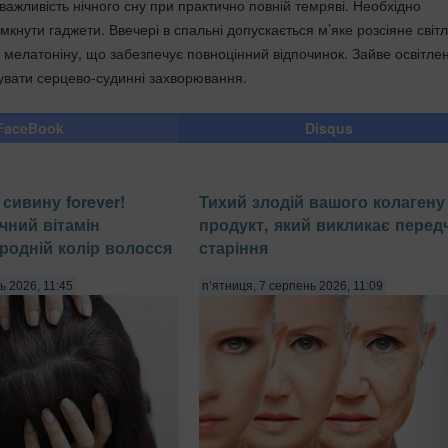
важливість нічного сну при практично повній темряві. Необхідно
имкнути гаджети. Ввечері в спальні допускається м’яке розсіяне світл
мелатоніну, що забезпечує повноцінний відпочинок. Зайве освітле
увати серцево-судинні захворювання.
FaceBook
Disqus
сивину forever!
Тихий злодій вашого колагену 
чний вітамін
продукт, який викликає перед
родній колір волосся
старіння
ь 2026, 11:45
п’ятниця, 7 серпень 2026, 11:09