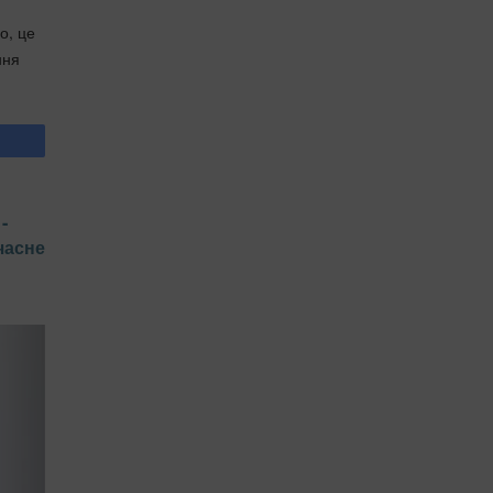
о, це
ння
-
часне