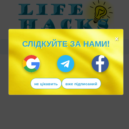
×
СЛІДКУЙТЕ ЗА НАМИ!
не цікавить
вже підписаний