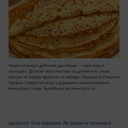
Ажурні млинці з дрібними дірочками — мрія кожної
господині. Досягти такої текстури за допомогою лише
молока чи кефіру вдається не завжди, передають Патріоти
України. Секрет полягає у додаванні сильногазованої
мінеральної води. Бульбашки вуглекислого га...
Ідеально біла підошва: Як відмити пожовклі