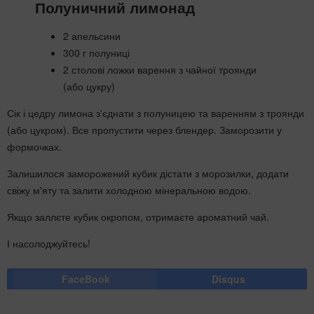
Полуничний лимонад
2 апельсини
300 г полуниці
2 столові ложки варення з чайної троянди
(або цукру)
Сік і цедру лимона з'єднати з полуницею та варенням з троянди
(або цукром). Все пропустити через блендер. Заморозити у
формочках.
Залишилося заморожений кубик дістати з морозилки, додати
свіжу м'яту та залити холодною мінеральною водою.
Якщо заллєте кубик окропом, отримаєте ароматний чай.
І насолоджуйтесь!
FaceBook
Disqus