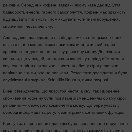
речовин. Серед них кофеїн, завдяки якому кава дає відчуття
бадьорості, енергії, гарного самопочуття. Кофеїн має здатність
підвищувати пильність і пом'якшувати когнітивні порушення,
спричинені нестачею сну.
Але недавнє дослідження швейцарських та німецьких вчених
показало, що кофеїн може посилювати негативний вплив
хронічного недосипання на сіру речовину мозку. Дослідники
виявили, що у людей, які вживали кофеїн у період обмеження
сну, спостерігалося значне зниження обсягу сірої речовини
порівняно з тими, хто не пив кави. Результати дослідження були
опубліковані у журналі Scientific Reports, пише psypost.
Вчені стверджують, що як гостра нестача сну, так і щоденне
споживання кофеїну були пов'язані зі зменшенням об'єму сірої
речовини — ключового компонента мозку, що бере участь у
обробці інформації та регулюванні різних когнітивних функцій.
В результаті проведених дослідів було виявлено, що порушення
сну часто призводять до порушень структур мозку як у тварин,