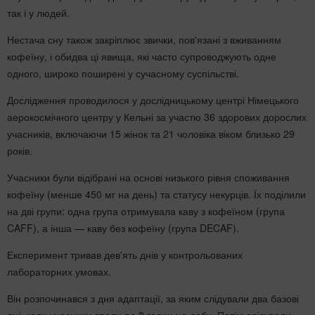
так і у людей.
Нестача сну також закріплює звички, пов'язані з вживанням
кофеїну, і обидва ці явища, які часто супроводжують одне
одного, широко поширені у сучасному суспільстві.
Дослідження проводилося у дослідницькому центрі Німецького
аерокосмічного центру у Кельні за участю 36 здорових дорослих
учасників, включаючи 15 жінок та 21 чоловіка віком близько 29
років.
Учасники були відібрані на основі низького рівня споживання
кофеїну (менше 450 мг на день) та статусу некурців. Їх поділили
на дві групи: одна група отримувала каву з кофеїном (група
CAFF), а інша — каву без кофеїну (група DECAF).
Експеримент тривав дев'ять днів у контрольованих
лабораторних умовах.
Він розпочинався з дня адаптації, за яким слідували два базові