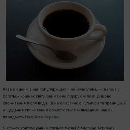
Кава є одним з найпопулярніших й найулюбленіших напоїв у
багатьох країнах світу, займаючи лідируючі позиції щодо
споживання після води. Вона є частиною культури та традицій, й
її щоденне споживання обчислюється мільярдами чашок,
передають
Патріоти України
.
У кількох ковтках кави містяться тисячі біологічно активних