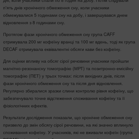
дні, коли учасники спали по 8 годин на добу. Потім слідували
п'ять днів хронічного обмеження сну, коли учасники
обмежувалися 5 годинами сну на добу, і завершувався днем
відновлення з 8 годинами сну.
Протягом фази хронічного обмеження сну група CAFF
отримувала 200 мг кофеїну вранці та 100 мг вдень, тоді як група
DECAF отримувала еквівалентні обсяги кави без кофеїну.
Для оцінки впливу на обсяг сірої речовини учасники пройшли
магнітно-резонансну томографію (МРТ) та позитронно-емісійну
томографію (ПЕТ) у трьох точках: після вихідних днів, після
фази хронічного обмеження сну та після дня відновлення.
Регулярно збиралися зразки слини контролю рівня кофеїну, що
забезпечувало точне відстеження споживання кофеїну та її
фізіологічних ефектів.
Результати дослідження показали, що хронічне обмеження сну
призвело до змін обсягу сірої речовини, на які значно вплинуло
споживання кофеїну. У учасників, які не вживали кофеїн (група