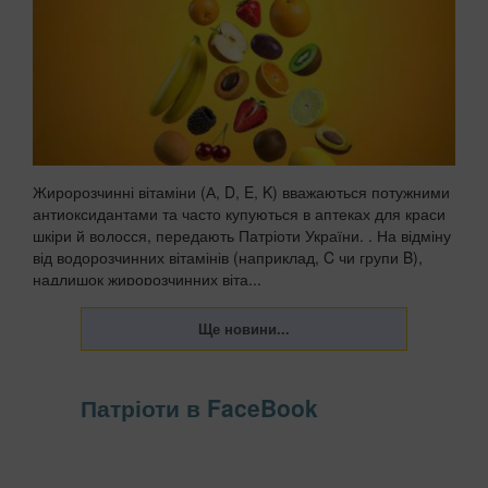
Жиророзчинні вітаміни (А, D, E, K) вважаються потужними
антиоксидантами та часто купуються в аптеках для краси
шкіри й волосся, передають Патріоти України. . На відміну
від водорозчинних вітамінів (наприклад, C чи групи B),
надлишок жиророзчинних віта...
Патріоти в FaceBook