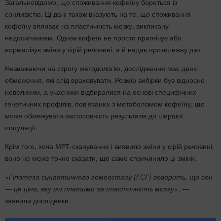
Загальновідомо, що споживання кофеїну бореться із
сонливістю. Ці дані також вказують на те, що споживання
кофеїну впливає на пластичність мозку, викликану
недосипанням. Однак кофеїн не просто пригнічує або
нормалізує зміни у сірій речовині, а й надає протилежну дію.
Незважаючи на строгу методологію, дослідження має деякі
обмеження, які слід враховувати. Розмір вибірки був відносно
невеликим, а учасники відбиралися на основі специфічних
генетичних профілів, пов'язаних з метаболізмом кофеїну, що
може обмежувати застосовність результатів до ширшої
популяції.
Крім того, хоча МРТ-сканування і виявило зміни у сірій речовині,
воно не може точно сказати, що саме спричинило ці зміни.
«Гіпотеза синаптичного гомеостазу (ГСГ) говорить, що сон
— це ціна, яку ми платимо за пластичність мозку
», —
заявили дослідники.