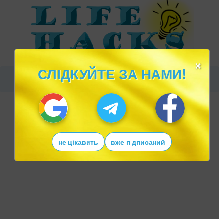
×
СЛІДКУЙТЕ ЗА НАМИ!
не цікавить
вже підписаний