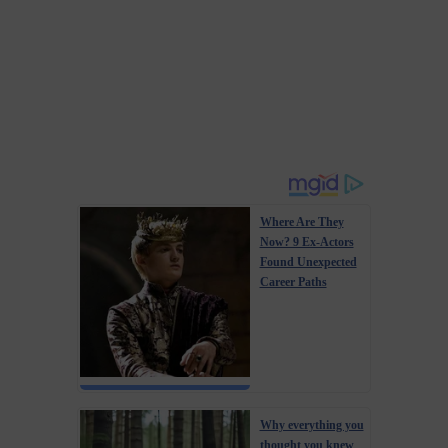
Where Are They
Now? 9 Ex-Actors
Found Unexpected
Career Paths
Why everything you
thought you knew