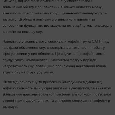
DECAF), під час фази обмеження сну спостерігалося
збільшення обсягу сірої речовини в кількох областях мозку,
включаючи префронтальну кору, скронево-потиличну кору та
таламус. Ці області пов'язані з різними когнітивними та
сенсорними функціями, що вказує на потенційну компенсаторну
реакцію на нестачу сну.
Навпаки, в учасників, котрі споживали кофеїн (група CAFF) під
час фази обмеження сну, спостерігалося зменшення обсягу
сірої речовини у цих областях. Це свідчить, що кофеїн може
придушувати компенсаторні механізми мозку у періоди
недостатнього сну, потенційно посилюючи негативний вплив
втрати сну на структуру мозку.
Після відновного сну та приблизно 30-годинної відмови від
кофеїну більшість змін у сірій речовині відновилися, за винятком
збільшення дорсолатеральної префронтальної кори, пов'язаної
з хронічним недосипанням, та зниження споживання кофеїну в
таламусі.