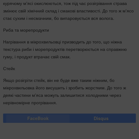
курячому м'ясі окислюються, тож під час розігрівання страва
змінює свій хімічний склад і смакові властивості. До того ж м'ясо
стає сухим і несмачним, бо випаровується вся волога.
Риба та морепродукти
Нагрівання в мікрохвильовці призводить до того, що ніжна
текстура риби і морепродуктів перетворюється на справжню
гуму, і продукт втрачає свій смак.
Стейк
Якщо розігріти стейк, він не буде вже таким ніжним, бо
мікрохвильовка його висушить і зробить жорстким. До того ж
деякі частини м'яса можуть залишитися холодними через
нерівномірне прогрівання.
FaceBook
Disqus