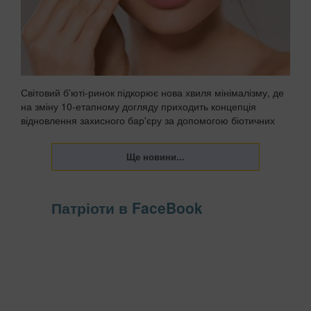
Світовий б'юті-ринок підкорює нова хвиля мінімалізму, де
на зміну 10-етапному догляду приходить концепція
відновлення захисного бар'єру за допомогою біотичних
компонентів та пептидів. Замість того, щоб
перевантажувати епідерміс шарами кислот і активів,...
Патріоти в FaceBook