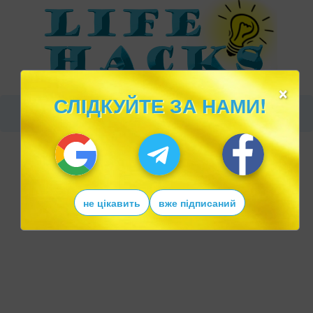
×
СЛІДКУЙТЕ ЗА НАМИ!
не цікавить
вже підписаний