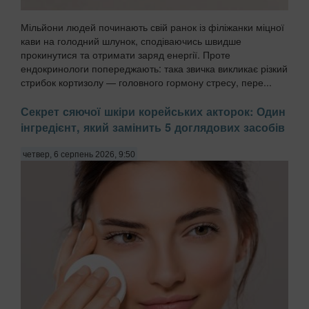
Мільйони людей починають свій ранок із філіжанки міцної
кави на голодний шлунок, сподіваючись швидше
прокинутися та отримати заряд енергії. Проте
ендокринологи попереджають: така звичка викликає різкий
стрибок кортизолу — головного гормону стресу, пере...
Секрет сяючої шкіри корейських акторок: Один
інгредієнт, який замінить 5 доглядових засобів
четвер, 6 серпень 2026, 9:50