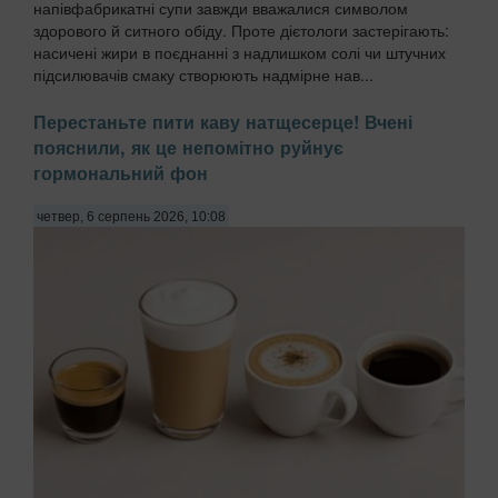
напівфабрикатні супи завжди вважалися символом
здорового й ситного обіду. Проте дієтологи застерігають:
насичені жири в поєднанні з надлишком солі чи штучних
підсилювачів смаку створюють надмірне нав...
Перестаньте пити каву натщесерце! Вчені
пояснили, як це непомітно руйнує
гормональний фон
четвер, 6 серпень 2026, 10:08