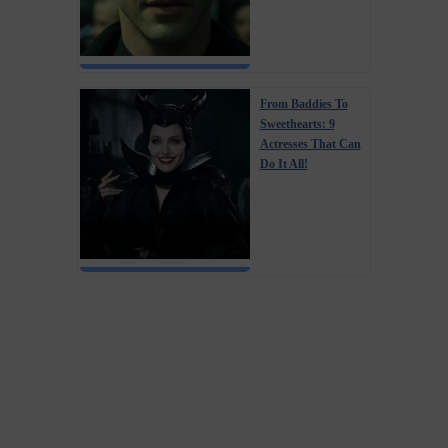
From Baddies To
Sweethearts: 9
Actresses That Can
Do It All!