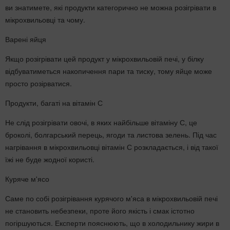
ви знатимете, які продукти категорично не можна розігрівати в
мікрохвильовці та чому.
Варені яйця
Якщо розігрівати цей продукт у мікрохвильовій печі, у білку
відбуватиметься накопичення пари та тиску, тому яйце може
просто розірватися.
Продукти, багаті на вітамін С
Не слід розігрівати овочі, в яких найбільше вітаміну С, це
броколі, болгарський перець, ягоди та листова зелень. Під час
нагрівання в мікрохвильовці вітамін С розкладається, і від такої
їжі не буде жодної користі.
Куряче м'ясо
Саме по собі розігрівання курячого м'яса в мікрохвильовій печі
не становить небезпеки, проте його якість і смак істотно
погіршуються. Експерти пояснюють, що в холодильнику жири в