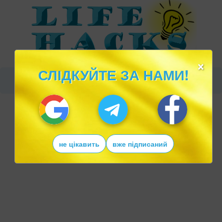
×
СЛІДКУЙТЕ ЗА НАМИ!
не цікавить
вже підписаний