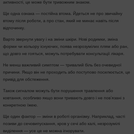
активності, це може бути тривожним знаком.
Ще одна ознака — постійна втома. Йдеться не про звичайну
втому після роботи, а про стан, який не минає навіть після
відпочинку.
Варто звернути увагу і на зміни шкіри. Нові родимки, зміна
форми чи кольору існуючих, поява незрозумілих плям або ран,
що довго не гояться, можуть потребувати консультації лікаря.
Не менш важливий симптом — тривалий біль без очевидної
причини. Якщо він не проходить або поступово посилюється, це
привід для обстеження.
Також сигналом можуть бути порушення травлення або
ковтання, особливо якщо вони тривають довго і не пов’язані з
конкретною їжею.
Ще один фактор — зміни в роботі організму. Наприклад, часті
позиви до сечовипускання, кров у сечі або калі, незрозумілі
виділення — усе це не можна ігнорувати.