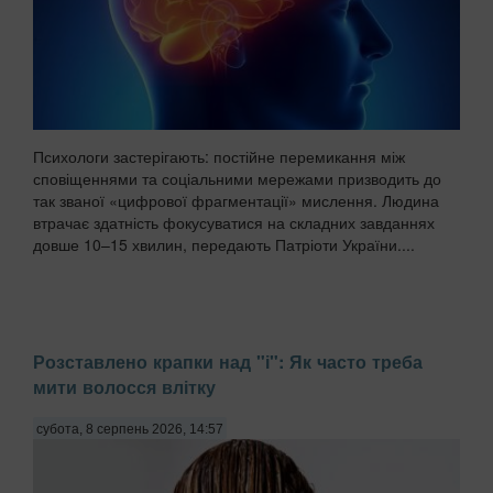
Психологи застерігають: постійне перемикання між
сповіщеннями та соціальними мережами призводить до
так званої «цифрової фрагментації» мислення. Людина
втрачає здатність фокусуватися на складних завданнях
довше 10–15 хвилин, передають Патріоти України....
Розставлено крапки над "і": Як часто треба
мити волосся влітку
субота, 8 серпень 2026, 14:57