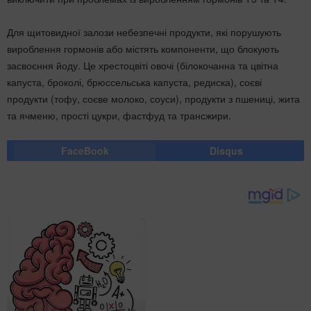
Для щитовидної залози небезпечні продукти, які порушують
вироблення гормонів або містять компоненти, що блокують
засвоєння йоду. Це хрестоцвіті овочі (білокочанна та цвітна
капуста, броколі, брюссельська капуста, редиска), соєві
продукти (тофу, соєве молоко, соуси), продукти з пшениці, жита
та ячменю, прості цукри, фастфуд та трансжири.
FaceBook
Disqus