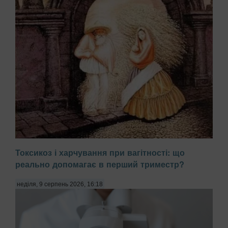
Токсикоз і харчування при вагітності: що
реально допомагає в перший триместр?
неділя, 9 серпень 2026, 16:18
Здатність нашого мозку фокусуватися на певних деталях
зображення може чимало розповісти про пріоритети,
характер та особливості мислення. Подібні оптичні тести