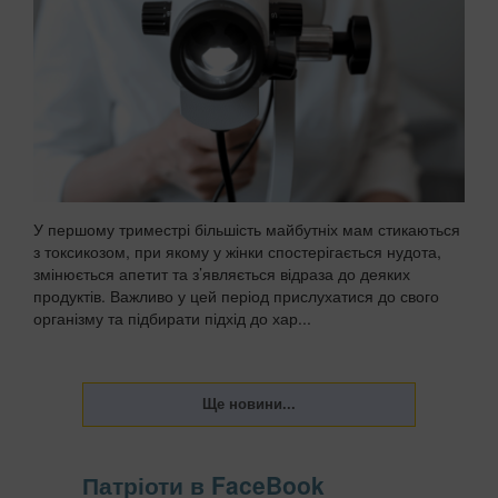
виступають у ролі своєрідного дзеркала, яке відображає
наші внутрішні установки та підсвідом...
У першому триместрі більшість майбутніх мам стикаються
з токсикозом, при якому у жінки спостерігається нудота,
змінюється апетит та з’являється відраза до деяких
продуктів. Важливо у цей період прислухатися до свого
організму та підбирати підхід до хар...
Патріоти в FaceBook