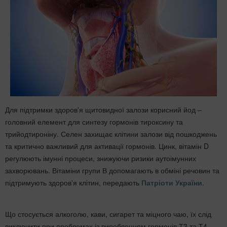
Для підтримки здоров'я щитовидної залози корисний йод –
головний елемент для синтезу гормонів тироксину та
трийодтироніну. Селен захищає клітини залози від пошкоджень
та критично важливий для активації гормонів. Цинк, вітамін D
регулюють імунні процеси, знижуючи ризики аутоімунних
захворювань. Вітаміни групи В допомагають в обміні речовин та
підтримують здоров'я клітин, передають
Патріоти України
.
Що стосується алкоголю, кави, сигарет та міцного чаю, їх слід
виключити при проблемах із виробленням гормонів Т3 та Т4.