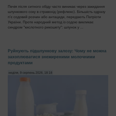
Печія після ситного обіду часто виникає через закидання
шлункового соку в стравохід (рефлюкс). Більшість одразу
п'є содовий розчин або антациди, передають Патріоти
України. Проте народний метод із содою викликає
синдром "кислотного рикошету": шлунок у ...
Руйнують підшлункову залозу: Чому не можна
захоплюватися знежиреними молочними
продуктами
неділя, 9 серпень 2026, 18:18