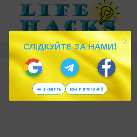
×
СЛІДКУЙТЕ ЗА НАМИ!
не цікавить
вже підписаний