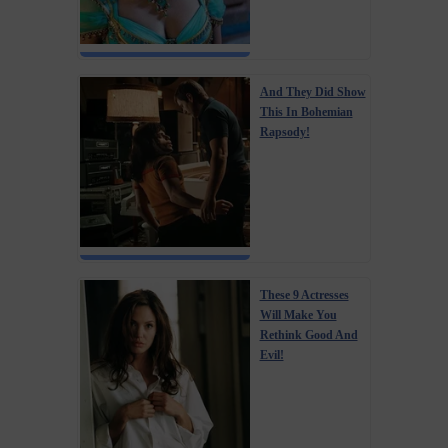
And They Did Show
This In Bohemian
Rapsody!
These 9 Actresses
Will Make You
Rethink Good And
Evil!