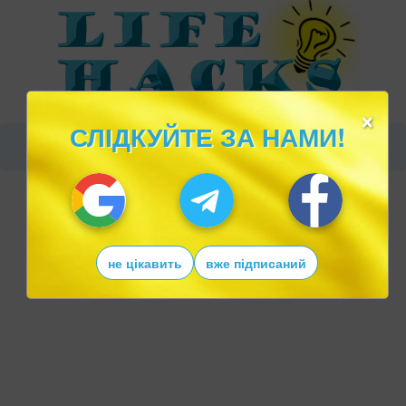
×
СЛІДКУЙТЕ ЗА НАМИ!
не цікавить
вже підписаний