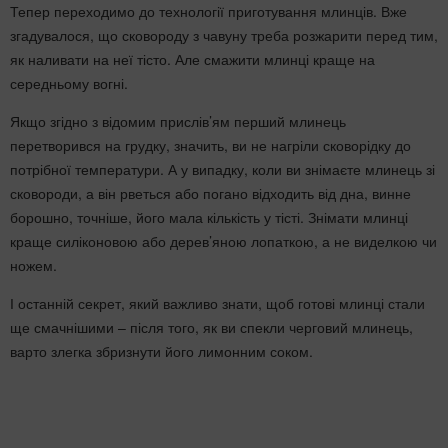
Тепер переходимо до технології приготування млинців. Вже
згадувалося, що сковороду з чавуну треба розжарити перед тим,
як наливати на неї тісто. Але смажити млинці краще на
середньому вогні.
Якщо згідно з відомим прислів’ям перший млинець
перетворився на грудку, значить, ви не нагріли сковорідку до
потрібної температури. А у випадку, коли ви знімаєте млинець зі
сковороди, а він рветься або погано відходить від дна, винне
борошно, точніше, його мала кількість у тісті. Знімати млинці
краще силіконовою або дерев’яною лопаткою, а не виделкою чи
ножем.
І останній секрет, який важливо знати, щоб готові млинці стали
ще смачнішими – після того, як ви спекли черговий млинець,
варто злегка збризнути його лимонним соком.