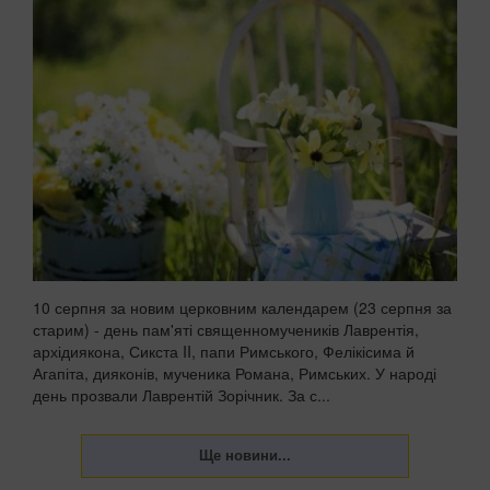
10 серпня за новим церковним календарем (23 серпня за
старим) - день пам'яті священномучеників Лаврентія,
архідиякона, Сикста II, папи Римського, Фелікісима й
Агапіта, дияконів, мученика Романа, Римських. У народі
день прозвали Лаврентій Зорічник. За с...