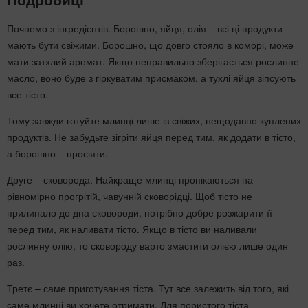
Почнемо з інгредієнтів. Борошно, яйця, олія – всі ці продукти
мають бути свіжими. Борошно, що довго стояло в коморі, може
мати затхлий аромат. Якщо неправильно зберігається рослинне
масло, воно буде з гіркуватим присмаком, а тухлі яйця зіпсують
все тісто.
Тому завжди готуйте млинці лише із свіжих, нещодавно куплених
продуктів. Не забудьте зігріти яйця перед тим, як додати в тісто,
а борошно – просіяти.
Друге – сковорода. Найкраще млинці пропікаються на
рівномірно прогрітій, чавунній сковорідці. Щоб тісто не
прилипало до дна сковороди, потрібно добре розжарити її
перед тим, як наливати тісто. Якщо в тісто ви наливали
рослинну олію, то сковороду варто змастити олією лише один
раз.
Третє – саме приготування тіста. Тут все залежить від того, які
саме млинці ви хочете отримати. Для пористого тіста