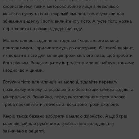
скористайтеся таким методом: збийте яйця з невеликою
кількістю цукру та солі в окремій ємності, застосувавши для
збивання виделку і потім вилийте їх у тісто. А густе тісто можна
перетворити на рідкіше, додавши воду.
Молоко для розведення не годиться: через нього млинці
пригоратимуть і прилипатимуть до сковорідки. Є і такий варіант,
як додати в тісто для млинців трохи світлого пива, щоб зробити
його рідшим. Завдяки цьому інгредієнту млинці вийдуть тонкими
і водночас міцними.
Готуючи тісто для млинців на молоці, віддайте перевагу
нежирному молоку та розбавляйте його не звичайною водою, а
мінеральною. Звичайно, перед виготовленням тіста молоко
треба прокип’ятити і почекати, доки воно трохи охолоне.
Кефір також бажано вибирати з малою жирністю. А щоб краї
млинців вийшли рум’яними, зробіть тісто солодше, ніж
зазначено в рецепті.