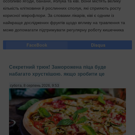
особливо ягоди, банани, яблука та ківі. Вони містять велику
кількість клітковини й рослинних сполук, які сприяють росту
корисної мікрофлори. За словами лікарів, ківі є одним із
найкраще досліджених фруктів щодо впливу на травлення та
може допомагати підтримувати регулярну роботу кишечника
FaceBook
Disqus
Секретний трюк! Заморожена піца буде
набагато хрусткішою. якщо зробити це
субота, 8 серпень 2026, 9:53