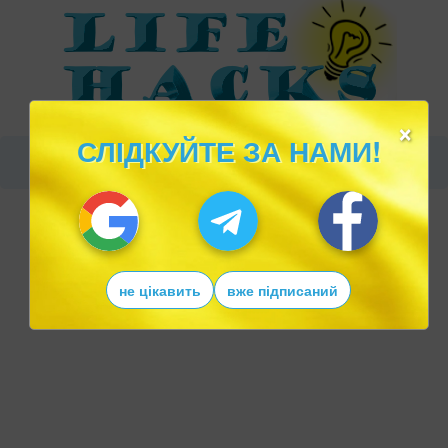
×
СЛІДКУЙТЕ ЗА НАМИ!
не цікавить
вже підписаний