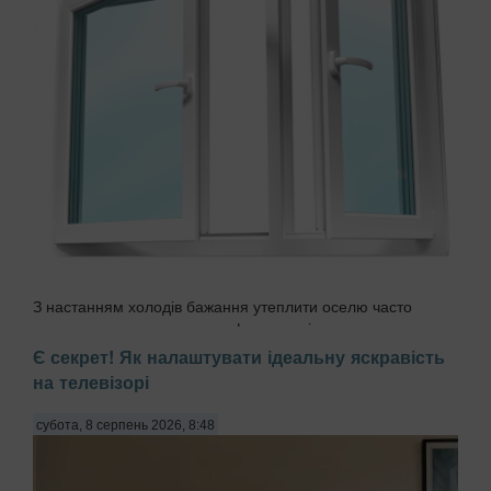
З настанням холодів бажання утеплити оселю часто
призводить до зворотного ефекту — під пластиковими
підвіконнями починає розвиватися чорна пліснява
Є секрет! Як налаштувати ідеальну яскравість
(Aspergillus niger). Причиною стає порушення
на телевізорі
герметичності монтажного шва та виникнення «містків
холоду»...
субота, 8 серпень 2026, 8:48