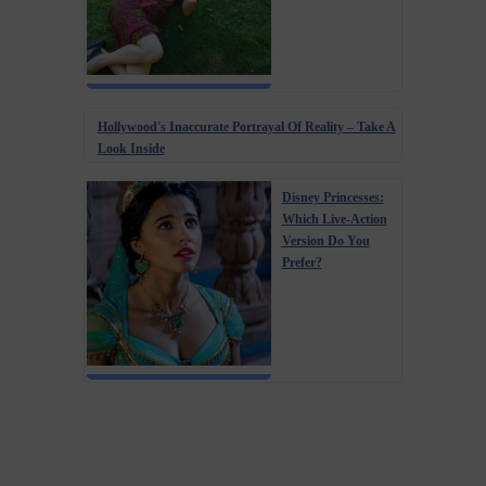
Hollywood's Inaccurate Portrayal Of Reality – Take A
Look Inside
Disney Princesses:
Which Live-Action
Version Do You
Prefer?