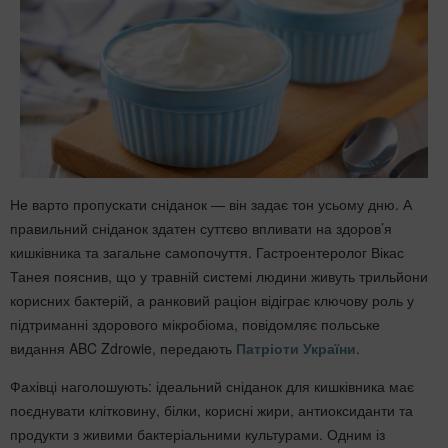
Не варто пропускати сніданок — він задає тон усьому дню. А
правильний сніданок здатен суттєво впливати на здоров’я
кишківника та загальне самопочуття. Гастроентеролог Вікас
Танея пояснив, що у травній системі людини живуть трильйони
корисних бактерій, а ранковий раціон відіграє ключову роль у
підтриманні здорового мікробіома, повідомляє польське
видання ABC Zdrowie, передають
Патріоти України
.
Фахівці наголошують: ідеальний сніданок для кишківника має
поєднувати клітковину, білки, корисні жири, антиоксиданти та
продукти з живими бактеріальними культурами. Одним із