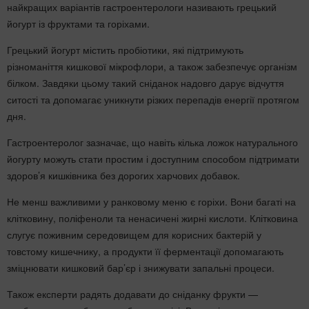
найкращих варіантів гастроентерологи називають грецький
йогурт із фруктами та горіхами.
Грецький йогурт містить пробіотики, які підтримують
різноманіття кишкової мікрофлори, а також забезпечує організм
білком. Завдяки цьому такий сніданок надовго дарує відчуття
ситості та допомагає уникнути різких перепадів енергії протягом
дня.
Гастроентеролог зазначає, що навіть кілька ложок натурального
йогурту можуть стати простим і доступним способом підтримати
здоров’я кишківника без дорогих харчових добавок.
Не менш важливими у ранковому меню є горіхи. Вони багаті на
клітковину, поліфеноли та ненасичені жирні кислоти. Клітковина
слугує поживним середовищем для корисних бактерій у
товстому кишечнику, а продукти її ферментації допомагають
зміцнювати кишковий бар’єр і знижувати запальні процеси.
Також експерти радять додавати до сніданку фрукти —