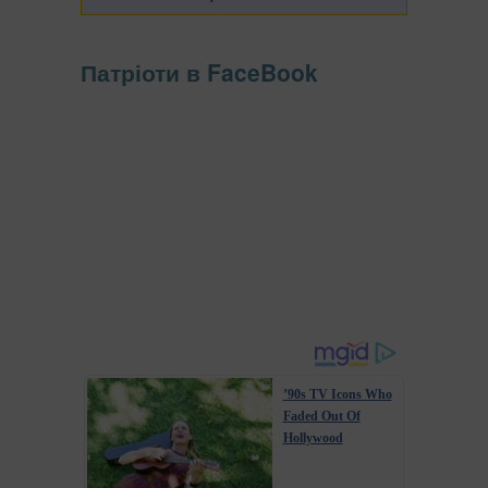
Патріоти в FaceBook
’90s TV Icons Who
Faded Out Of
Hollywood