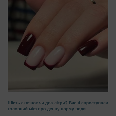
Багато жінок скаржаться на постійне розшарування нігтів,
Шість склянок чи два літри? Вчені спростували
звинувачуючи в цьому брак вітамінів або погану якість
головний міф про денну норму води
гель-лаку. Проте причиною часто є побутова хімія,
передають Патріоти України. Миття посуду чи прибирання