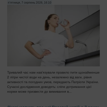
з використанням агресивних мийних за...
п’ятниця, 7 серпень 2026, 16:10
Тривалий час нам нав'язували правило пити щонайменше
2 літри чистої води на день, незалежно від ваги, рівня
активності та погодних умов, передають Патріоти України.
Сучасні дослідження доводять: сліпе дотримання цієї
норми може призвести до вимивання в...