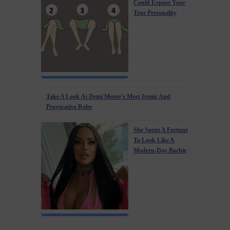
Could Expose Your
True Personality
Take A Look At Demi Moore's Most Iconic And
Provocative Roles
She Spent A Fortune
To Look Like A
Modern-Day Barbie