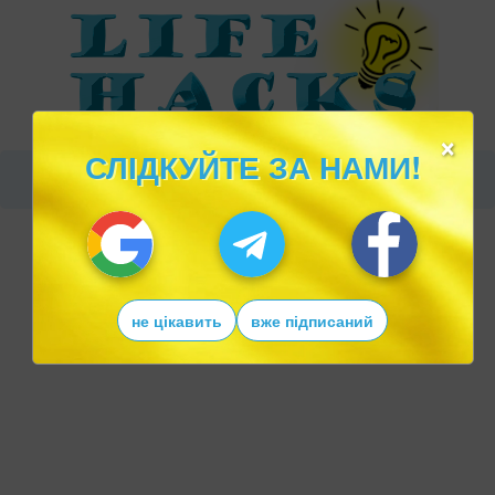
×
СЛІДКУЙТЕ ЗА НАМИ!
не цікавить
вже підписаний