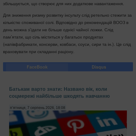
збільшується, що створює для них додаткове навантаження.
Для зниження ризику розвитку інсульту слід ретельно стежити за
кількістю споживаної солі. Відповідно до рекомендацій ВООЗ в
день можна з’їдати не більше однієї чайної ложки. Слід
пам’ятати, що сіль міститься у багатьох продуктах
(напівфабрикати, консерви, ковбаси, соуси, сири та ін.). Це слід
враховувати при складанні раціону.
FaceBook
Disqus
Батькам варто знати: Названо вік, коли
соцмережі найбільше шкодять навчанню
п’ятниця, 7 серпень 2026, 18:08