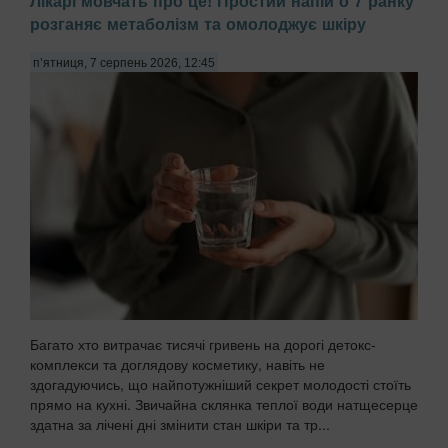
Лікарі мовчать про це! Простий напій о 7 ранку
розганяє метаболізм та омолоджує шкіру
п’ятниця, 7 серпень 2026, 12:45
Багато хто витрачає тисячі гривень на дорогі детокс-
комплекси та доглядову косметику, навіть не
здогадуючись, що найпотужніший секрет молодості стоїть
прямо на кухні. Звичайна склянка теплої води натщесерце
здатна за лічені дні змінити стан шкіри та тр...