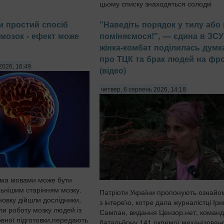
цьому списку знаходяться солодкі
пакетовані соки та холодні чаї з висо
и простий спосіб
"Наведіть порядок у тилу або
вмістом фруктозиЮ передають Па...
мозок - ефект може
поміняємося!", — єдина в ЗСУ
жінка-комбат поділилась дум
про ТЦК та брак людей на фро
2026, 16:49
(відео)
четвер, 6 серпень 2026, 14:18
ома мовами може бути
льнішим старінням мозку.
Патріоти України пропонують ознайо
новку дійшли дослідники,
з інтерв'ю, котре дала журналістці Іри
ли роботу мозку людей із
Сампан, видання Цензор.нет, коман
овної підготовки,передають
батальйону 141 окремої механізован