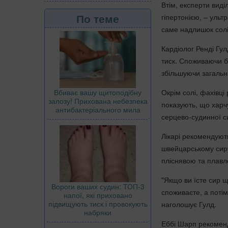
Втім, експерти виді
По теме
гіпертонією, – ульт
саме надлишок солі
Кардіолог Ренді Гу
тиск. Споживаючи бі
збільшуючи загальни
Вбиває вашу щитоподібну
Окрім солі, фахівці
залозу! Прихована небезпека
показують, що харч
антибактеріального мила
серцево-судинної с
Лікарі рекомендуют
швейцарському сиру,
пліснявою та плавле
"Якщо ви їсте сир щ
Вороги ваших судин: ТОП-3
споживаєте, а поті
напої, які приховано
підвищують тиск і провокують
наголошує Гулд.
набряки
Еббі Шарп рекоменд