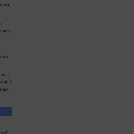
сорти,
но
страву
ю на
 менш
оні. У
серця
пої,