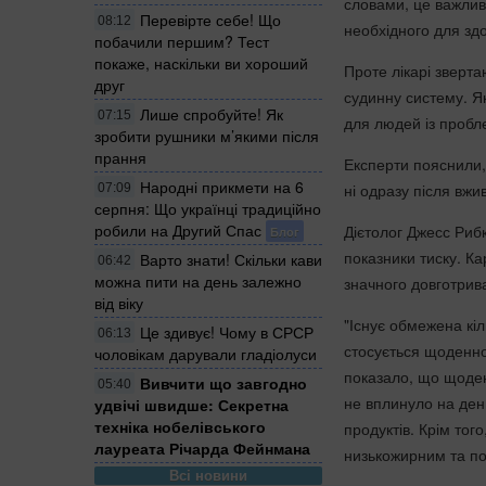
словами, це важлив
Перевірте себе! Що
08:12
необхідного для здо
побачили першим? Тест
покаже, наскільки ви хороший
Проте лікарі зверта
друг
судинну систему. Я
Лише спробуйте! Як
07:15
для людей із пробле
зробити рушники м’якими після
прання
Експерти пояснили, 
Народні прикмети на 6
ні одразу після вж
07:09
серпня: Що українці традиційно
робили на Другий Спас
Дієтолог Джесс Рибк
Блог
показники тиску. К
Варто знати! Скільки кави
06:42
можна пити на день залежно
значного довготрива
від віку
"Існує обмежена кіл
Це здивує! Чому в СРСР
06:13
стосується щоденно
чоловікам дарували гладіолуси
показало, що щоден
Вивчити що завгодно
05:40
не вплинуло на ден
удвічі швидше: Секретна
техніка нобелівського
продуктів. Крім тог
лауреата Річарда Фейнмана
низькожирним та по
Всі новини