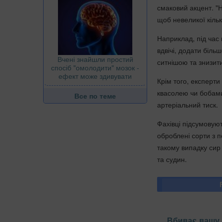
смаковий акцент. "Н
щоб невеликої кільк
Наприклад, під час 
вдвічі, додати біль
Вчені знайшли простий
ситнішою та знизит
спосіб "омолодити" мозок -
ефект може здивувати
Крім того, експерти
квасолею чи бобами
Все по теме
артеріальний тиск.
Фахівці підсумовую
оброблені сорти з п
такому випадку сир
та судин.
Вбиває вашу 