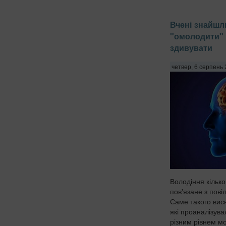
Вчені знайшл
"омолодити" 
здивувати
четвер, 6 серпень 
Володіння кільк
пов'язане з пові
Саме такого вис
які проаналізува
різним рівнем м