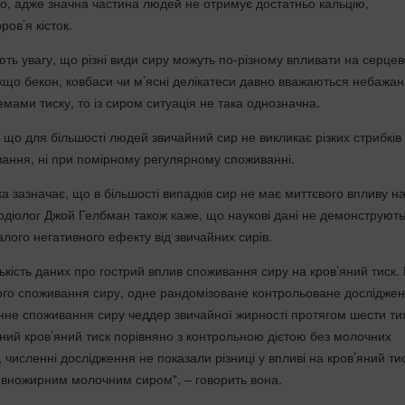
о, адже значна частина людей не отримує достатньо кальцію,
ров’я кісток.
ють увагу, що різні види сиру можуть по-різному впливати на серцев
кщо бекон, ковбаси чи м’ясні делікатеси давно вважаються небажа
мами тиску, то із сиром ситуація не така однозначна.
що для більшості людей звичайний сир не викликає різких стрибків 
ивання, ні при помірному регулярному споживанні.
а зазначає, що в більшості випадків сир не має миттєвого впливу н
ардіолог Джой Гелбман також каже, що наукові дані не демонструють
лого негативного ефекту від звичайних сирів.
ькість даних про гострий вплив споживання сиру на кров’яний тиск.
го споживання сиру, одне рандомізоване контрольоване дослідже
не споживання сиру чеддер звичайної жирності протягом шести ти
ний кров’яний тиск порівняно з контрольною дієтою без молочних
о, численні дослідження не показали різниці у впливі на кров’яний ти
вножирним молочним сиром", – говорить вона.