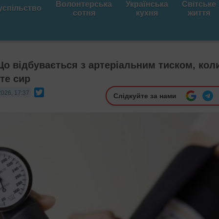
Волонтерська
Українська
Світське
успільство
сотня
кухня
життя
Що відбувається з артеріальним тиском, кол
те сир
Twitter
2026, 17:37
Слідкуйте за нами