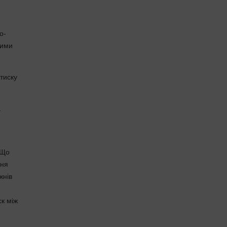
о-
ними
тиску
а
 Що
ння
жнів
ск між