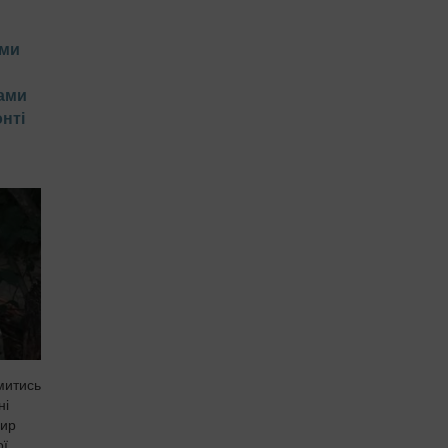
ким
 ми
ками
нті
митись
ні
дир
ої