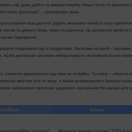
атріть сир дуже дрібно та використовуйте більш гострі та ароматні 
ості було достатньо", – рекомендує вона.
приготування піци дієтолог радить зменшити кількість сиру приблиз
ше овочів та джерел білка, таких як курятина. Це допоможе зробити 
и ризик переїдання.
 радять поєднувати сир із продуктами, багатими на калій – овочами,
. Калій допомагає частково нейтралізувати негативний вплив натрі
ть: повністю відмовлятися від сиру не потрібно. Головне – обирати
омірним вмістом солі та жиру, а також дотримуватися балансу в раці
 може залишатися частиною здорового харчування без шкоди для 
FaceBook
Disqus
щитоподібну залозу!
Вороги ваших судин: ТОП-3 на