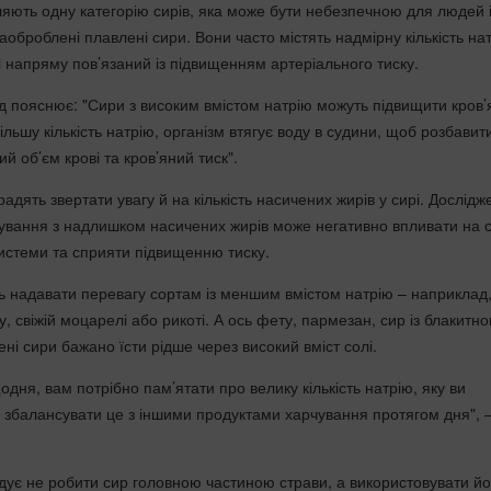
ляють одну категорію сирів, яка може бути небезпечною для людей 
раоброблені плавлені сири. Вони часто містять надмірну кількість нат
 напряму пов’язаний із підвищенням артеріального тиску.
лд пояснює: "Сири з високим вмістом натрію можуть підвищити кров
льшу кількість натрію, організм втягує воду в судини, щоб розбавити 
й об’єм крові та кров’яний тиск".
 радять звертати увагу й на кількість насичених жирів у сирі. Дослід
ування з надлишком насичених жирів може негативно впливати на 
истеми та сприяти підвищенню тиску.
ь надавати перевагу сортам із меншим вмістом натрію – наприклад
 свіжій моцарелі або рикоті. А ось фету, пармезан, сир із блакитн
ні сири бажано їсти рідше через високий вміст солі.
одня, вам потрібно пам’ятати про велику кількість натрію, яку ви
м збалансувати це з іншими продуктами харчування протягом дня", 
ує не робити сир головною частиною страви, а використовувати йо