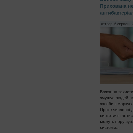
Прихована н
антибактеріа
четвер, 6 серпень 
Бажання захистит
змушує людей пос
засоби з маркув
Проте численні 
синтетичні антис
можуть порушува
системи...