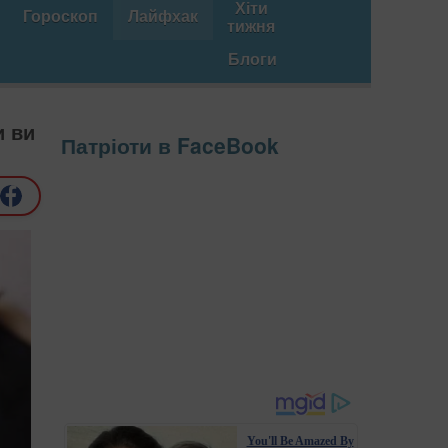
Хіти
Гороскоп
Лайфхак
тижня
Блоги
и ви
Патріоти в FaceBook
You'll Be Amazed By