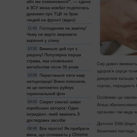
або ми поміняємося!", — єдина
в ЗСУ жінка-комбат поділилась
думками про ТЦК та брак
людей на фронті (відео)
Господиням на замітку!
11:45
Чому не варто закривати
варення у спеку
Викиньте цей суп з
10:30
раціону! Популярна перша
страва, яка сповільнює
Сир давно вважаєтьс
метаболізм після 30 років
здоров’я серця точ
Перестаньте пити каву
10:08
джерелом кальцію та
натщесерце! Вчені пояснили,
сортах, передають
як це непомітно руйнує
гормональний фон
Особливо це хвилює
Секрет сяючої шкіри
09:50
більш збалансовано
корейських акторок: Один
організм і які види
інгредієнт, який замінить 5
доглядових засобів
Дієтолог Еббі Шарп 
Все просто! Як прибрати
08:48
біоактивні пептиди
вікна, що спливають у Chrome