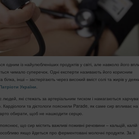
я одним із найулюбленіших продуктів у світі, але навколо його впл
иться чимало суперечок. Одні експерти називають його корисним
 білка, інші – застерігають через високий вміст солі та жирів у деяк
Патріоти України
.
 людей, які стежать за артеріальним тиском і намагаються харчува
. Кардіологи та дієтологи пояснили Parade, як саме сир впливає на
 варто обирати, щоб не нашкодити серцю.
пояснює, що сир містить важливі поживні речовини – кальцій, калій 
, особливо якщо йдеться про ферментовані молочні продукти. За її