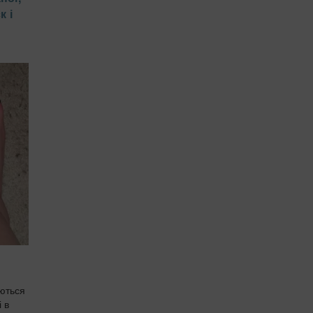
к і
аються
 в