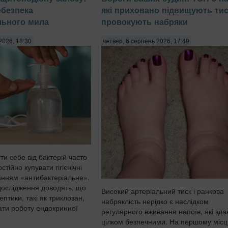
ебезпека
які приховано підвищують тис
льного мила
провокують набряки
2026, 18:30
четвер, 6 серпень 2026, 17:49
и себе від бактерій часто
тійно купувати гігієнічні
анням «антибактеріальне».
дослідження доводять, що
Високий артеріальний тиск і ранкова
ептики, такі як триклозан,
набряклість нерідко є наслідком
ти роботу ендокринної
регулярного вживання напоїв, які зд
цілком безпечними. На першому місці