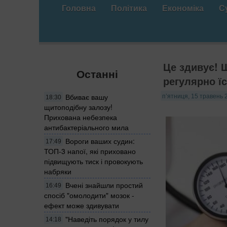
Головна
Політика
Економіка
С
Це здивує! 
Останні
регулярно їс
Вбиває вашу
п’ятниця, 15 травень 
18:30
щитоподібну залозу!
Прихована небезпека
антибактеріального мила
Вороги ваших судин:
17:49
ТОП-3 напої, які приховано
підвищують тиск і провокують
набряки
Вчені знайшли простий
16:49
спосіб "омолодити" мозок -
ефект може здивувати
"Наведіть порядок у тилу
14:18