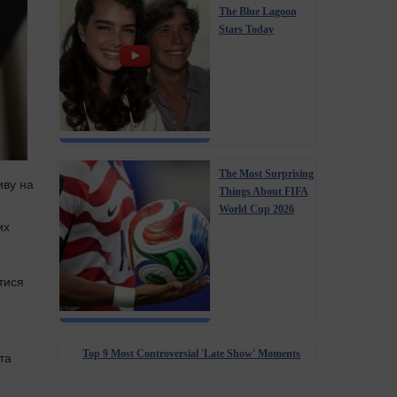
The Blue Lagoon
Stars Today
The Most Surprising
иву на
Things About FIFA
World Cup 2026
их
тися
Top 9 Most Controversial 'Late Show' Moments
та