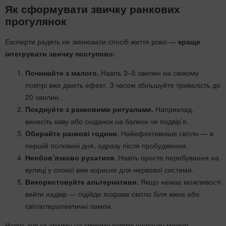
Як сформувати звичку ранкових
прогулянок
Експерти радять не змінювати спосіб життя різко —
краще
інтегрувати звичку поступово:
Починайте з малого.
Навіть 3–5 хвилин на свіжому
повітрі вже дають ефект. З часом збільшуйте тривалість до
20 хвилин.
Поєднуйте з ранковими ритуалами.
Наприклад,
винесіть каву або сніданок на балкон чи подвір’я.
Обирайте ранкові години.
Найефективніше світло — в
першій половині дня, одразу після пробудження.
Необов’язково рухатися.
Навіть просте перебування на
вулиці у спокої вже корисне для нервової системи.
Використовуйте альтернативи.
Якщо немає можливості
вийти надвір — підійде яскраве світло біля вікна або
світлотерапевтичні лампи.
Навіть кілька хвилин на свіжому повітрі щоранку можуть