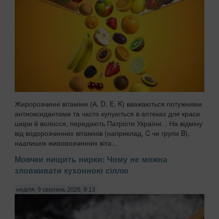
Жиророзчинні вітаміни (А, D, E, K) вважаються потужними
антиоксидантами та часто купуються в аптеках для краси
шкіри й волосся, передають Патріоти України. . На відміну
від водорозчинних вітамінів (наприклад, C чи групи B),
надлишок жиророзчинних віта...
Мовчки нищить нирки: Чому не можна
зловживати кухонною сіллю
неділя, 9 серпень 2026, 9:13