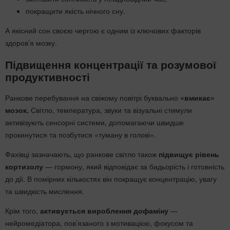
покращити якість нічного сну.
А якісний сон своєю чергою є одним із ключових факторів
здоров’я мозку.
Підвищення концентрації та розумової
продуктивності
Ранкове перебування на свіжому повітрі буквально
«вмикає»
мозок.
Світло, температура, звуки та візуальні стимули
активізують сенсорні системи, допомагаючи швидше
прокинутися та позбутися «туману в голові».
Фахівці зазначають, що ранкове світло також
підвищує рівень
кортизолу
— гормону, який відповідає за бадьорість і готовність
до дії. В помірних кількостях він покращує концентрацію, увагу
та швидкість мислення.
Крім того,
активується
вироблення дофаміну
—
нейромедіатора, пов’язаного з мотивацією, фокусом та