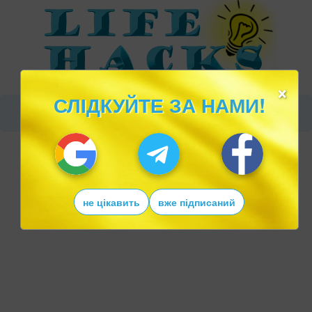
×
СЛІДКУЙТЕ ЗА НАМИ!
не цікавить
вже підписаний