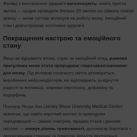
Фахівці з ментального здоров’я
наголошують
: навіть проста
звичка — щодня проводити близько 20 хвилин на свіжому повітрі
зранку — може суттєво вплинути на роботу мозку, емоційний
стан і довгострокове когнітивне здоров’я.
Покращення настрою та емоційного
стану
Якщо ви відчуваєте втому, стрес чи емоційний спад,
ранкова
прогулянка може стати природним «перезавантаженням»
для мозку.
Під впливом сонячного світла активізується
вироблення нейромедіаторів, які відповідають за відчуття
радості та мотивації, зокрема серотоніну, дофаміну та
ендорфінів.
Психіатр Рехан Азіз (Jersey Shore University Medical Center)
зазначає, що навіть короткий контакт із природним
середовищем — свіжим повітрям, звуками птахів і денним
світлом —
знижує рівень тривожності,
допомагає боротися з
депресивними станами та повертає відчуття внутрішньої