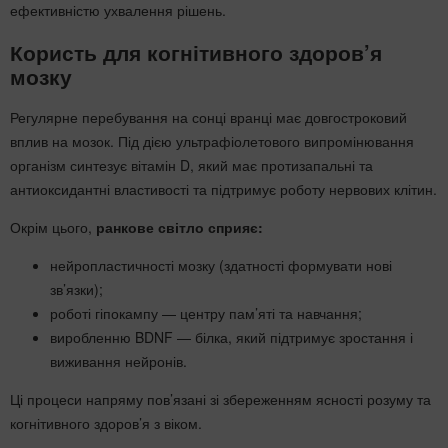
ефективністю ухвалення рішень.
Користь для когнітивного здоров’я
мозку
Регулярне перебування на сонці вранці має довгостроковий
вплив на мозок. Під дією ультрафіолетового випромінювання
організм синтезує вітамін D, який має протизапальні та
антиоксидантні властивості та підтримує роботу нервових клітин.
Окрім цього,
ранкове світло сприяє:
нейропластичності мозку (здатності формувати нові
зв’язки);
роботі гіпокампу — центру пам’яті та навчання;
виробленню BDNF — білка, який підтримує зростання і
виживання нейронів.
Ці процеси напряму пов’язані зі збереженням ясності розуму та
когнітивного здоров’я з віком.