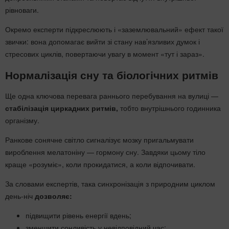
рівноваги.
Окремо експерти підкреслюють і «заземлювальний» ефект такої
звички: вона допомагає вийти зі стану нав’язливих думок і
стресових циклів, повертаючи увагу в момент «тут і зараз».
Нормалізація сну та біологічних ритмів
Ще одна ключова перевага раннього перебування на вулиці —
стабілізація циркадних ритмів,
тобто внутрішнього годинника
організму.
Ранкове сонячне світло сигналізує мозку пригальмувати
вироблення мелатоніну — гормону сну. Завдяки цьому тіло
краще «розуміє», коли прокидатися, а коли відпочивати.
За словами експертів, така синхронізація з природним циклом
день-ніч
дозволяє:
підвищити рівень енергії вдень;
зменшити сонливість у невідповідний час;