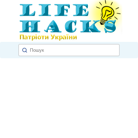
×
СЛІДКУЙТЕ ЗА НАМИ!
не цікавить
вже підписаний