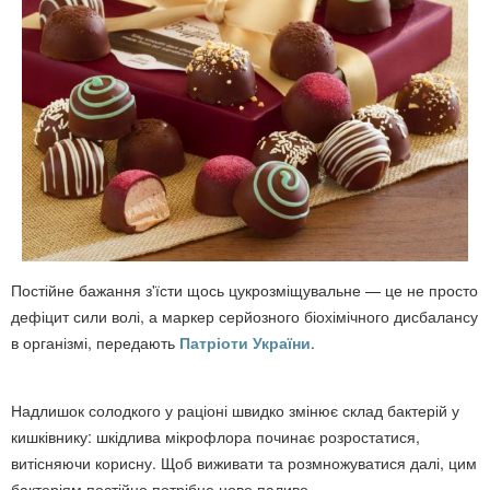
Постійне бажання з'їсти щось цукрозміщувальне — це не просто
дефіцит сили волі, а маркер серйозного біохімічного дисбалансу
в організмі, передають
Патріоти України
.
Надлишок солодкого у раціоні швидко змінює склад бактерій у
кишківнику: шкідлива мікрофлора починає розростатися,
витісняючи корисну. Щоб виживати та розмножуватися далі, цим
бактеріям постійно потрібне нове паливо.