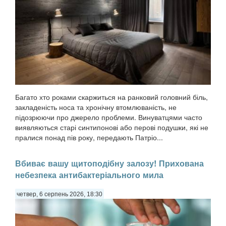
Багато хто роками скаржиться на ранковий головний біль,
закладеність носа та хронічну втомлюваність, не
підозрюючи про джерело проблеми. Винуватцями часто
виявляються старі синтипонові або перові подушки, які не
пралися понад пів року, передають Патріо...
Вбиває вашу щитоподібну залозу! Прихована
небезпека антибактеріального мила
четвер, 6 серпень 2026, 18:30