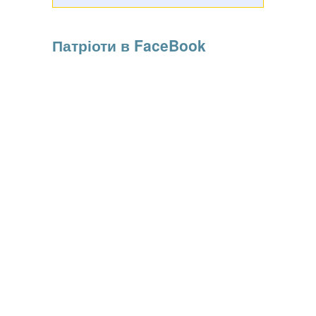
знаходяться солодкі пакетовані соки та холодні чаї з
високим вмістом фруктозиЮ передають Па...
Патріоти в FaceBook