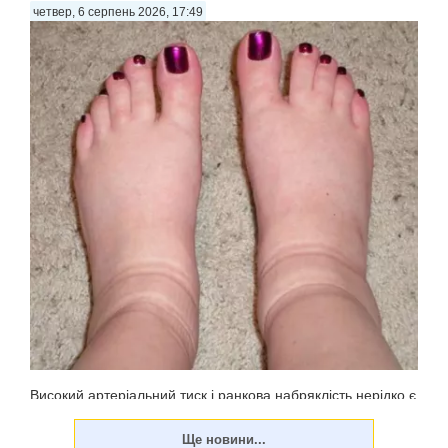
четвер, 6 серпень 2026, 17:49
Високий артеріальний тиск і ранкова набряклість нерідко є
наслідком регулярного вживання напоїв, які здаються
цілком безпечними. На першому місці в цьому списку