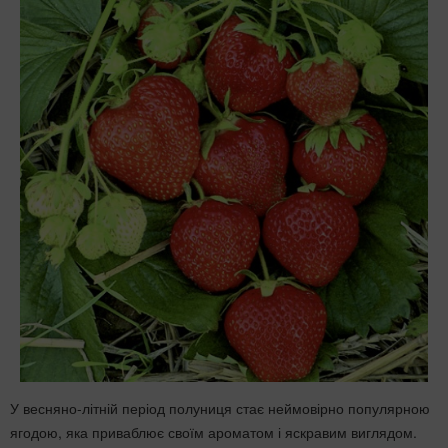
У весняно-літній період полуниця стає неймовірно популярною
ягодою, яка приваблює своїм ароматом і яскравим виглядом.