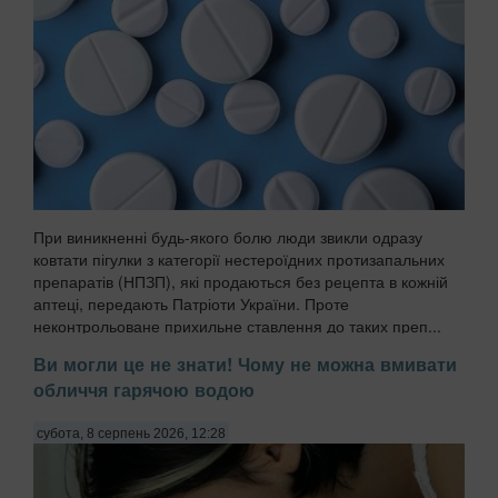
При виникненні будь-якого болю люди звикли одразу
ковтати пігулки з категорії нестероїдних протизапальних
препаратів (НПЗП), які продаються без рецепта в кожній
аптеці, передають Патріоти України. Проте
неконтрольоване прихильне ставлення до таких преп...
Ви могли це не знати! Чому не можна вмивати
обличчя гарячою водою
субота, 8 серпень 2026, 12:28