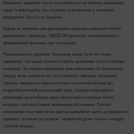
Магазинні варіанти часто поступаються за смаком домашнім,
адже їх вирощують під штучним освітленням у теплицях,
передають
Патріоти України
Однак за звичним нам десертним образом ховається безліч
дивовижних таємниць. OBOZ.UA пропонує ознайомитися з
вражаючими фактами про полуницю.
Різноманітність відтінків. Полуниця може бути не тільки
червоною: на нашій планеті існують дивовижні сорти з білими
плодами. За своїми корисними властивостями та багатством
складу вони анітрохи не поступаються звичним червоним
сортам, ламаючи стереотипи про класичний вигляд цієї
ягоди.Екзотичний ананасовий смак. Серед незвичайних
різновидів на особливу увагу заслуговує полуниця білого
кольору з контрастними червоними кісточками. Своїми
смаковими якостями вона здатна здивувати навіть досвідченого
гурмана, оскільки за смаком і ароматом дуже сильно нагадує
стиглий ананас.