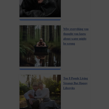
Why everything you
thought you knew
about water might
be wrong
Top 8 People Living
Strange But Happy
Lifestyles