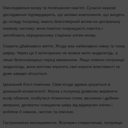
Омолодження мозку та поліпшення пам'яті. Сучасні наукові
дослідження підтверджують, що активні компоненти, що входять
до складу полуниці, мають благотворний вплив на центральну
нервову систему: вони помітно покращують пам'ять і
запобігають передчасному старінню клітин мозку.
Секрети дбайливого миття. Ягода має неймовірно ніжну та тонку
шкірку. Через це її категорично не можна мити заздалегідь, а
лише безпосередньо перед вживанням. Якщо помити полуницю
заздалегідь, вона миттєво втратить свої корисні властивості та
дуже швидко зіпсується.
Ідеальний б'юті-помічник. Свіжі ягоди здавна цінуються в
домашній косметології. Маска з полуниці дозволяє вирівняти
колір обличчя, позбутися пігментних плям, веснянок і дрібних
зморшок, делікатно очищаючи шкіру від відмерлих клітин і
роблячи її ніжною, чистою та сяючою.
Гастрономічні експерименти. Всупереч стереотипам, полуниця