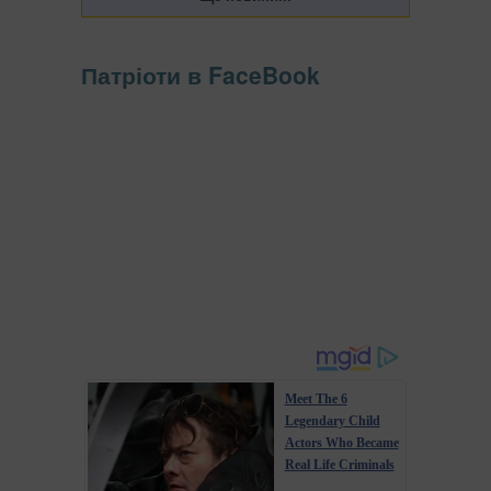
Патріоти в FaceBook
Meet The 6
Legendary Child
Actors Who Became
Real Life Criminals