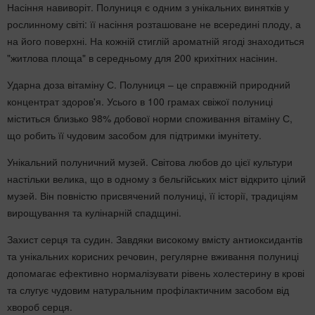
Насіння навиворіт. Полуниця є одним з унікальних винятків у
рослинному світі: її насіння розташоване не всередині плоду, а
на його поверхні. На кожній стиглій ароматній ягоді знаходиться
"житлова площа" в середньому для 200 крихітних насінин.
Ударна доза вітаміну С. Полуниця – це справжній природний
концентрат здоров'я. Усього в 100 грамах свіжої полуниці
міститься близько 98% добової норми споживання вітаміну С,
що робить її чудовим засобом для підтримки імунітету.
Унікальний полуничний музей. Світова любов до цієї культури
настільки велика, що в одному з бельгійських міст відкрито цілий
музей. Він повністю присвячений полуниці, її історії, традиціям
вирощування та кулінарній спадщині.
Захист серця та судин. Завдяки високому вмісту антиоксидантів
та унікальних корисних речовин, регулярне вживання полуниці
допомагає ефективно нормалізувати рівень холестерину в крові
та слугує чудовим натуральним профілактичним засобом від
хвороб серця.