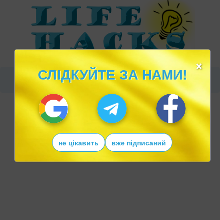
×
СЛІДКУЙТЕ ЗА НАМИ!
не цікавить
вже підписаний