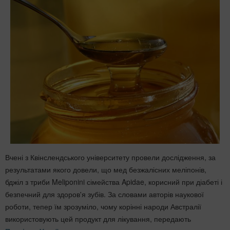
Вчені з Квінслендського університету провели дослідження, за
результатами якого довели, що мед безжалісних меліпонів,
бджіл з триби Meliponini сімейства Apidae, корисний при діабеті і
безпечний для здоров'я зубів. За словами авторів наукової
роботи, тепер їм зрозуміло, чому корінні народи Австралії
використовують цей продукт для лікування, передають