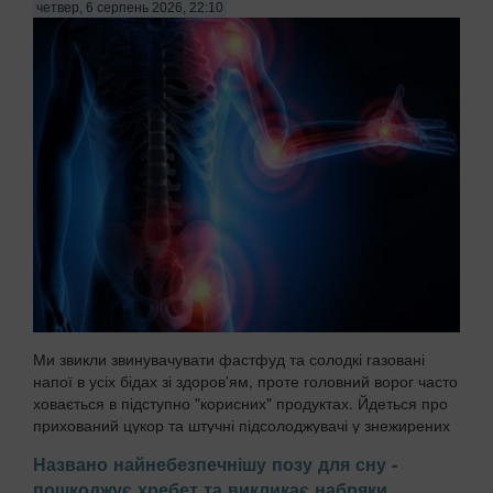
четвер, 6 серпень 2026, 22:10
Ми звикли звинувачувати фастфуд та солодкі газовані
напої в усіх бідах зі здоров'ям, проте головний ворог часто
ховається в підступно "корисних" продуктах. Йдеться про
прихований цукор та штучні підсолоджувачі у знежирених
йогуртах, соусах і готових сн...
Названо найнебезпечнішу позу для сну -
пошкоджує хребет та викликає набряки