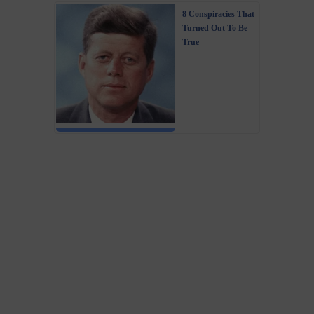
8 Conspiracies That
Turned Out To Be
True