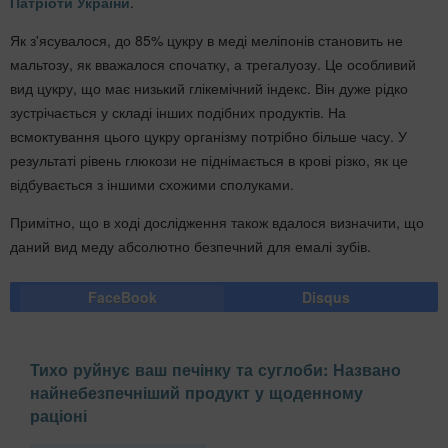
Патріоти України
.
Як з'ясувалося, до 85% цукру в меді меліпонів становить не
мальтозу, як вважалося спочатку, а трегалуозу. Це особливий
вид цукру, що має низький глікемічний індекс. Він дуже рідко
зустрічається у складі інших подібних продуктів. На
всмоктування цього цукру організму потрібно більше часу. У
результаті рівень глюкози не піднімається в крові різко, як це
відбувається з іншими схожими сполуками.
Примітно, що в ході дослідження також вдалося визначити, що
даний вид меду абсолютно безпечний для емалі зубів.
FaceBook
Disqus
Тихо руйнує ваш печінку та суглоби: Названо
найнебезпечніший продукт у щоденному
раціоні