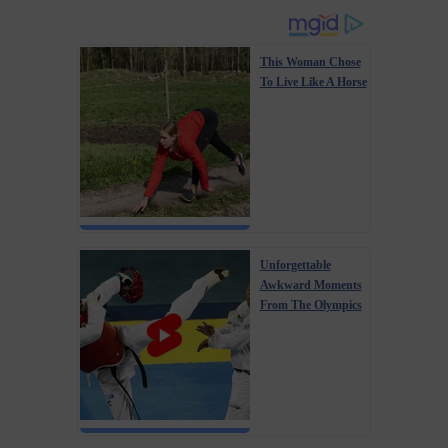
This Woman Chose
To Live Like A Horse
Unforgettable
Awkward Moments
From The Olympics