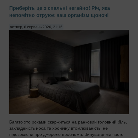
Приберіть це з спальні негайно! Річ, яка
непомітно отруює ваш організм щоночі
четвер, 6 серпень 2026, 21:16
Багато хто роками скаржиться на ранковий головний біль,
закладеність носа та хронічну втомлюваність, не
підозрюючи про джерело проблеми. Винуватцями часто