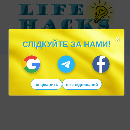
×
СЛІДКУЙТЕ ЗА НАМИ!
не цікавить
вже підписаний