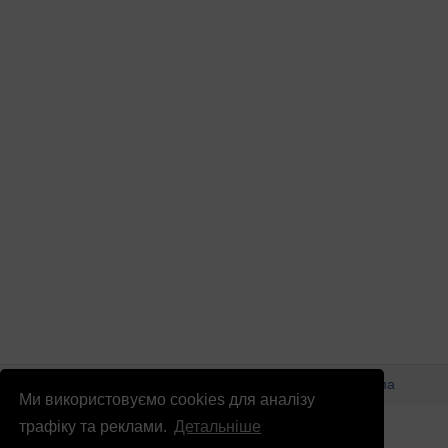
© Патріоти України 2026
Правова інформація
Реклама
Ми використовуємо cookies для аналізу
info
@
patrioty.org.ua
трафіку та реклами.
Детальніше