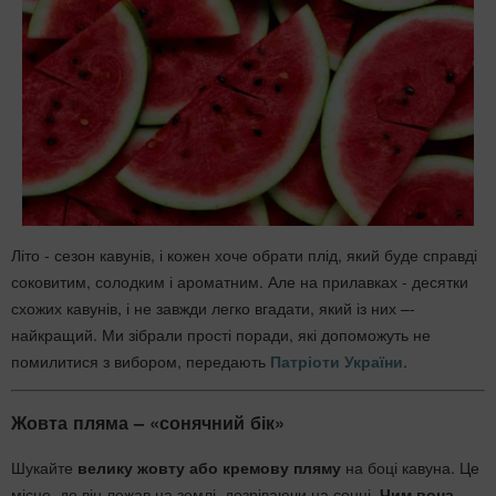
Літо - сезон кавунів, і кожен хоче обрати плід, який буде справді
соковитим, солодким і ароматним. Але на прилавках - десятки
схожих кавунів, і не завжди легко вгадати, який із них –-
найкращий. Ми зібрали прості поради, які допоможуть не
помилитися з вибором, передають
Патріоти України
.
Жовта пляма – «сонячний бік»
Шукайте
велику жовту або кремову пляму
на боці кавуна. Це
місце, де він лежав на землі, дозріваючи на сонці.
Чим вона