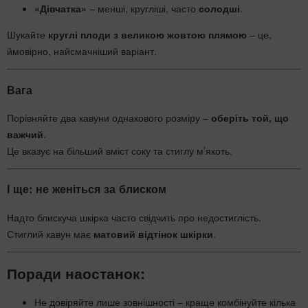
«Дівчатка»
– менші, кругліші, часто
солодші
.
Шукайте
круглі плоди з великою жовтою плямою
– це,
ймовірно, найсмачніший варіант.
Вага
Порівняйте два кавуни однакового розміру –
оберіть той, що
важчий
.
Це вказує на більший вміст соку та стиглу м’якоть.
І ще: не женіться за блиском
Надто блискуча шкірка часто свідчить про недостиглість.
Стиглий кавун має
матовий відтінок шкірки
.
Поради наостанок:
Не довіряйте лише зовнішності – краще комбінуйте кілька