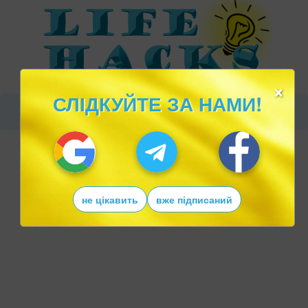
×
СЛІДКУЙТЕ ЗА НАМИ!
не цікавить
вже підписаний