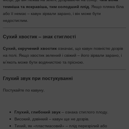
темніша та яскравіша, тим солодший плід
. Якщо пляма біла
або її немає – кавун зірвали зарано, і він може бути
недостиглим.
Сухий хвостик – знак стиглості
Сухий, скручений хвостик
означає, що кавун повністю дозрів
на полі. Якщо хвостик зелений і свіжий – його зірвали зарано, і
м’якоть може бути водянистою та прісною.
Глухий звук при постукуванні
Постукайте по кавуну.
Глухий, глибокий звук
– ознака стиглого плоду.
Високий, дзвінкий – кавун ще не дозрів.
Тихий, як «пластмасовий» – плід перезрілий або