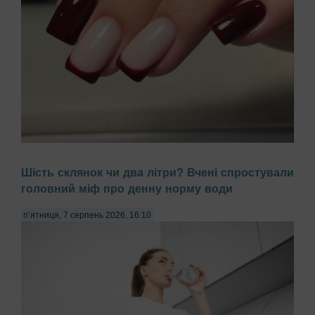
Багато жінок скаржаться на постійне розшарування нігтів,
Шість склянок чи два літри? Вчені спростували
звинувачуючи в цьому брак вітамінів або погану якість
головний міф про денну норму води
гель-лаку. Проте причиною часто є побутова хімія,
передають Патріоти України. Миття посуду чи прибирання
з використанням агресивних мийних за...
п’ятниця, 7 серпень 2026, 16:10