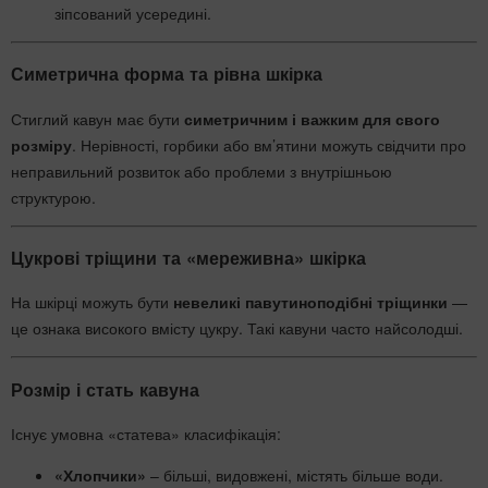
зіпсований усередині.
Симетрична форма та рівна шкірка
Стиглий кавун має бути
симетричним і важким для свого
розміру
. Нерівності, горбики або вм’ятини можуть свідчити про
неправильний розвиток або проблеми з внутрішньою
структурою.
Цукрові тріщини та «мереживна» шкірка
На шкірці можуть бути
невеликі павутиноподібні тріщинки
—
це ознака високого вмісту цукру. Такі кавуни часто найсолодші.
Розмір і стать кавуна
Існує умовна «статева» класифікація:
«Хлопчики»
– більші, видовжені, містять більше води.