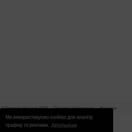
© Патріоти України 2026
Правова інформація
Реклама
Ми використовуємо cookies для аналізу
info
@
patrioty.org.ua
трафіку та реклами.
Детальніше