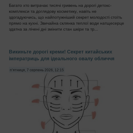
Багато хто витрачає тисячі гривень на дорогі детокс-
комплекси та доглядову косметику, навіть не
здогадуючись, що найпотужніший секрет молодості стоїть
прямо на кухні. Звичайна склянка теплої води натщесерце
здатна за лічені дні змінити стан шкіри та тр...
Викиньте дорогі креми! Секрет китайських
імператриць для ідеального овалу обличчя
п’ятниця, 7 серпень 2026, 12:15