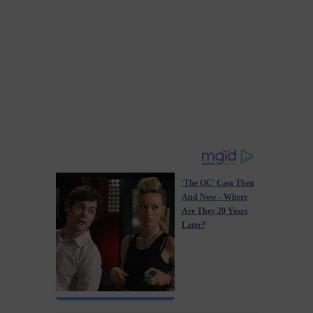
'The OC' Cast Then
And Now - Where
Are They 20 Years
Later?