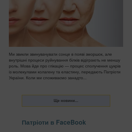
Ми звикли звинувачувати сонце в появі зморшок, але
внутрішні процеси руйнування білків відіграють не меншу
роль. Мова йде про глікацію — процес сполучення цукрів
із молекулами колагену та еластину, передають Патріоти
України. Коли ми споживаємо занадто...
Патріоти в FaceBook