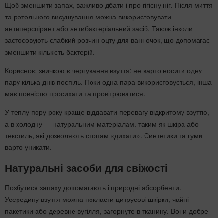
Щоб зменшити запах, важливо дбати і про гігієну ніг. Після миття
та ретельного висушування можна використовувати
антиперспірант або антибактеріальний засіб. Також інколи
застосовують слабкий розчин оцту для ванночок, що допомагає
зменшити кількість бактерій.
Корисною звичкою є чергування взуття: не варто носити одну
пару кілька днів поспіль. Поки одна пара використовується, інша
має повністю просихати та провітрюватися.
У теплу пору року краще віддавати перевагу відкритому взуттю,
а в холодну — натуральним матеріалам, таким як шкіра або
текстиль, які дозволяють стопам «дихати». Синтетики та гуми
варто уникати.
Натуральні засоби для свіжості
Позбутися запаху допомагають і природні абсорбенти.
Усередину взуття можна покласти цитрусові шкірки, чайні
пакетики або деревне вугілля, загорнуте в тканину. Вони добре