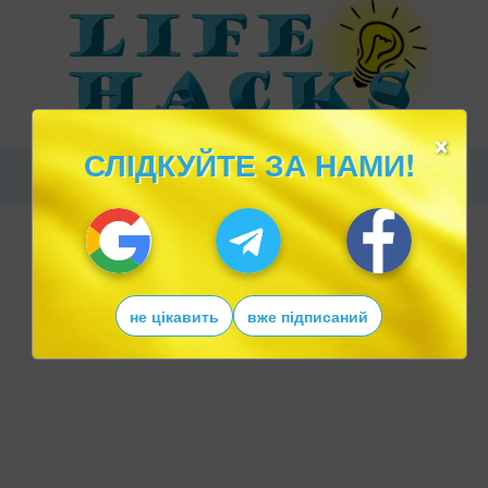
×
СЛІДКУЙТЕ ЗА НАМИ!
не цікавить
вже підписаний