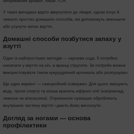
неприємний аромат, пише ТСН.
У таких випадках варто звернутися до лікаря, однак існує й
чимало простих домашніх способів, які допоможуть зменшити
або усунути запах взуття.
Домашні способи позбутися запаху у
взутті
Один із найпростіших методів — харчова сода. Її потрібно
насипати у взуття на ніч, а вранці струсити. За потреби можна
використовувати також кукурудзяний крохмаль або розпушувач.
Ще один варіант — саморобний освіжувач. Для цього змішують
воду, трохи спирту та кілька крапель ефірної олії (наприклад,
лимона чи апельсина). Отриманою сумішшю обробляють
внутрішню частину взуття і дають йому висохнути.
Догляд за ногами — основа
профілактики