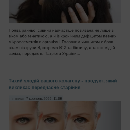
Поява ранньої сивини найчастіше пов'язана не лише з
віком або генетикою, а й із хронічним дефіцитом певних
мікроелементів в організмі. Головним чинником є брак
вітамінів групи B, зокрема B12 та біотину, а також міді й
заліза, передають Патріоти України...
Тихий злодій вашого колагену - продукт, який
викликає передчасне старіння
п’ятниця, 7 серпень 2026, 11:09