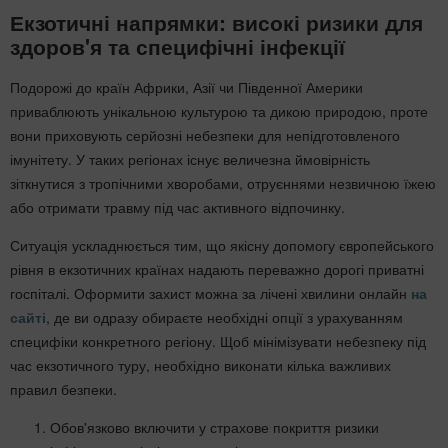
Екзотичні напрямки: високі ризики для
здоров'я та специфічні інфекції
Подорожі до країн Африки, Азії чи Південної Америки
приваблюють унікальною культурою та дикою природою, проте
вони приховують серйозні небезпеки для непідготовленого
імунітету. У таких регіонах існує величезна ймовірність
зіткнутися з тропічними хворобами, отруєннями незвичною їжею
або отримати травму під час активного відпочинку.
Ситуація ускладнюється тим, що якісну допомогу європейського
рівня в екзотичних країнах надають переважно дорогі приватні
госпіталі. Оформити захист можна за лічені хвилини онлайн
на
сайті
, де ви одразу обираєте необхідні опції з урахуванням
специфіки конкретного регіону. Щоб мінімізувати небезпеку під
час екзотичного туру, необхідно виконати кілька важливих
правил безпеки.
Обов'язково включити у страхове покриття ризики