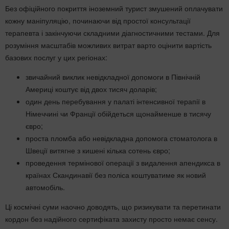
Без офіційного покриття іноземний турист змушений оплачувати
кожну маніпуляцію, починаючи від простої консультації
терапевта і закінчуючи складними діагностичними тестами. Для
розуміння масштабів можливих витрат варто оцінити вартість
базових послуг у цих регіонах:
звичайний виклик невідкладної допомоги в Північній
Америці коштує від двох тисяч доларів;
один день перебування у палаті інтенсивної терапії в
Німеччині чи Франції обійдеться щонайменше в тисячу
євро;
проста пломба або невідкладна допомога стоматолога в
Швеції витягне з кишені кілька сотень євро;
проведення термінової операції з видалення апендикса в
країнах Скандинавії без поліса коштуватиме як новий
автомобіль.
Ці космічні суми наочно доводять, що ризикувати та перетинати
кордон без надійного сертифіката захисту просто немає сенсу.