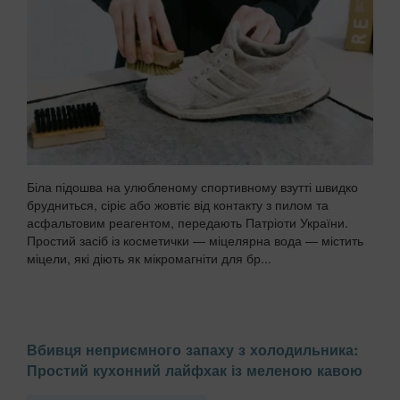
Біла підошва на улюбленому спортивному взутті швидко
брудниться, сіріє або жовтіє від контакту з пилом та
асфальтовим реагентом, передають Патріоти України.
Простий засіб із косметички — міцелярна вода — містить
міцели, які діють як мікромагніти для бр...
Вбивця неприємного запаху з холодильника:
Простий кухонний лайфхак із меленою кавою