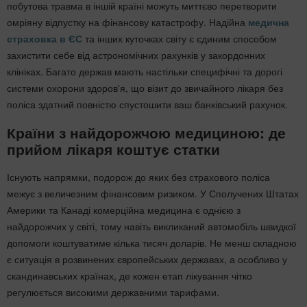
побутова травма в іншій країні можуть миттєво перетворити
омріяну відпустку на фінансову катастрофу. Надійна
медична
страховка в ЄС
та інших куточках світу є єдиним способом
захистити себе від астрономічних рахунків у закордонних
клініках. Багато держав мають настільки специфічні та дорогі
системи охорони здоров'я, що візит до звичайного лікаря без
поліса здатний повністю спустошити ваш банківський рахунок.
Країни з найдорожчою медициною: де
прийом лікаря коштує статки
Існують напрямки, подорож до яких без страхового поліса
межує з величезним фінансовим ризиком. У Сполучених Штатах
Америки та Канаді комерційна медицина є однією з
найдорожчих у світі, тому навіть викликаний автомобіль швидкої
допомоги коштуватиме кілька тисяч доларів. Не менш складною
є ситуація в розвинених європейських державах, а особливо у
скандинавських країнах, де кожен етап лікування чітко
регулюється високими державними тарифами.