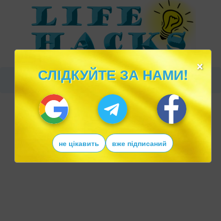
×
СЛІДКУЙТЕ ЗА НАМИ!
не цікавить
вже підписаний