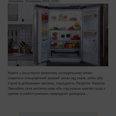
понеділок, 10 серпень 2026, 10:07
Навіть у регулярно вимитому холодильнику може
з'явитися специфічний важкий запах від сирів, риби або
страв із добавками часнику, передають Патріоти України.
Звичайна суха мелена кава або підсушена кавова гуща є
одним із найпотужніших природних дезодора...