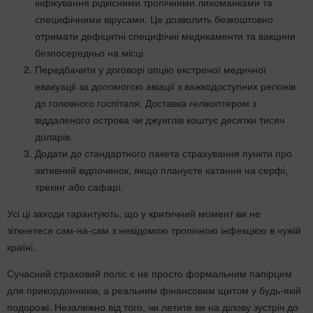
інфікування рідкісними тропічними лихоманками та
специфічними вірусами. Це дозволить безкоштовно
отримати дефіцитні специфічні медикаменти та вакцини
безпосередньо на місці.
Передбачити у договорі опцію екстреної медичної
евакуації за допомогою авіації з важкодоступних регіонів
до головного госпіталя. Доставка гелікоптером з
віддаленого острова чи джунглів коштує десятки тисяч
доларів.
Додати до стандартного пакета страхування пункти про
активний відпочинок, якщо плануєте катання на серфі,
трекінг або сафарі.
Усі ці заходи гарантують, що у критичний момент ви не
зіткнетеся сам-на-сам з невідомою тропічною інфекцією в чужій
країні.
Сучасний страховий поліс є не просто формальним папірцем
для прикордонників, а реальним фінансовим щитом у будь-якій
подорожі. Незалежно від того, чи летите ви на ділову зустріч до