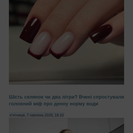
Багато жінок скаржаться на постійне розшарування нігтів,
Шість склянок чи два літри? Вчені спростували
звинувачуючи в цьому брак вітамінів або погану якість
головний міф про денну норму води
гель-лаку. Проте причиною часто є побутова хімія,
передають Патріоти України. Миття посуду чи прибирання
з використанням агресивних мийних за...
п’ятниця, 7 серпень 2026, 16:10