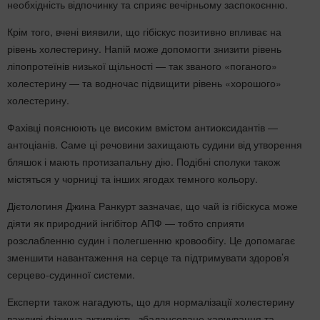
необхідність відпочинку та сприяє вечірньому заспокоєнню.
Крім того, вчені виявили, що гібіскус позитивно впливає на
рівень холестерину. Напій може допомогти знизити рівень
ліпопротеїнів низької щільності — так званого «поганого»
холестерину — та водночас підвищити рівень «хорошого»
холестерину.
Фахівці пояснюють це високим вмістом антиоксидантів —
антоціанів. Саме ці речовини захищають судини від утворення
бляшок і мають протизапальну дію. Подібні сполуки також
містяться у чорниці та інших ягодах темного кольору.
Дієтологиня Джина Ранкурт зазначає, що чай із гібіскуса може
діяти як природний інгібітор АПФ — тобто сприяти
розслабленню судин і полегшенню кровообігу. Це допомагає
зменшити навантаження на серце та підтримувати здоров’я
серцево-судинної системи.
Експерти також нагадують, що для нормалізації холестерину
важливі фізична активність, збалансоване харчування та