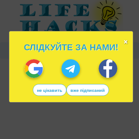
×
СЛІДКУЙТЕ ЗА НАМИ!
не цікавить
вже підписаний