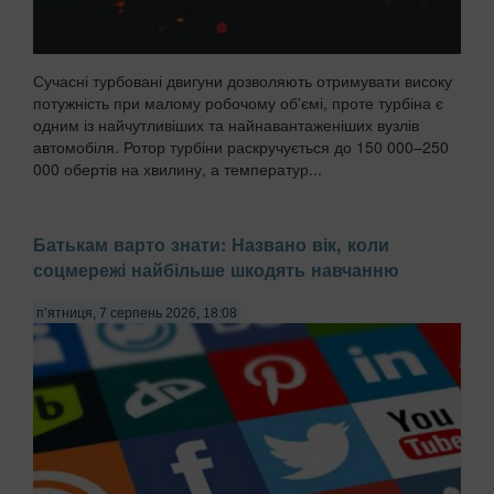
Сучасні турбовані двигуни дозволяють отримувати високу
потужність при малому робочому об'ємі, проте турбіна є
одним із найчутливіших та найнавантаженіших вузлів
автомобіля. Ротор турбіни раскручується до 150 000–250
000 обертів на хвилину, а температур...
Батькам варто знати: Названо вік, коли
соцмережі найбільше шкодять навчанню
п’ятниця, 7 серпень 2026, 18:08