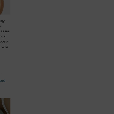
яду
ж
раз на
иття
ров'я,
 слід
е
чою