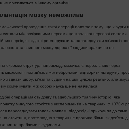
н не приживеться в іншому організмі.
плантація мозку неможлива
можливості проведення такої операції полягає в тому, що хірурги 
и сигнали між розірваними нервами центральної нервової системи.
ійних нервів, які здатні регенерувати та налагоджувати зв'язок із н
 головного та спинного мозку дорослої людини практично не
міна окремих структур, наприклад, мозочка, є нереальною через
сть мікроскопічних зв'язків між нейронами, відтворити які вручну про
но з'єднати шкіру, м'язи та судини на шиї цілком реально, але змус
озку комунікувати між собою наука ще не навчилася.
дібні операції мають довгу та здебільшого трагічну історію, яка
початку минулого століття з експериментів на тваринах. У 1970-х р
ося пересаджувати голови мавпам: піддослідні приходили до тями,
и на оточення, проте жодна з тварин не прожила більш як дев'ять дн
 тканин та проблеми з судинами.