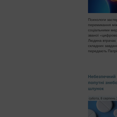
Психологи застер
перемикання мі
соціальними мер
званої «цифрово
Людина втрачає 
складних завдан
передають Патріо
Небезпечний 
попутні знеб
шлунок
субота, 8 серпень 