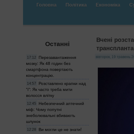
Головна
Політика
Економіка
С
Вчені розста
Останні
транспланта
Перезавантаження
вівторок, 19 травень 2
17:12
мозку: Як 48 годин без
смартфона повертають
концентрацію.
Розставлено крапки над
14:57
"і": Як часто треба мити
волосся влітку
Небезпечний аптечний
12:45
міф: Чому попутні
знеболювальні вбивають
шлунок
Ви могли це не знати!
12:28