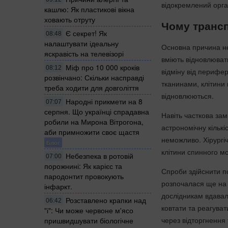
відокремлений орга
кашлю: Як пластикові вікна
ховають отруту
Чому транс
Є секрет! Як
08:48
налаштувати ідеальну
Основна причина не
яскравість на телевізорі
вміють відновлюват
Міф про 10 000 кроків
08:12
відміну від перифер
розвінчано: Скільки насправді
тканинами, клітини
треба ходити для довголіття
відновлюються.
Народні прикмети на 8
07:07
серпня. Що українці спрадавна
Навіть часткова за
робили на Мирона Вітрогона,
астрономічну кількі
аби примножити своє щастя
неможливо. Хірургіч
Блог
клітини спинного м
Небезпека в ротовій
07:00
порожнині: Як карієс та
Спроби здійснити по
пародонтит провокують
розпочалася ще на 
інфаркт.
дослідникам вдавал
Розставлено крапки над
06:42
ковтати та реагуват
"і": Чи може червоне м'ясо
через відторгнення
пришвидшувати біологічне