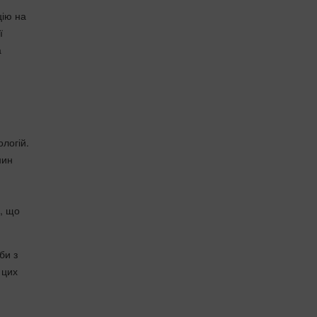
цію на
ї
а
логій.
нин
а, що
би з
 цих