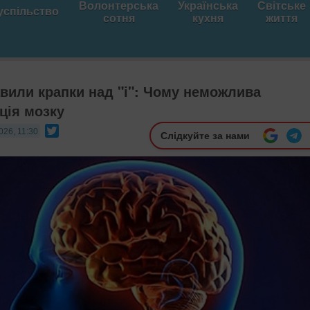
Волонтерська
Українська
Світське
успільство
сотня
кухня
життя
вили крапки над "і": ​Чому неможлива
ція мозку
Twitter
026, 11:30
Слідкуйте за нами