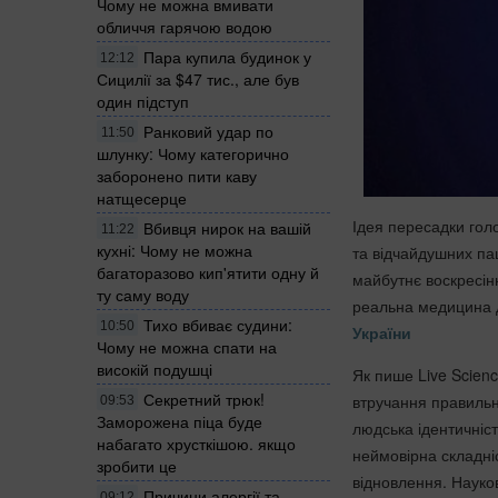
Чому не можна вмивати
обличчя гарячою водою
Пара купила будинок у
12:12
Сицилії за $47 тис., але був
один підступ
Ранковий удар по
11:50
шлунку: Чому категорично
заборонено пити каву
натщесерце
Ідея пересадки гол
Вбивця нирок на вашій
11:22
кухні: Чому не можна
та відчайдушних пац
багаторазово кип'ятити одну й
майбутнє воскресін
ту саму воду
реальна медицина д
Тихо вбиває судини:
10:50
України
Чому не можна спати на
високій подушці
Як пише Live Scienc
Секретний трюк!
втручання правильн
09:53
Заморожена піца буде
людська ідентичніст
набагато хрусткішою. якщо
неймовірна складніс
зробити це
відновлення. Науко
Причини алергії та
09:12