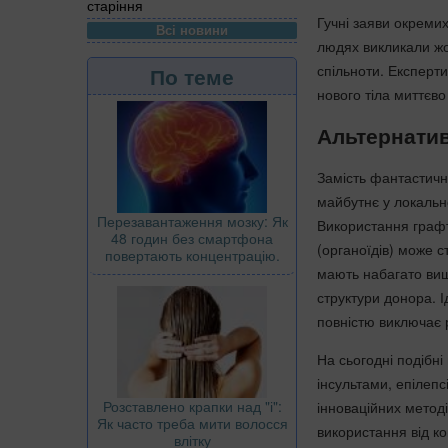
старіння
Гучні заяви окремих
Всі новини
людях викликали жор
спільноти. Експерти
По теме
нового тіла миттєв
Альтернатив
Замість фантастичн
майбутнє у локальн
Перезавантаження мозку: Як
Використання графт
48 годин без смартфона
(органоїдів) може с
повертають концентрацію.
мають набагато вищ
структури донора. 
повністю виключає р
На сьогодні подібні
інсультами, епілеп
Розставлено крапки над "і":
інноваційних метод
Як часто треба мити волосся
використання від к
влітку