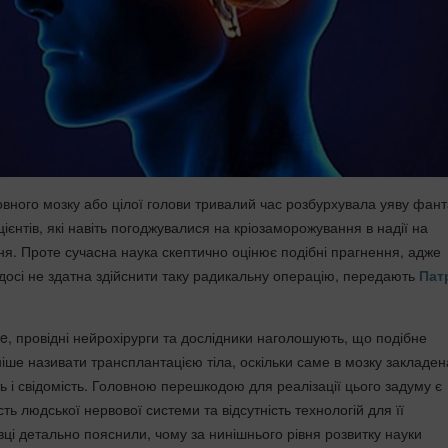
овного мозку або цілої голови тривалий час розбурхувала уяву фант
ієнтів, які навіть погоджувалися на кріозаморожування в надії на
ня. Проте сучасна наука скептично оцінює подібні прагнення, адже
осі не здатна здійснити таку радикальну операцію, передають
Пат
e, провідні нейрохірурги та дослідники наголошують, що подібне
іше називати трансплантацією тіла, оскільки саме в мозку закладен
ь і свідомість. Головною перешкодою для реалізації цього задуму є
ть людської нервової системи та відсутність технологій для її
вці детально пояснили, чому за нинішнього рівня розвитку науки