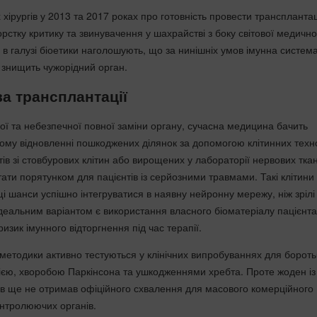
 хірургів у 2013 та 2017 роках про готовність провести транспланта
стку критику та звинувачення у шахрайстві з боку світової медично
 в галузі біоетики наголошують, що за нинішніх умов імунна систем
о знищить чужорідний орган.
а трансплантації
ої та небезпечної повної заміни органу, сучасна медицина бачить
ому відновленні пошкоджених ділянок за допомогою клітинних техно
ів зі стовбурових клітин або вирощених у лабораторії нервових тка
тати порятунком для пацієнтів із серйозними травмами. Такі клітини
і шанси успішно інтегруватися в наявну нейронну мережу, ніж зрілі
Ідеальним варіантом є використання власного біоматеріалу пацієнт
изик імунного відторгнення під час терапії.
 методики активно тестуються у клінічних випробуваннях для бороть
сією, хворобою Паркінсона та ушкодженнями хребта. Проте жоден із
ів ще не отримав офіційного схвалення для масового комерційного
онтролюючих органів.