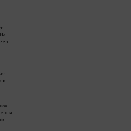
не
 На
овими
сто
ити
оках
 могли
ів