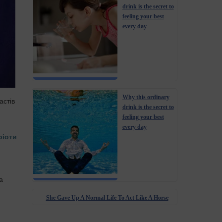
drink is the secret to
feeling your best
every day
Why this ordinary
астів
drink is the secret to
feeling your best
every day
ріоти
а
She Gave Up A Normal Life To Act Like A Horse