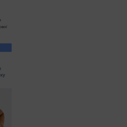
в
ової
к
тку