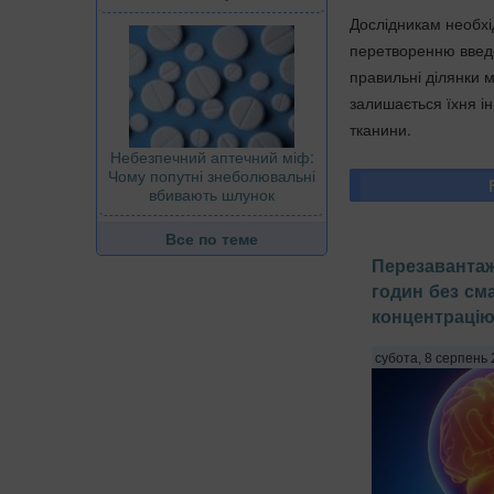
Дослідникам необхід
перетворенню введе
правильні ділянки 
залишається їхня і
тканини.
Небезпечний аптечний міф:
Чому попутні знеболювальні
вбивають шлунок
Все по теме
Перезавантаж
годин без с
концентрацію
субота, 8 серпень 