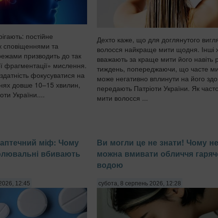
ігають: постійне
Дехто каже, що для доглянутого вигл
ж сповіщеннями та
волосся найкраще мити щодня. Інші 
ежами призводить до так
вважають за краще мити його навіть 
ї фрагментації» мислення.
тиждень, попереджаючи, що часте м
здатність фокусуватися на
може негативно вплинути на його здо
нях довше 10–15 хвилин,
передають Патріоти України. Як часто
ти України....
мити волосся ...
аптечний міф: Чому
Ви могли це не знати! Чому н
олювальні вбивають
можна вмивати обличчя гаря
водою
2026, 12:45
субота, 8 серпень 2026, 12:28