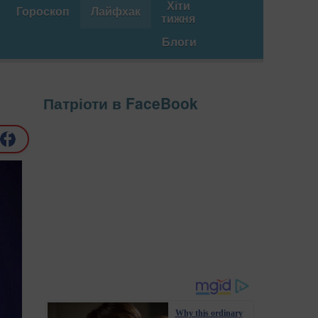
Хіти
Гороскоп
Лайфхак
тижня
Блоги
Патріоти в FaceBook
Why this ordinary