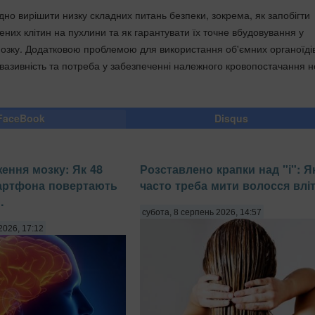
но вирішити низку складних питань безпеки, зокрема, як запобігти
них клітин на пухлини та як гарантувати їх точне вбудовування у
мозку. Додатковою проблемою для використання об'ємних органоїді
нвазивність та потреба у забезпеченні належного кровопостачання н
FaceBook
Disqus
ення мозку: Як 48
Розставлено крапки над "і": Я
мартфона повертають
часто треба мити волосся влі
.
субота, 8 серпень 2026, 14:57
2026, 17:12