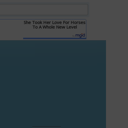
She Took Her Love For Horses
To A Whole New Level
Детальніше