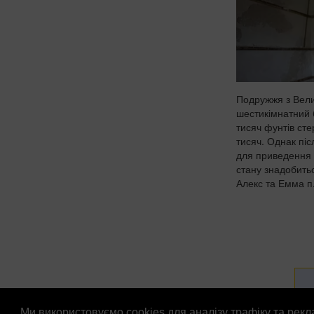
Подружжя з Вели
шестикімнатний 
тисяч фунтів сте
тисяч. Однак піс
для приведення 
стану знадобить
Алекс та Емма п.
Ми використовуємо cookies для аналізу трафіку та рек