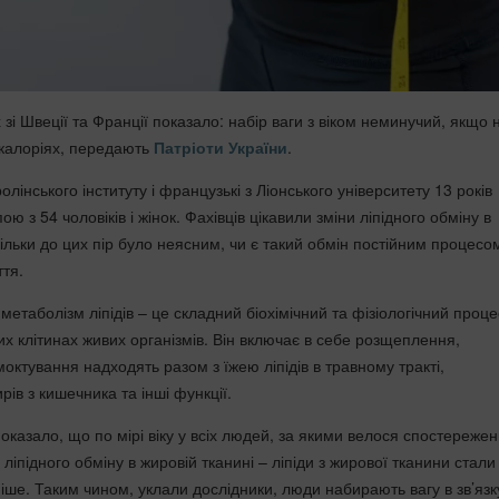
зі Швеції та Франції показало: набір ваги з віком неминучий, якщо 
калоріях, передають
Патріоти України
.
олінського інституту і французькі з Ліонського університету 13 років
ою з 54 чоловіків і жінок. Фахівців цікавили зміни ліпідного обміну в
кільки до цих пір було неясним, чи є такий обмін постійним процесо
ття.
 метаболізм ліпідів – це складний біохімічний та фізіологічний проц
их клітинах живих організмів. Він включає в себе розщеплення,
октування надходять разом з їжею ліпідів в травному тракті,
ів з кишечника та інші функції.
казало, що по мірі віку у всіх людей, за якими велося спостережен
ліпідного обміну в жировій тканині – ліпіди з жирової тканини стали
іше. Таким чином, уклали дослідники, люди набирають вагу в зв’язк