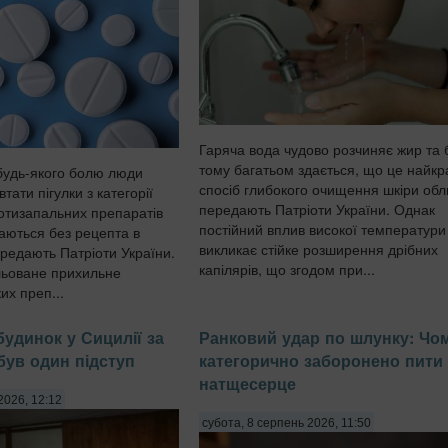
Гаряча вода чудово розчиняє жир та 
тому багатьом здається, що це найк
будь-якого болю люди
спосіб глибокого очищення шкіри обл
тати пігулки з категорії
передають Патріоти України. Однак
отизапальних препаратів
постійний вплив високої температури
даються без рецепта в
викликає стійке розширення дрібних
ередають Патріоти України.
капілярів, що згодом при...
льоване прихильне
их преп...
будинок у Сицилії за
Ранковий удар по шлунку: Чо
 був один підступ
категорично заборонено пити
натщесерце
2026, 12:12
субота, 8 серпень 2026, 11:50