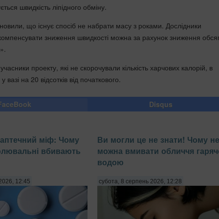
ється швидкість ліпідного обміну.
новили, що існує спосіб не набрати масу з роками. Дослідники
компенсувати зниження швидкості можна за рахунок зниження обся
».
учасники проекту, які не скорочували кількість харчових калорій, в
 вазі на 20 відсотків від початкового.
FaceBook
Disqus
аптечний міф: Чому
Ви могли це не знати! Чому н
олювальні вбивають
можна вмивати обличчя гаря
водою
2026, 12:45
субота, 8 серпень 2026, 12:28