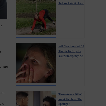
To Live Like A Horse
не
Will You Survive? 10
м
Things To Keep In
Your Emergency Kit
ес, що
ня,
These Actors Didn't
Want To Share The
у з
Spotlight