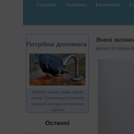
Головна
Політика
Економіка
С
Вчені визна
Потрібна допомога
вівторок, 12 травень 2
Україну атакує нова хвиля
спеки: Синоптики уточнили
прогноз погоди на початок
серпня
Останні