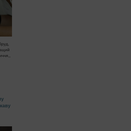
бруд,
ращий
иччя,,
му
 каву