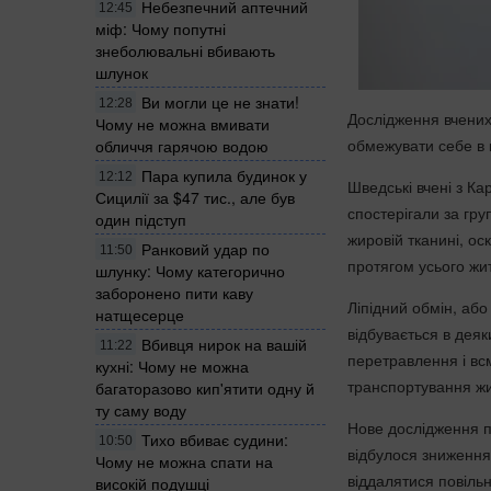
Небезпечний аптечний
12:45
міф: Чому попутні
знеболювальні вбивають
шлунок
Ви могли це не знати!
12:28
Дослідження вчених 
Чому не можна вмивати
обмежувати себе в 
обличчя гарячою водою
Пара купила будинок у
12:12
Шведські вчені з Кар
Сицилії за $47 тис., але був
спостерігали за груп
один підступ
жировій тканині, ос
Ранковий удар по
11:50
протягом усього жи
шлунку: Чому категорично
заборонено пити каву
Ліпідний обмін, або
натщесерце
відбувається в деяк
Вбивця нирок на вашій
11:22
перетравлення і всм
кухні: Чому не можна
транспортування жир
багаторазово кип'ятити одну й
ту саму воду
Нове дослідження по
Тихо вбиває судини:
10:50
відбулося зниження 
Чому не можна спати на
віддалятися повільн
високій подушці