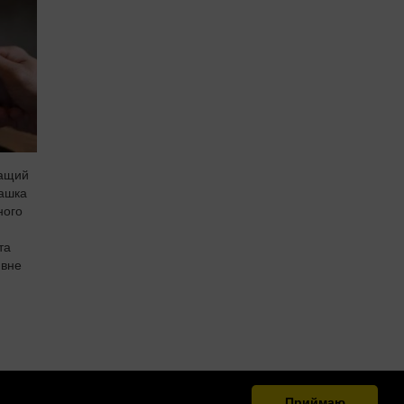
ращий
чашка
ного
та
ивне
Приймаю