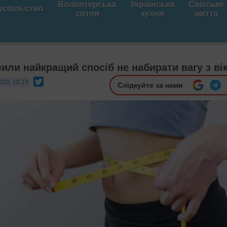
Волонтерська
Українська
Світське
успільство
сотня
кухня
життя
чили найкращий спосіб не набирати вагу з ві
Twitter
026, 18:15
Слідкуйте за нами