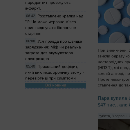
пародонтит провокують
інфаркт.
Розставлено крапки над
06:42
"і": Чи може червоне м'ясо
пришвидшувати біологічне
старіння
Уся правда про швидке
06:08
заряджання: Міф чи реальна
При виникненні 
загроза для акумулятора
звикли одразу ков
електрокара
нестероїдних пр
Прихований дефіцит,
(НПЗП), які про
05:40
який викликає хронічну втому -
кожній аптеці, п
перевірте ці три симптоми
Проте неконтро
ставлення до так
Всі новини
Пара купила 
$47 тис., але
субота, 8 серпень 