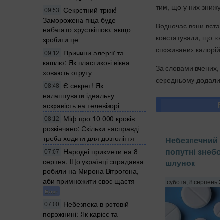
тим, що у них знижу
Секретний трюк!
09:53
Заморожена піца буде
Водночас вони вста
набагато хрусткішою. якщо
констатували, що «
зробити це
споживаних калорій
Причини алергії та
09:12
кашлю: Як пластикові вікна
За словами вчених, 
ховають отруту
середньому додали у
Є секрет! Як
08:48
налаштувати ідеальну
яскравість на телевізорі
Міф про 10 000 кроків
08:12
розвінчано: Скільки насправді
треба ходити для довголіття
Небезпечний 
попутні знеб
Народні прикмети на 8
07:07
серпня. Що українці спрадавна
шлунок
робили на Мирона Вітрогона,
аби примножити своє щастя
субота, 8 серпень 
Блог
Небезпека в ротовій
07:00
порожнині: Як карієс та