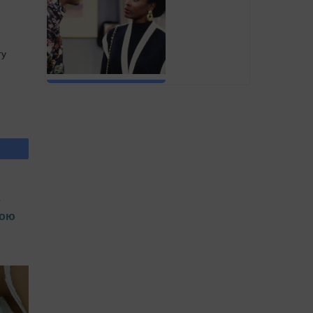
гу
е
чою