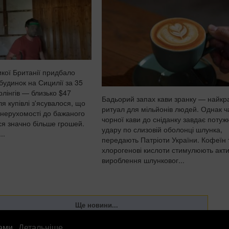
кої Британії придбало
будинок на Сицилії за 35
рлінгів — близько $47
Бадьорий запах кави зранку — найк
ля купівлі з'ясувалося, що
ритуал для мільйонів людей. Однак 
нерухомості до бажаного
чорної кави до сніданку завдає потуж
ся значно більше грошей.
удару по слизовій оболонці шлунка,
..
передають Патріоти України. Кофеїн 
хлорогенові кислоти стимулюють акт
вироблення шлунковог...
лами.
Детальніше