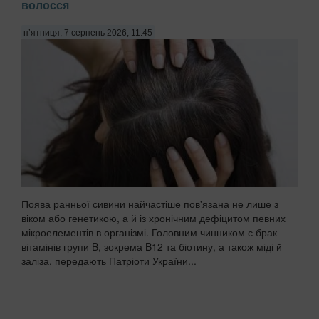
волосся
п’ятниця, 7 серпень 2026, 11:45
Поява ранньої сивини найчастіше пов'язана не лише з
віком або генетикою, а й із хронічним дефіцитом певних
мікроелементів в організмі. Головним чинником є брак
вітамінів групи B, зокрема B12 та біотину, а також міді й
заліза, передають Патріоти України...