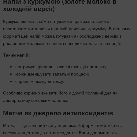
Напій з куркумою (золоте молоко в
холодній версії)
Куркума відома своїми потужними протизапальними
властивостями завдяки активній речовині куркуміну. В літньому
форматі цей напій можна готувати як охолоджену версію з
рослинним молоком, льодом і невеликою кількістю спецій.
Такий напій:
підтримує природні захисні функції організму;
може зменшувати запальні процеси;
сприяє м’якому детоксу.
Особливо корисно вживати його у другій половині дня як
альтернативу солодким напоям.
Матча як джерело антиоксидантів
Матча — це зелений чай у порошковій формі, який містить
високу концентрацію антиоксидантів. Вони допомагають