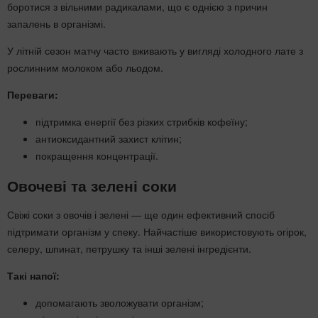
боротися з вільними радикалами, що є однією з причин
запалень в організмі.
У літній сезон матчу часто вживають у вигляді холодного лате з
рослинним молоком або льодом.
Переваги:
підтримка енергії без різких стрибків кофеїну;
антиоксидантний захист клітин;
покращення концентрації.
Овочеві та зелені соки
Свіжі соки з овочів і зелені — ще один ефективний спосіб
підтримати організм у спеку. Найчастіше використовують огірок,
селеру, шпинат, петрушку та інші зелені інгредієнти.
Такі напої:
допомагають зволожувати організм;