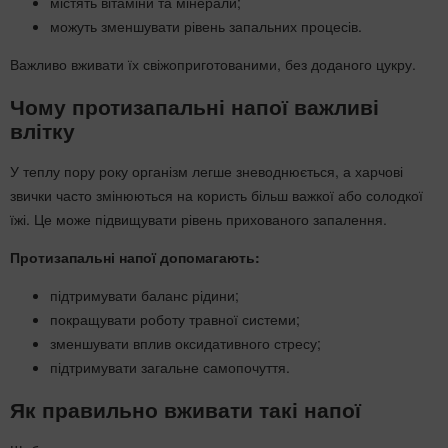
містять вітаміни та мінерали;
можуть зменшувати рівень запальних процесів.
Важливо вживати їх свіжоприготованими, без доданого цукру.
Чому протизапальні напої важливі
влітку
У теплу пору року організм легше зневоднюється, а харчові
звички часто змінюються на користь більш важкої або солодкої
їжі. Це може підвищувати рівень прихованого запалення.
Протизапальні напої допомагають:
підтримувати баланс рідини;
покращувати роботу травної системи;
зменшувати вплив оксидативного стресу;
підтримувати загальне самопочуття.
Як правильно вживати такі напої