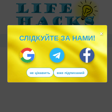
×
СЛІДКУЙТЕ ЗА НАМИ!
не цікавить
вже підписаний