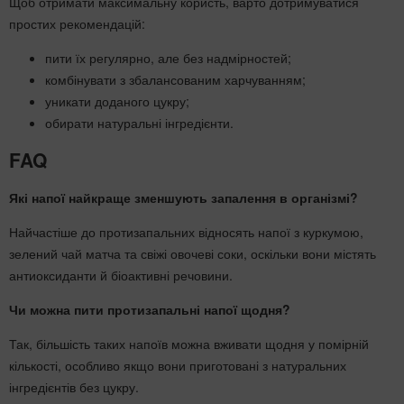
Щоб отримати максимальну користь, варто дотримуватися
простих рекомендацій:
пити їх регулярно, але без надмірностей;
комбінувати з збалансованим харчуванням;
уникати доданого цукру;
обирати натуральні інгредієнти.
FAQ
Які напої найкраще зменшують запалення в організмі?
Найчастіше до протизапальних відносять напої з куркумою,
зелений чай матча та свіжі овочеві соки, оскільки вони містять
антиоксиданти й біоактивні речовини.
Чи можна пити протизапальні напої щодня?
Так, більшість таких напоїв можна вживати щодня у помірній
кількості, особливо якщо вони приготовані з натуральних
інгредієнтів без цукру.