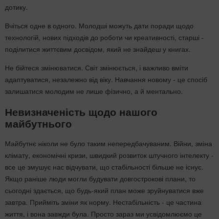
дотику.
Вчіться одне в одного. Молодші можуть дати поради щодо
технологій, нових підходів до роботи чи креативності, старші -
поділитися життєвим досвідом, який не знайдеш у книгах.
Не бійтеся змінюватися. Світ змінюється, і важливо вміти
адаптуватися, незалежно від віку. Навчання новому - це спосіб
залишатися молодим не лише фізично, а й ментально.
Невизначеність щодо нашого
майбутнього
Майбутнє ніколи не було таким непередбачуваним. Війни, зміна
клімату, економічні кризи, швидкий розвиток штучного інтелекту -
все це змушує нас відчувати, що стабільності більше не існує.
Якщо раніше люди могли будувати довгострокові плани, то
сьогодні здається, що будь-який план може зруйнуватися вже
завтра. Прийміть зміни як норму. Нестабільність - це частина
життя, і вона завжди була. Просто зараз ми усвідомлюємо це