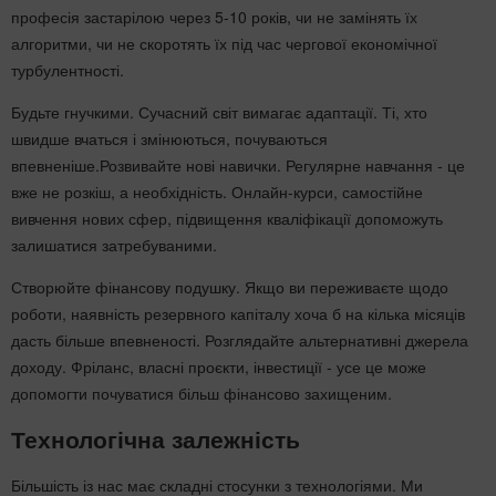
професія застарілою через 5-10 років, чи не замінять їх
алгоритми, чи не скоротять їх під час чергової економічної
турбулентності.
Будьте гнучкими. Сучасний світ вимагає адаптації. Ті, хто
швидше вчаться і змінюються, почуваються
впевненіше.Розвивайте нові навички. Регулярне навчання - це
вже не розкіш, а необхідність. Онлайн-курси, самостійне
вивчення нових сфер, підвищення кваліфікації допоможуть
залишатися затребуваними.
Створюйте фінансову подушку. Якщо ви переживаєте щодо
роботи, наявність резервного капіталу хоча б на кілька місяців
дасть більше впевненості. Розглядайте альтернативні джерела
доходу. Фріланс, власні проєкти, інвестиції - усе це може
допомогти почуватися більш фінансово захищеним.
Технологічна залежність
Більшість із нас має складні стосунки з технологіями. Ми