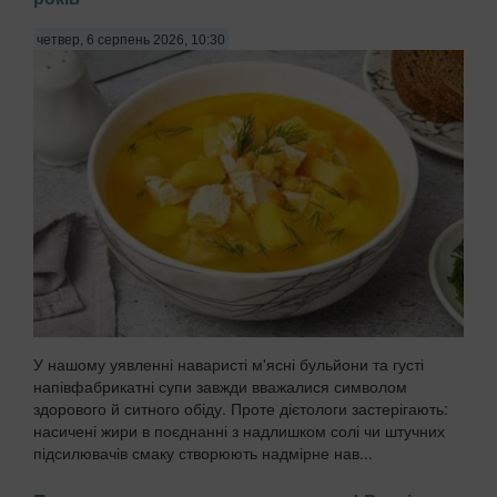
четвер, 6 серпень 2026, 10:30
У нашому уявленні наваристі м'ясні бульйони та густі
напівфабрикатні супи завжди вважалися символом
здорового й ситного обіду. Проте дієтологи застерігають:
насичені жири в поєднанні з надлишком солі чи штучних
підсилювачів смаку створюють надмірне нав...