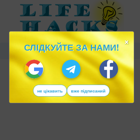
×
СЛІДКУЙТЕ ЗА НАМИ!
не цікавить
вже підписаний