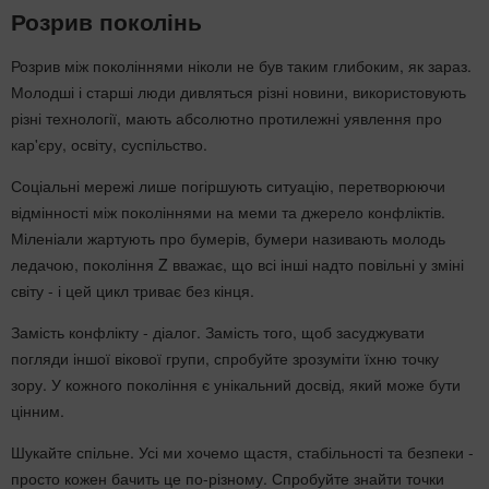
Розрив поколінь
Розрив між поколіннями ніколи не був таким глибоким, як зараз.
Молодші і старші люди дивляться різні новини, використовують
різні технології, мають абсолютно протилежні уявлення про
кар'єру, освіту, суспільство.
Соціальні мережі лише погіршують ситуацію, перетворюючи
відмінності між поколіннями на меми та джерело конфліктів.
Міленіали жартують про бумерів, бумери називають молодь
ледачою, покоління Z вважає, що всі інші надто повільні у зміні
світу - і цей цикл триває без кінця.
Замість конфлікту - діалог. Замість того, щоб засуджувати
погляди іншої вікової групи, спробуйте зрозуміти їхню точку
зору. У кожного покоління є унікальний досвід, який може бути
цінним.
Шукайте спільне. Усі ми хочемо щастя, стабільності та безпеки -
просто кожен бачить це по-різному. Спробуйте знайти точки