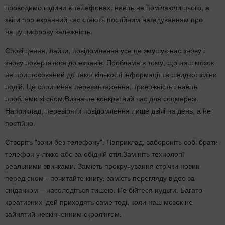
проводимо години в телефонах, навіть не помічаючи цього, а
звіти про екранний час стають постійним нагадуванням про
нашу цифрову залежність.
Сповіщення, лайки, повідомлення усе це змушує нас знову і
знову повертатися до екранів. Проблема в тому, що наш мозок
не пристосований до такої кількості інформації та швидкої зміни
подій. Це спричиняє перевантаження, тривожність і навіть
проблеми зі сном.Визначте конкретний час для соцмереж.
Наприклад, перевіряти повідомлення лише двічі на день, а не
постійно.
Створіть "зони без телефону". Наприклад, забороніть собі брати
телефон у ліжко або за обідній стіл.Замініть технології
реальними звичками. Замість прокручування стрічки новин
перед сном - почитайте книгу, замість перегляду відео за
сніданком – насолодіться тишею. Не бійтеся нудьги. Багато
креативних ідей приходять саме тоді, коли наш мозок не
зайнятий нескінченним скролінгом.