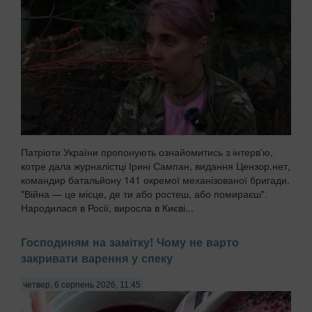
Патріоти України пропонують ознайомитись з інтерв'ю,
котре дала журналістці Ірині Сампан, видання Цензор.нет,
командир батальйону 141 окремої механізованої бригади.
"Війна — це місце, де ти або ростеш, або помираєш".
Народилася в Росії, виросла в Києві...
Господиням на замітку! Чому не варто
закривати варення у спеку
четвер, 6 серпень 2026, 11:45