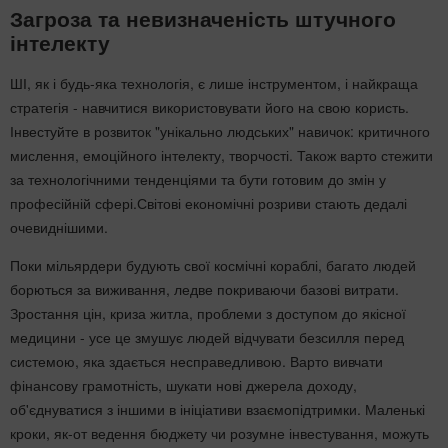
Загроза та невизначеність штучного
інтелекту
ШІ, як і будь-яка технологія, є лише інструментом, і найкраща
стратегія - навчитися використовувати його на свою користь.
Інвестуйте в розвиток "унікально людських" навичок: критичного
мислення, емоційного інтелекту, творчості. Також варто стежити
за технологічними тенденціями та бути готовим до змін у
професійній сфері.Світові економічні розриви стають дедалі
очевиднішими.
Поки мільярдери будують свої космічні кораблі, багато людей
борються за виживання, ледве покриваючи базові витрати.
Зростання цін, криза житла, проблеми з доступом до якісної
медицини - усе це змушує людей відчувати безсилля перед
системою, яка здається несправедливою. Варто вивчати
фінансову грамотність, шукати нові джерела доходу,
об'єднуватися з іншими в ініціативи взаємопідтримки. Маленькі
кроки, як-от ведення бюджету чи розумне інвестування, можуть