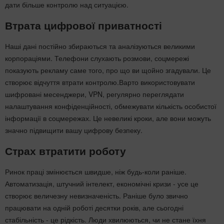
дати більше контролю над ситуацією.
Втрата цифрової приватності
Наші дані постійно збираються та аналізуються великими
корпораціями. Телефони слухають розмови, соцмережі
показують рекламу саме того, про що ви щойно згадували. Це
створює відчуття втрати контролю.Варто використовувати
шифровані месенджери, VPN, регулярно переглядати
налаштування конфіденційності, обмежувати кількість особистої
інформації в соцмережах. Це невеликі кроки, але вони можуть
значно підвищити вашу цифрову безпеку.
Страх втратити роботу
Ринок праці змінюється швидше, ніж будь-коли раніше.
Автоматизація, штучний інтелект, економічні кризи - усе це
створює величезну невизначеність. Раніше було звично
працювати на одній роботі десятки років, але сьогодні
стабільність - це рідкість. Люди хвилюються, чи не стане їхня