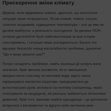
Прискорення зміни клімату
Щоразу, коли відкриваєш новини, здається, що екологічна
ситуація лише погіршується. Лісові пожежі, повені, посухи,
танення льодовиків, підвищення температури – усе це вже не
далеке майбутнє, а реальність сьогодення. За даними ООН,
останнє десятиліття було найспекотнішим за всю історію
спостережень, і ситуація лише ускладнюється. Багато хто
відчуває безсилля перед масштабністю проблеми, думаючи:
"Що я можу змінити сам?"
Попри складність проблеми, навіть маленькі дії можуть мати
значення. Крім звичних екозвичок, як-от зменшення
використання пластику чи економія води, варто також
підтримувати екологічні ініціативи, приєднуватися до
волонтерських рухів, впливати на політику (наприклад, через
голосування за кандидатів, які реально займаються питаннями
довкілля). Крім того, важливо знайти однодумців – це допомагає
впоратися з екотривогою та відчути себе частиною змін.