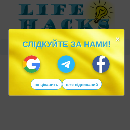
×
СЛІДКУЙТЕ ЗА НАМИ!
не цікавить
вже підписаний