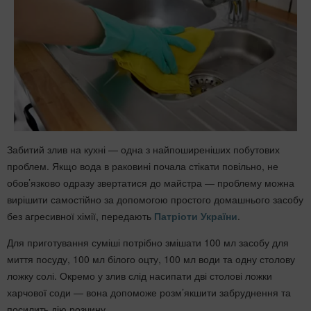
Забитий злив на кухні — одна з найпоширеніших побутових
проблем. Якщо вода в раковині почала стікати повільно, не
обов’язково одразу звертатися до майстра — проблему можна
вирішити самостійно за допомогою простого домашнього засобу
без агресивної хімії, передають
Патріоти України
.
Для приготування суміші потрібно змішати 100 мл засобу для
миття посуду, 100 мл білого оцту, 100 мл води та одну столову
ложку солі. Окремо у злив слід насипати дві столові ложки
харчової соди — вона допоможе розм’якшити забруднення та
посилить дію розчину.