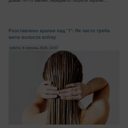
довше 10–15 хвилин, передають Патріоти України....
Розставлено крапки над "і": Як часто треба
мити волосся влітку
субота, 8 серпень 2026, 14:57