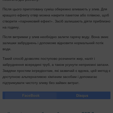
Після цього приготовану суміш обережно вливають у злив. Для
кращого ефекту отвір можна накрити пакетом або плівкою, щоб
створити «парниковий ефект». Засіб залишають діяти приблизно
на годину.
Після витримки у злив необхідно залити гарячу воду. Вона змиє
залишки забруднень і допоможе відновити нормальний потік
води.
Такий спосіб дозволяє поступово розчинити жир, наліт і
забруднення всередині труб, а також усунути неприємні запахи.
Завдяки простим інгредієнтам, які зазвичай є вдома, цей метод є
доступною альтернативою хімічним засобам і допомагає
підтримувати чистоту зливу без зайвих витрат.
FaceBook
Disqus