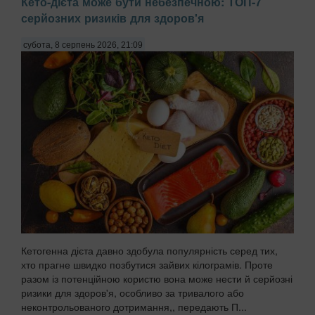
Кето-дієта може бути небезпечною: ТОП-7
серйозних ризиків для здоров'я
субота, 8 серпень 2026, 21:09
Кетогенна дієта давно здобула популярність серед тих,
хто прагне швидко позбутися зайвих кілограмів. Проте
разом із потенційною користю вона може нести й серйозні
ризики для здоров'я, особливо за тривалого або
неконтрольованого дотримання,, передають П...