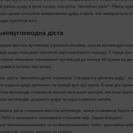
 рівень цукру в крові натще, ніж група "звичайної дієти". Рівень цук
 ще одним способом вимірювання цукру в крові, але вимірюється пі
одує протягом ночі.
ьковуглеводна дієта
зьким вмістом вуглеводів отримали вказівки, скільки вуглеводів спо
ади щодо поведінки протягом шестимісячного періоду. У перші три 
ктували обмежити споживання вуглеводів до менше 40 грамів на день
рамів в останні три місяці.
ям, група "звичайної дієти" отримала "стандартну дієтичну раду", а
ло надано щодо дієтичних інструкцій для цієї групи. В кінці дослідж
стом вуглеводів споживала менше загальних калорій, ніж інша група
них вуглеводів, доданого цукру та підсолоджених напоїв.
алася дієти з низьким вмістом вуглеводів, також споживала багато 
о 50% їх загального споживання становив жир. Однак більшість
були мононенасиченими та поліненасиченими, тобто здоровими жи
овій олії, насінні, авокадо та горіхах.