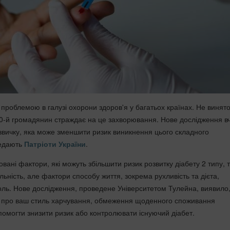
проблемою в галузі охорони здоров'я у багатьох країнах. Не винято
30-й громадянин страждає на це захворювання. Нове дослідження в
звичку, яка може зменшити ризик виникнення цього складного
редають
Патріоти України
.
вані фактори, які можуть збільшити ризик розвитку діабету 2 типу, т
ильність, але фактори способу життя, зокрема рухливість та дієта,
роль. Нове дослідження, проведене Університетом Тулейна, виявило
ь про ваш стиль харчування, обмеження щоденного споживання
помогти знизити ризик або контролювати існуючий діабет.