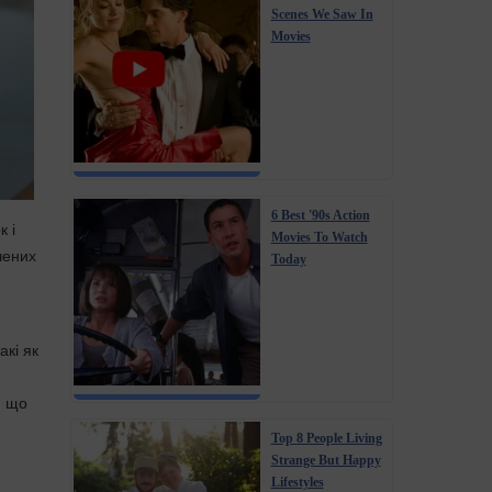
Scenes We Saw In
Movies
6 Best '90s Action
к і
Movies To Watch
чених
Today
акі як
, що
Top 8 People Living
Strange But Happy
Lifestyles