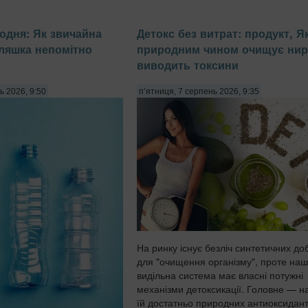
щодня: Як звичайна
Детокс без витрат: продукт, Я
ляшка непомітно
природним чином очищує нир
виводить токсини
ь 2026, 9:50
п’ятниця, 7 серпень 2026, 9:35
На ринку існує безліч синтетичних до
для "очищення організму", проте на
видільна система має власні потужні
механізми детоксикації. Головне — н
їй достатньо природних антиоксидант