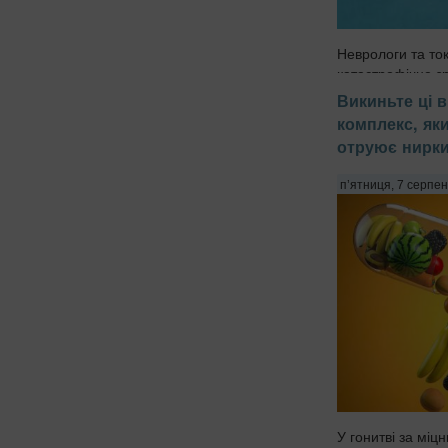
Неврологи та то
катастрофічне з
мікропластику в 
Викиньте ці 
людини. Останні
комплекс, яки
що мікроскопічні
отруює нирк
долати гематоен
раніше вважався 
п’ятниця, 7 серпен
У гонитві за міц