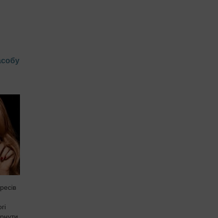
асобу
ресів
гі
ернути