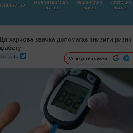
Волонтерська
Українська
Світське
успільство
сотня
кухня
життя
 Ця харчова звичка допомагає знизити ризик
діабету
Twitter
2026, 18:15
Слідкуйте за нами