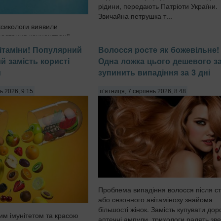
рідини, передають Патріоти України.
Звичайна петрушка т...
ксикологи виявили
ростання концентрації
тканинах головного мозку
вітаміни! Популярний
Волосся росте як божевільне!
 дослідження показують,
й замість користі
Одна ложка цього дешевого з
 частки полімерів здатні
и
зупинить випадіння за 3 дні
цефалічний бар'єр, який
надійн...
ь 2026, 9:15
п’ятниця, 7 серпень 2026, 8:48
Проблема випадіння волосся після ст
або сезонного авітамінозу знайома
більшості жінок. Замість купувати доро
ним імунітетом та красою
аптечні ампули, трихологи радять зв