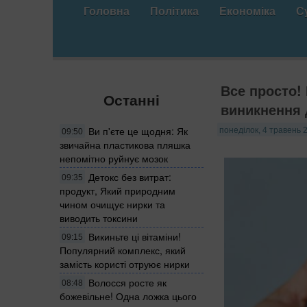
Головна
Політика
Економіка
С
Все просто!
Останні
виникнення 
Ви п'єте це щодня: Як
понеділок, 4 травень 
09:50
звичайна пластикова пляшка
непомітно руйнує мозок
Детокс без витрат:
09:35
продукт, Який природним
чином очищує нирки та
виводить токсини
Викиньте ці вітаміни!
09:15
Популярний комплекс, який
замість користі отруює нирки
Волосся росте як
08:48
божевільне! Одна ложка цього