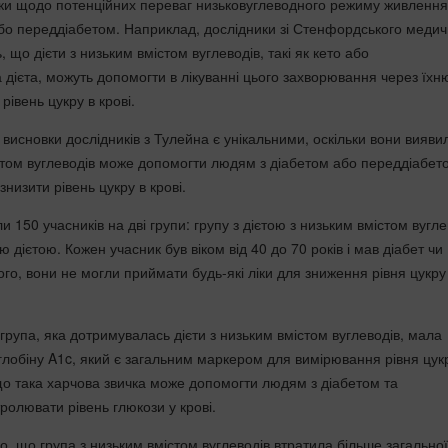
ки щодо потенційних переваг низьковуглеводного режиму живлення
бо переддіабетом. Наприклад, дослідники зі Стенфордського медич
 що дієти з низьким вмістом вуглеводів, такі як кето або
дієта, можуть допомогти в лікуванні цього захворювання через їхн
рівень цукру в крові.
висновки дослідників з Тулейна є унікальними, оскільки вони вияви
істом вуглеводів може допомогти людям з діабетом або переддіабето
знизити рівень цукру в крові.
и 150 учасників на дві групи: групу з дієтою з низьким вмістом вугле
ю дієтою. Кожен учасник був віком від 40 до 70 років і мав діабет чи
ого, вони не могли приймати будь-які ліки для зниження рівня цукру
 група, яка дотримувалась дієти з низьким вмістом вуглеводів, мала
глобіну A1c, який є загальним маркером для вимірювання рівня цук
 що така харчова звичка може допомогти людям з діабетом та
ролювати рівень глюкози у крові.
, що група з низьким вмістом вуглеводів втратила більше загальної