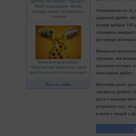
Детокс без витрат: продукт,
Який природним чином
Незважаючи на те, 
очищує нирки та виводить
токсини
цукровий діабет аб
розмір вибірки 150 
обмежень використан
вуглеводи впливають 
Вживання апельсина
організм, ніж випив
Викиньте ці вітаміни!
рослинні сполуки, я
Популярний комплекс, який
замість користі отруює нирки
включаючи діабет.
Висновки цього дос
Все по теме
лікування діабету т
дієта з низьким вмі
розуміння того, як
в крові у людей з д