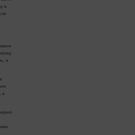
ру в
сля
живати
місяці
, зі
ле
ення
, а
жирної
рами,