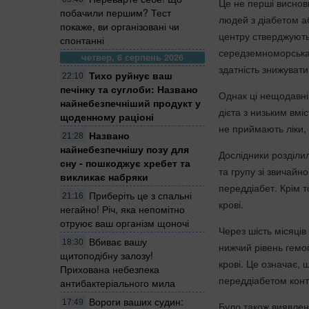
Це не перші виснов
побачили першим? Тест
людей з діабетом а
покаже, ви організовані чи
центру стверджують,
спонтанні
середземноморська 
четвер, 6 серпень 2026
здатність знижувати 
Тихо руйнує ваш
22:10
печінку та суглоби: Названо
Однак ці нещодавні 
найнебезпечніший продукт у
дієта з низьким вм
щоденному раціоні
не приймають ліки, 
Названо
21:28
найнебезпечнішу позу для
Дослідники розділил
сну - пошкоджує хребет та
та групу зі звичайно
викликає набряки
переддіабет. Крім т
Приберіть це з спальні
21:16
крові.
негайно! Річ, яка непомітно
отруює ваш організм щоночі
Через шість місяців
Вбиває вашу
18:30
нижчий рівень гемо
щитоподібну залозу!
крові. Це означає,
Прихована небезпека
переддіабетом конт
антибактеріального мила
Вороги ваших судин:
17:49
Було також виявлено