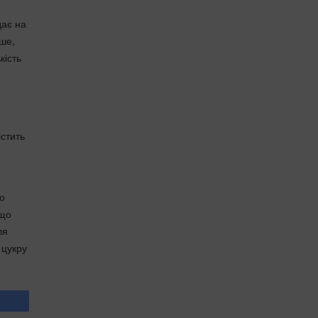
дає на
рше,
кість
істить
о
 що
ля
 цукру