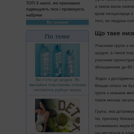
ТОП-3 напої, які приховано
а також мала нижчий
підвищують тиск і провокують
крові натщесерце є
набряки
того, як людина гол
Всі новини
Що таке низ
По теме
Учасники групи з ни
щодня, а також пор
учасники проінстру
збільшенням до 60 г
Згідно з дослідженн
Ви п'єте це щодня: Як
звичайна пластикова пляшка
більше нічого не бу
непомітно руйнує мозок
група з низьким вмі
також менше загаль
Група, яка дотримув
їжі, причому близьк
споживаних жирів 
що містяться в оливк