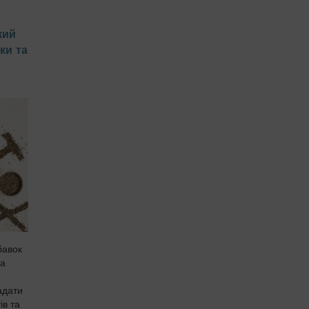
кий
ки та
бавок
ша
адати
ів та