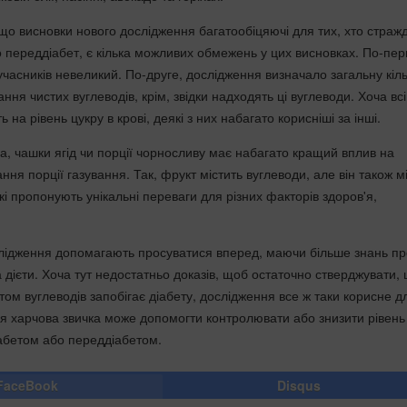
що висновки нового дослідження багатообіцяючі для тих, хто страж
о переддіабет, є кілька можливих обмежень у цих висновках. По-пе
учасників невеликий. По-друге, дослідження визначало загальну кіль
ня чистих вуглеводів, крім, звідки надходять ці вуглеводи. Хоча всі
на рівень цукру в крові, деякі з них набагато корисніші за інші.
, чашки ягід чи порції чорносливу має набагато кращий вплив на
ання порції газування. Так, фрукт містить вуглеводи, але він також м
кі пропонують унікальні переваги для різних факторів здоров'я,
лідження допомагають просуватися вперед, маючи більше знань пр
а дієти. Хоча тут недостатньо доказів, щоб остаточно стверджувати,
стом вуглеводів запобігає діабету, дослідження все ж таки корисне д
 ця харчова звичка може допомогти контролювати або знизити рівень
іабетом або переддіабетом.
FaceBook
Disqus