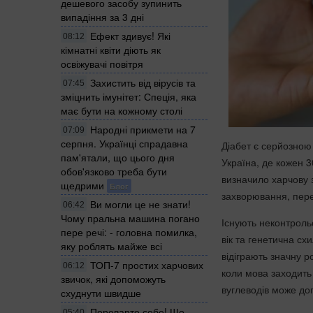
дешевого засобу зупинить
випадіння за 3 дні
Ефект здивує! Які
08:12
кімнатні квіти діють як
освіжувачі повітря
Захистить від вірусів та
07:45
зміцнить імунітет: Спеція, яка
має бути на кожному столі
Народні прикмети на 7
07:09
серпня. Українці спрадавна
Діабет є серйозною 
пам'ятали, що цього дня
Україна, де кожен 
обов'язково треба бути
визначило харчову 
щедрими
Блог
захворювання, пе
Ви могли це не знати!
06:42
Чому пральна машина погано
Існують неконтрольо
пере речі: - головна помилка,
вік та генетична сх
яку роблять майже всі
відіграють значну 
ТОП-7 простих харчових
06:12
коли мова заходит
звичок, які допоможуть
вуглеводів може до
схуднути швидше
Переварте себе! Що
05:40