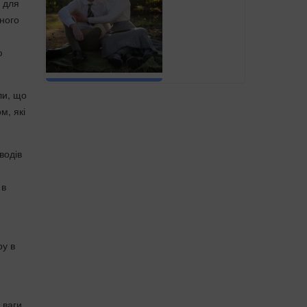
 для
ного
ю
ли, що
м, які
водів
 в
ру в
 ваги,