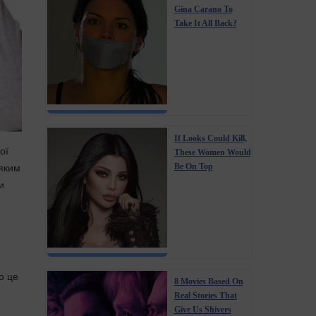
Gina Carano To
Take It All Back?
If Looks Could Kill,
ої
These Women Would
еяким
Be On Top
и
о це
8 Movies Based On
Real Stories That
Give Us Shivers