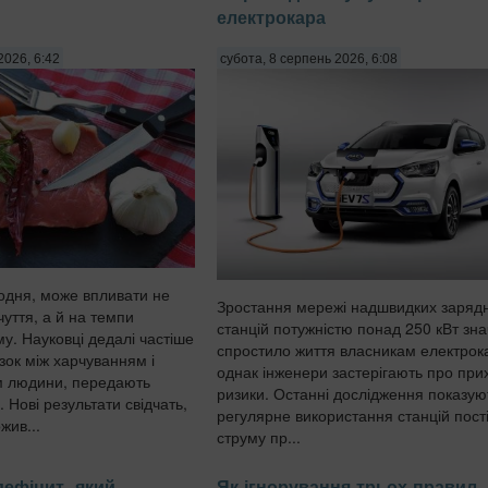
електрокара
2026, 6:42
субота, 8 серпень 2026, 6:08
одня, може впливати не
Зростання мережі надшвидких заряд
уття, а й на темпи
станцій потужністю понад 250 кВт зн
му. Науковці дедалі частіше
спростило життя власникам електрока
зок між харчуванням і
однак інженери застерігають про при
ом людини, передають
ризики. Останні дослідження показую
. Нові результати свідчать,
регулярне використання станцій пост
жив...
струму пр...
ефіцит, який
Як ігнорування трьох правил