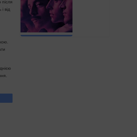
о після
і від
скою.
ати
однією
ння.