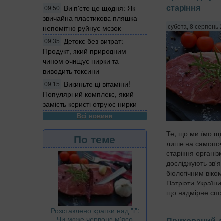
старіння
Ви п'єте це щодня: Як
09:50
звичайна пластикова пляшка
непомітно руйнує мозок
субота, 8 серпень 
Детокс без витрат:
09:35
Продукт, який природним
чином очищує нирки та
виводить токсини
Викиньте ці вітаміни!
09:15
Популярний комплекс, який
замість користі отруює нирки
Всі новини
Те, що ми їмо щ
По теме
лише на самопоч
старіння організ
досліджують зв'я
біологічним вік
Патріоти України
що надмірне спо
Розставлено крапки над "і":
Чи може червоне м'ясо
Прихований д