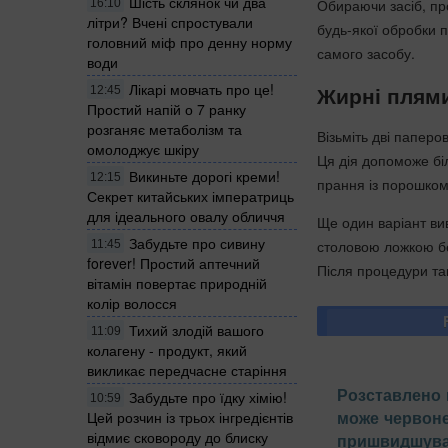
Шість склянок чи два
Обираючи засіб, про
16:10
літри? Вчені спростували
будь-якої обробки п
головний міф про денну норму
самого засобу.
води
Лікарі мовчать про це!
Жирні плям
12:45
Простий напій о 7 ранку
розганяє метаболізм та
Візьміть дві паперо
омолоджує шкіру
Ця дія допоможе бі
Викиньте дорогі креми!
12:15
прання із порошком
Секрет китайських імператриць
для ідеального овалу обличчя
Ще один варіант ви
Забудьте про сивину
столовою ложкою бе
11:45
forever! Простий аптечний
Після процедури так
вітамін повертає природній
колір волосся
Тихий злодій вашого
11:09
колагену - продукт, який
викликає передчасне старіння
Розставлено к
Забудьте про їдку хімію!
10:59
може червоне
Цей розчин із трьох інгредієнтів
відмиє сковороду до блиску
пришвидшуват