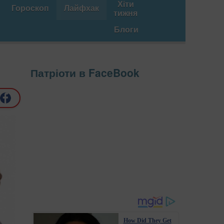
Хіти
Гороскоп
Лайфхак
тижня
Блоги
Патріоти в FaceBook
How Did They Get