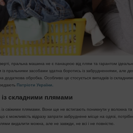
верті, пральна машина не є панацеєю від плям та гарантом ідеальн
м із пральними засобами здатна боротись із забрудненнями, але д
на додаткова обробка. Особливо це стосується випадків із складним
ередають
Патріоти України.
 із складними плямами
із свіжими плямами. Вони ще не встигають поникнути у волокна та
що є можливість відразу запрати забруднене місце на одязі, потрібн
плями видалити можна, але не завжди, не всі і не повністю.