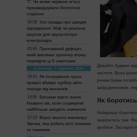
"і": Чи може червоне м'ясо
пришвидшувати біологічне
старіння
Уся правда про швидке
06:08
заряджання: Міф чи реальна
загроза для акумулятора
електрокара
Прихований дефіцит,
05:40
який викликає хронічну втому -
перевірте ці 3 симптоми
Давайте будемо від
п’ятниця, 7 серпень 2026
чистоти. Вона разо
Як ігнорування трьох
18:44
речам буває потріб
правил вбиває турбіну авто -
забрудненнями, п
поради від механіків
Батькам варто знати:
18:08
Як боротись
Названо вік, коли соцмережі
найбільше шкодять навчанню
Найкраще боротись 
Ворог вашого манікюру:
17:13
закріпитись там. Як
Звичка, яка робить нігті тонкими
зробити. Застарілі 
та ламкими