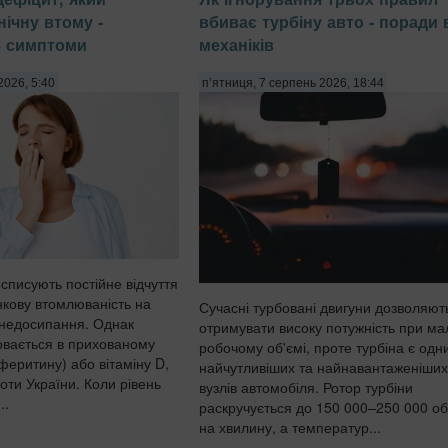
нічну втому -
вбиває турбіну авто - поради 
 3 симптоми
механіків
2026, 5:40
п’ятниця, 7 серпень 2026, 18:44
списують постійне відчуття
нкову втомлюваність на
Сучасні турбовані двигуни дозволяют
 недосипання. Однак
отримувати високу потужність при м
овається в прихованому
робочому об'ємі, проте турбіна є одни
(феритину) або вітаміну D,
найчутливіших та найнавантаженіших
оти України. Коли рівень
вузлів автомобіля. Ротор турбіни
..
раскручується до 150 000–250 000 об
на хвилину, а температур...