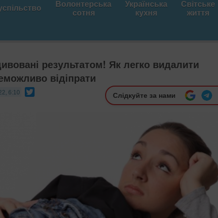
Волонтерська
Українська
Світське
успільство
сотня
кухня
життя
дивовані результатом! Як легко видалити
неможливо відіпрати
Twitter
22, 6:10
Слідкуйте за нами