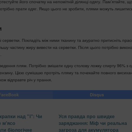
тестуйте його спочатку на непомітній ділянці одягу. Пам’ятайте, щ
отрібно прати одяг. Якщо цього не зробити, плями можуть лишитись 
и
ві серветки. Покладіть між ними тканину та акуратно притисніть пра
льшу частину жиру вивести на серветки. Після цього потрібно викон
.
ведення плям. Потрібно змішати одну столову ложку спирту 96% з 
нзину. Цією сумішшю протріть пляму та почекайте повного висиха
ож відправте річ у прання.
FaceBook
Disqus
рапки над "і": Чи
Уся правда про швидке
 м'ясо
заряджання: Міф чи реальна
и біологічне
загроза для акумулятора