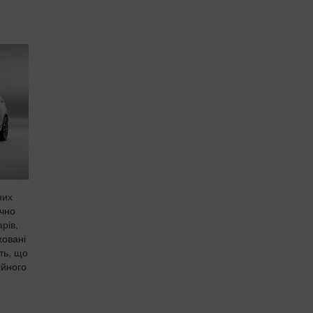
них
ачно
рів,
ховані
ть, що
ійного