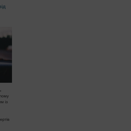
від
ь
алому
м із
ертів