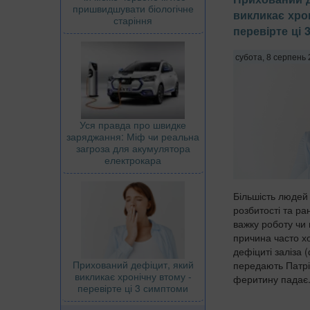
пришвидшувати біологічне
викликає хро
старіння
перевірте ці
субота, 8 серпень 
Уся правда про швидке
заряджання: Міф чи реальна
загроза для акумулятора
електрокара
Більшість людей 
розбитості та ра
важку роботу чи
причина часто х
дефіциті заліза 
Прихований дефіцит, який
передають Патрі
викликає хронічну втому -
феритину падає.
перевірте ці 3 симптоми