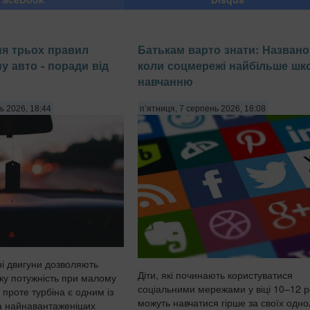
ня трьох правил
Батькам варто знати: Названо 
у авто - поради від
коли соцмережі найбільше шк
навчанню
ь 2026, 18:44
п’ятниця, 7 серпень 2026, 18:08
ні двигуни дозволяють
Діти, які починають користуватися
ку потужність при малому
соціальними мережами у віці 10–12 ро
 проте турбіна є одним із
можуть навчатися гірше за своїх однол
а найнавантаженіших