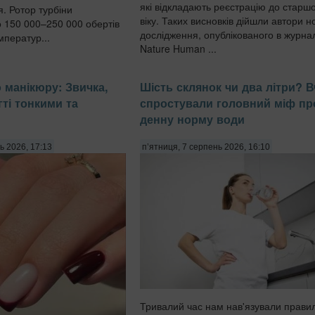
які відкладають реєстрацію до старш
я. Ротор турбіни
віку. Таких висновків дійшли автори н
о 150 000–250 000 обертів
дослідження, опублікованого в журна
мператур...
Nature Human ...
 манікюру: Звичка,
Шість склянок чи два літри? В
гті тонкими та
спростували головний міф пр
денну норму води
ь 2026, 17:13
п’ятниця, 7 серпень 2026, 16:10
Тривалий час нам нав'язували прави