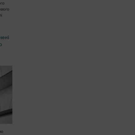
ого
ового
лі
чені
о
ло