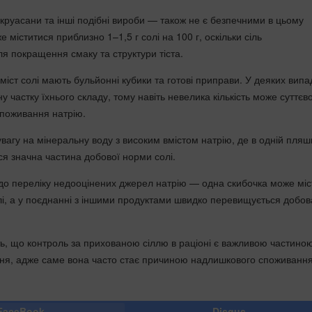
 круасани та інші подібні вироби — також не є безпечними в цьому
е міститися приблизно 1–1,5 г солі на 100 г, оскільки сіль
ля покращення смаку та структури тіста.
іст солі мають бульйонні кубики та готові приправи. У деяких випа
ну частку їхнього складу, тому навіть невелика кількість може суттєв
поживання натрію.
вагу на мінеральну воду з високим вмістом натрію, де в одній пляш
я значна частина добової норми солі.
 до переліку недооцінених джерел натрію — одна скибочка може міс
олі, а у поєднанні з іншими продуктами швидко перевищується добов
ь, що контроль за прихованою сіллю в раціоні є важливою частино
ня, адже саме вона часто стає причиною надлишкового споживанн
FaceBook
Disqus