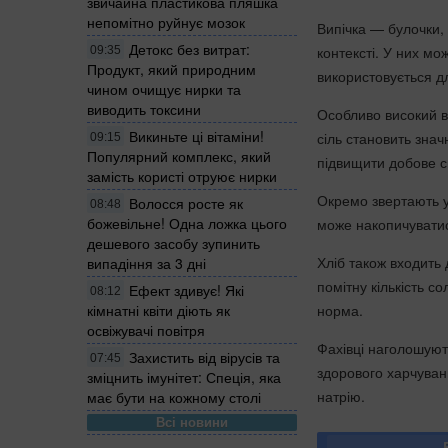
звичайна пластикова пляшка
непомітно руйнує мозок
Випічка — булочки,
Детокс без витрат:
контексті. У них мож
09:35
Продукт, який природним
використовується д
чином очищує нирки та
виводить токсини
Особливо високий вм
Викиньте ці вітаміни!
сіль становить знач
09:15
Популярний комплекс, який
підвищити добове с
замість користі отруює нирки
Окремо звертають у
Волосся росте як
08:48
божевільне! Одна ложка цього
може накопичуватис
дешевого засобу зупинить
Хліб також входить
випадіння за 3 дні
помітну кількість с
Ефект здивує! Які
08:12
кімнатні квіти діють як
норма.
освіжувачі повітря
Фахівці наголошуют
Захистить від вірусів та
07:45
здорового харчуван
зміцнить імунітет: Спеція, яка
натрію.
має бути на кожному столі
Всі новини