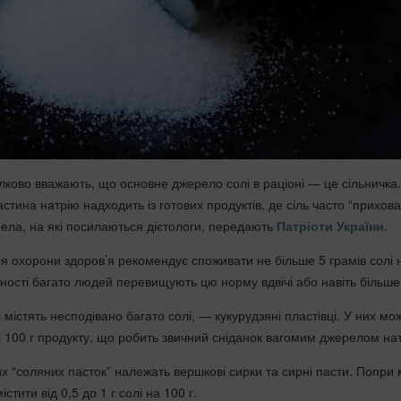
ково вважають, що основне джерело солі в раціоні — це сільничка.
стина натрію надходить із готових продуктів, де сіль часто “прихова
рела, на які посилаються дієтологи, передають
Патріоти України
.
ія охорони здоров’я рекомендує споживати не більше 5 грамів солі 
ьності багато людей перевищують цю норму вдвічі або навіть більше
і містять несподівано багато солі, — кукурудзяні пластівці. У них мо
на 100 г продукту, що робить звичний сніданок вагомим джерелом на
х “соляних пасток” належать вершкові сирки та сирні пасти. Попри 
стити від 0,5 до 1 г солі на 100 г.