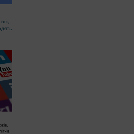
вік,
одять
ків,
ітків,