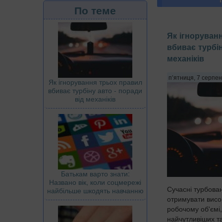
По теме
Як ігноруван
вбиває турбін
механіків
п’ятниця, 7 серпен
Як ігнорування трьох правил
вбиває турбіну авто - поради
від механіків
Батькам варто знати:
Названо вік, коли соцмережі
Сучасні турбова
найбільше шкодять навчанню
отримувати висо
робочому об'ємі,
найчутливіших т