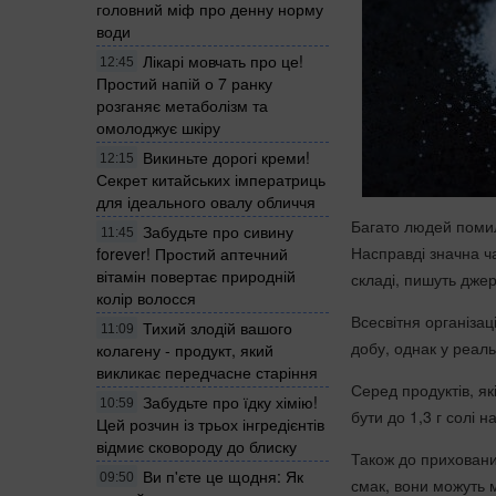
головний міф про денну норму
води
Лікарі мовчать про це!
12:45
Простий напій о 7 ранку
розганяє метаболізм та
омолоджує шкіру
Викиньте дорогі креми!
12:15
Секрет китайських імператриць
для ідеального овалу обличчя
Багато людей помил
Забудьте про сивину
11:45
Насправді значна ча
forever! Простий аптечний
вітамін повертає природній
складі, пишуть дже
колір волосся
Всесвітня організац
Тихий злодій вашого
11:09
добу, однак у реал
колагену - продукт, який
викликає передчасне старіння
Серед продуктів, як
Забудьте про їдку хімію!
10:59
бути до 1,3 г солі 
Цей розчин із трьох інгредієнтів
відмиє сковороду до блиску
Також до приховани
Ви п'єте це щодня: Як
09:50
смак, вони можуть мі