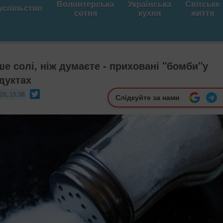
Волонтерська
Українська
Світське
успільство
сотня
кухня
життя
ше солі, ніж думаєте - приховані "бомби"у
дуктах
Twitter
26, 15:38
Слідкуйте за нами