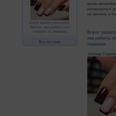
вузлів автомобіл
раскручується д
на хвилину, а те
Ворог вашого манікюру:
Звичка, яка робить нігті
тонкими та ламкими
Ворог вашого
яка робить ні
Все по теме
ламкими
п’ятниця, 7 серпен