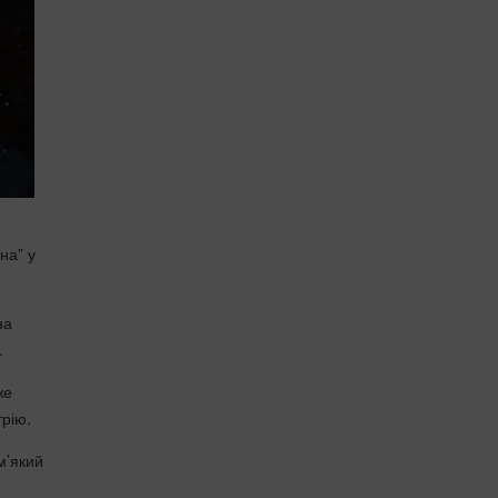
на” у
на
.
же
трію.
м’який