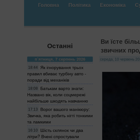
Головна
Політика
Економіка
С
Ви їсте біль
Останні
звичних про
п’ятниця, 7 серпень 2026
середа, 10 червень 20
Як ігнорування трьох
18:44
правил вбиває турбіну авто -
поради від механіків
Батькам варто знати:
18:08
Названо вік, коли соцмережі
найбільше шкодять навчанню
Ворог вашого манікюру:
17:13
Звичка, яка робить нігті тонкими
та ламкими
Шість склянок чи два
16:10
літри? Вчені спростували