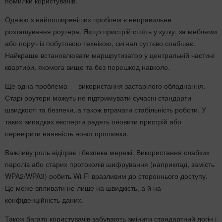
помилки користувачів.
Однією з найпоширеніших проблем є неправильне
розташування роутера. Якщо пристрій стоїть у кутку, за меблями
або поруч із побутовою технікою, сигнал суттєво слабшає.
Найкраще встановлювати маршрутизатор у центральній частині
квартири, якомога вище та без перешкод навколо.
Ще одна проблема — використання застарілого обладнання.
Старі роутери можуть не підтримувати сучасні стандарти
швидкості та безпеки, а також втрачати стабільність роботи. У
таких випадках експерти радять оновити пристрій або
перевірити наявність нової прошивки.
Важливу роль відіграє і безпека мережі. Використання слабких
паролів або старих протоколів шифрування (наприклад, замість
WPA2/WPA3) робить Wi-Fi вразливим до стороннього доступу.
Це може впливати не лише на швидкість, а й на
конфіденційність даних.
Також багато користувачів забувають змінити стандартний логін і