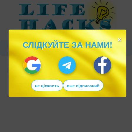
×
СЛІДКУЙТЕ ЗА НАМИ!
не цікавить
вже підписаний