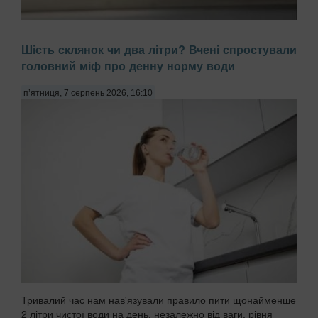
Багато жінок скаржаться на постійне розшарування нігтів,
Шість склянок чи два літри? Вчені спростували
звинувачуючи в цьому брак вітамінів або погану якість
головний міф про денну норму води
гель-лаку. Проте причиною часто є побутова хімія,
передають Патріоти України. Миття посуду чи прибирання
з використанням агресивних мийних за...
п’ятниця, 7 серпень 2026, 16:10
Тривалий час нам нав'язували правило пити щонайменше
2 літри чистої води на день, незалежно від ваги, рівня