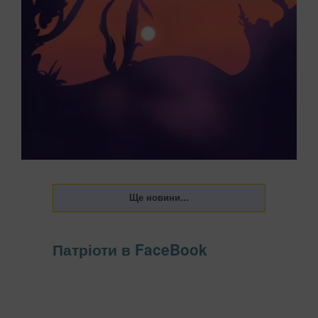
Оптичні ілюзії є чудовим інструментом для швидкого
аналізу того, як наш мозок сприймає навколишній світ та
обробляє інформацію. Перший об'єкт, який ви помічаєте
на малюнку, здатен розкрити глибокі риси характеру, що
безпосередньо впливають на роботу, с...
Патріоти в FaceBook