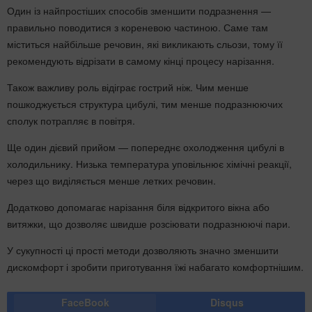
Один із найпростіших способів зменшити подразнення —
правильно поводитися з кореневою частиною. Саме там
міститься найбільше речовин, які викликають сльози, тому її
рекомендують відрізати в самому кінці процесу нарізання.
Також важливу роль відіграє гострий ніж. Чим менше
пошкоджується структура цибулі, тим менше подразнюючих
сполук потрапляє в повітря.
Ще один дієвий прийом — попереднє охолодження цибулі в
холодильнику. Низька температура уповільнює хімічні реакції,
через що виділяється менше летких речовин.
Додатково допомагає нарізання біля відкритого вікна або
витяжки, що дозволяє швидше розсіювати подразнюючі пари.
У сукупності ці прості методи дозволяють значно зменшити
дискомфорт і зробити приготування їжі набагато комфортнішим.
FaceBook
Disqus