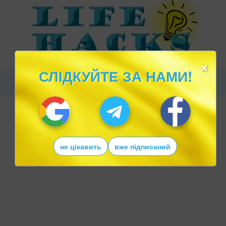
×
СЛІДКУЙТЕ ЗА НАМИ!
не цікавить
вже підписаний