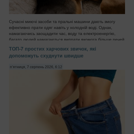
Сучасні миючі засоби та пральні машини дають змогу
ефективно прати одяг навіть у холодній воді. Однак,
намагаючись заощадити час, воду та електроенергію,
багато людей намагаються випрати якомога більше речей
за один цикл. У барабан потрапляють одночасн...
ТОП-7 простих харчових звичок, які
допоможуть схуднути швидше
п’ятниця, 7 серпень 2026, 6:12