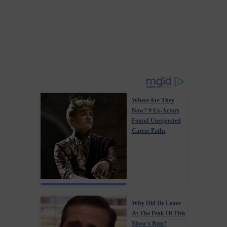
Where Are They
Now? 9 Ex-Actors
Found Unexpected
Career Paths
Why Did He Leave
At The Peak Of This
Show's Run?