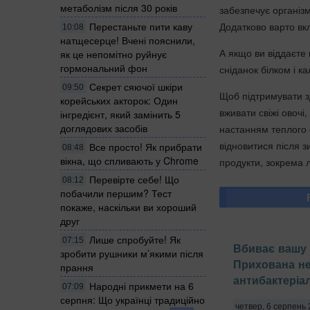
метаболізм після 30 років
забезпечує організ
Додатково варто вкл
Перестаньте пити каву
10:08
натщесерце! Вчені пояснили,
А якщо ви віддаєте
як це непомітно руйнує
гормональний фон
сніданок білком і к
Секрет сяючої шкіри
09:50
Щоб підтримувати з
корейських акторок: Один
вживати свіжі овоч
інгредієнт, який замінить 5
доглядових засобів
настанням теплого с
відновитися після з
Все просто! Як прибрати
08:48
вікна, що спливають у Chrome
продукти, зокрема 
Перевірте себе! Що
08:12
побачили першим? Тест
покаже, наскільки ви хороший
друг
Лише спробуйте! Як
07:15
Вбиває вашу 
зробити рушники м’якими після
Прихована н
прання
антибактеріа
Народні прикмети на 6
07:09
серпня: Що українці традиційно
четвер, 6 серпень 