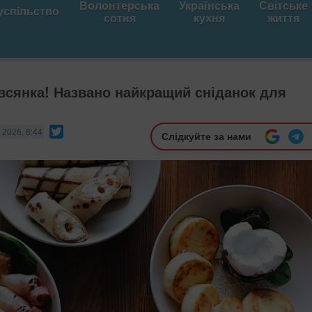
Волонтерська
Українська
Світське
успільство
сотня
кухня
життя
івсянка! Названо найкращий сніданок для
Twitter
 2026, 8:44
Слідкуйте за нами