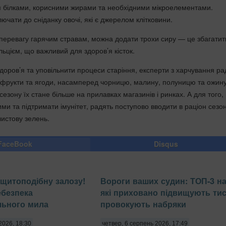
м білками, корисними жирами та необхідними мікроелементами.
ючати до сніданку овочі, які є джерелом клітковини.
 перевагу гарячим стравам, можна додати трохи сиру — це збагатит
альцієм, що важливий для здоров’я кісток.
доров’я та уповільнити процеси старіння, експерти з харчування ра
і, фрукти та ягоди, насамперед чорницю, малину, полуницю та ожину
езону їх стане більше на прилавках магазинів і ринках. А для того,
ими та підтримати імунітет, радять поступово вводити в раціон сезон
листову зелень.
FaceBook
Disqus
щитоподібну залозу!
Вороги ваших судин: ТОП-3 на
ебезпека
які приховано підвищують тис
льного мила
провокують набряки
2026, 18:30
четвер, 6 серпень 2026, 17:49