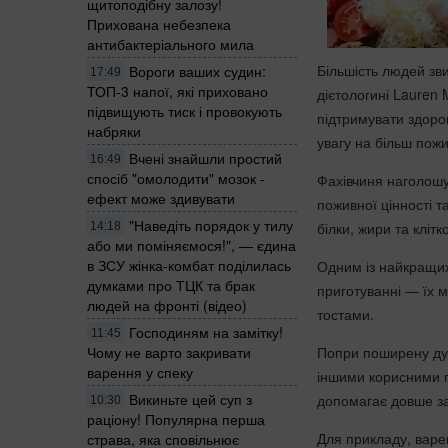
щитоподібну залозу!
Прихована небезпека
антибактеріального мила
Більшість людей зви
Вороги ваших судин:
17:49
ТОП-3 напої, які приховано
дієтологині Lauren
підвищують тиск і провокують
підтримувати здоров
набряки
увагу на більш пож
Вчені знайшли простий
16:49
спосіб "омолодити" мозок -
Фахівчиня наголошує:
ефект може здивувати
поживної цінності т
"Наведіть порядок у тилу
білки, жири та клітк
14:18
або ми поміняємося!", — єдина
в ЗСУ жінка-комбат поділилась
Одним із найкращих 
думками про ТЦК та брак
приготуванні — їх 
людей на фронті (відео)
тостами.
Господиням на замітку!
11:45
Попри поширену думк
Чому не варто закривати
варення у спеку
іншими корисними п
Викиньте цей суп з
допомагає довше за
10:30
раціону! Популярна перша
Для прикладу, варе
страва, яка сповільнює