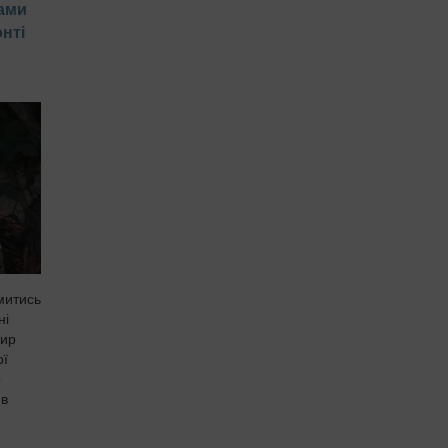
ками
нті
митись
ні
дир
ої
о
 в