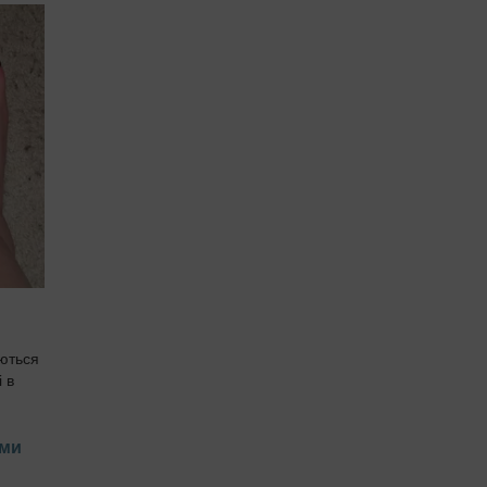
аються
 в
ким
 ми