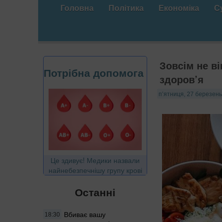
Головна
Політика
Економіка
С
Зовсім не в
Потрібна допомога
здоров’я
п’ятниця, 27 березень
Це здивує! Медики назвали
найнебезпечнішу групу крові
Останні
Вбиває вашу
18:30