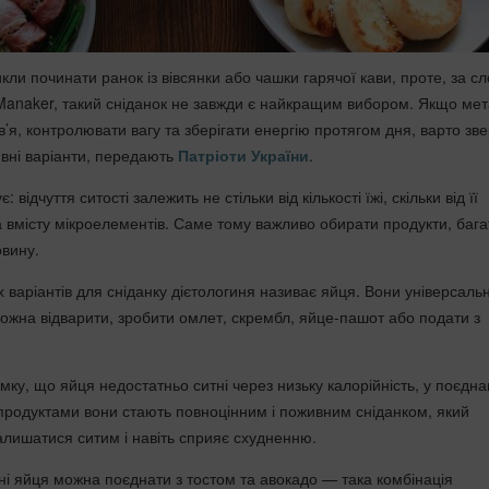
кли починати ранок із вівсянки або чашки гарячої кави, проте, за с
 Manaker, такий сніданок не завжди є найкращим вибором. Якщо ме
’я, контролювати вагу та зберігати енергію протягом дня, варто зв
ивні варіанти, передають
Патріоти України
.
 відчуття ситості залежить не стільки від кількості їжі, скільки від її
а вмісту мікроелементів. Саме тому важливо обирати продукти, бага
овину.
варіантів для сніданку дієтологиня називає яйця. Вони універсальн
можна відварити, зробити омлет, скрембл, яйце-пашот або подати з
у, що яйця недостатньо ситні через низьку калорійність, у поєднан
родуктами вони стають повноцінним і поживним сніданком, який
лишатися ситим і навіть сприяє схудненню.
ні яйця можна поєднати з тостом та авокадо — така комбінація