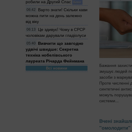
робили на Другий Спас
Блог
Варто знати! Скільки кави
06:42
можна пити на день залежно
від віку
Це здивує! Чому в СРСР
06:13
чоловікам дарували гладіолуси
Вивчити що завгодно
05:40
удвічі швидше: Секретна
техніка нобелівського
лауреата Річарда Фейнмана
Бажання захистит
Всі новини
змушує людей пос
засоби з маркув
Проте численні 
синтетичні антис
можуть порушува
системи...
Вчені знайшл
"омолодити" 