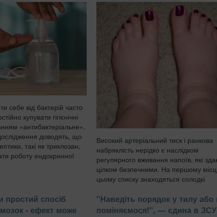
и себе від бактерій часто
тійно купувати гігієнічні
анням «антибактеріальне».
дослідження доводять, що
Високий артеріальний тиск і ранкова
ептики, такі як триклозан,
набряклість нерідко є наслідком
ти роботу ендокринної
регулярного вживання напоїв, які зд
цілком безпечними. На першому місці
цьому списку знаходяться солодкі
пакетовані соки та холодні чаї з висо
и простий спосіб
"Наведіть порядок у тилу або
вмістом фруктозиЮ передають Па...
мозок - ефект може
поміняємося!", — єдина в ЗСУ