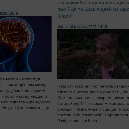
жінка-комбат поділилась дум
про ТЦК та брак людей на фро
2026, 16:49
(відео)
четвер, 6 серпень 2026, 14:18
ома мовами може бути
льнішим старінням мозку.
Патріоти України пропонують ознайо
новку дійшли дослідники,
з інтерв'ю, котре дала журналістці Іри
ли роботу мозку людей із
Сампан, видання Цензор.нет, коман
овної підготовки,передають
батальйону 141 окремої механізован
и. Науковці пояснюють, що
бригади. "Війна — це місце, де ти аб
ростеш, або помираєш". Народилася
Росії, виросла в Києві...