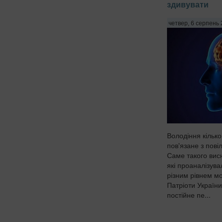
здивувати
четвер, 6 серпень 
Володіння кільк
пов'язане з пові
Саме такого вис
які проаналізува
різним рівнем м
Патріоти Україн
постійне пе...