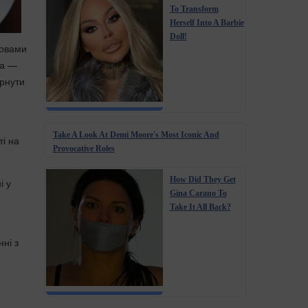
To Transform
Herself Into A Barbie
Doll!
ловами
та —
ернути
Take A Look At Demi Moore's Most Iconic And
ті на
Provocative Roles
How Did They Get
і у
Gina Carano To
Take It All Back?
ні з