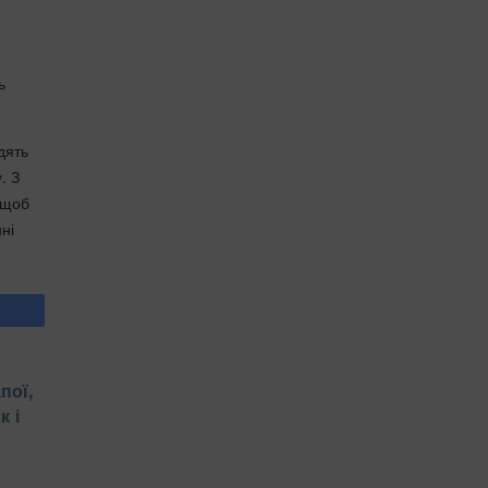
ь
дять
. З
 щоб
ні
пої,
к і