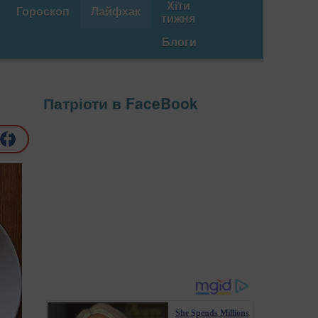
Хіти
Гороскоп
Лайфхак
тижня
Блоги
Патріоти в FaceBook
She Spends Millions