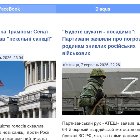
FaceBook
Disqus
 за Трампом: Сенат
"Будете шукати - посадимо":
в "пекельні санкції"
Партизани заявили про погро
родинам зниклих російських
військових
ь 2026, 23:04
п’ятниця, 7 серпень 2026, 22:26
Партизанський рух «АТЕШ» заявив, щ
істю голосів схвалив
64-й окремій гвардійській мотострілец
нові санкції проти Росії,
бригаді ЗС РФ, яка, за їхніми даними,
ти економічний тиск на