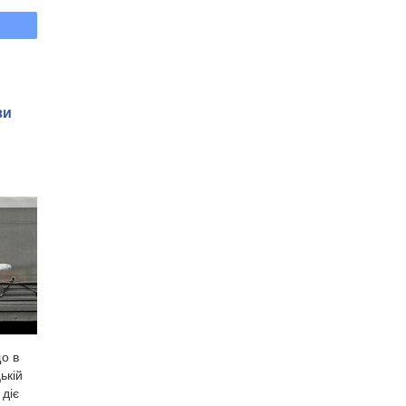
зи
о в
ькій
 діє