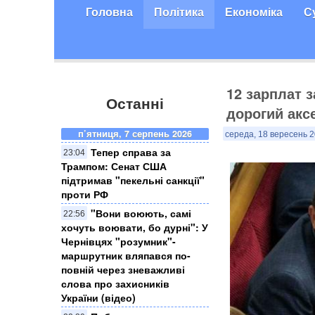
Головна
Політика
Економіка
С
12 зарплат з
Останні
дорогий акс
п’ятниця, 7 серпень 2026
середа, 18 вересень 2
Тепер справа за
23:04
Трампом: Сенат США
підтримав "пекельні санкції"
проти РФ
​"Вони воюють, самі
22:56
хочуть воювати, бо дурні": У
Чернівцях "розумник"-
маршрутник вляпався по-
повній через зневажливі
слова про захисників
України (відео)