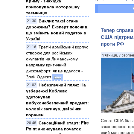
Криму - знахідка
приховувала моторошну
таємницю
Виклик таксі стане
21:30
дорожчим? Експерт пояснив,
Тепер справа
що змінить новий податок в
США підтрима
Україні
проти РФ
Третій армійський корпус
21:16
створює для російських
п’ятниця, 7 серпен
окупантів на Лиманському
напрямку критичний
дискомфорт: як це вдалося -
Злий Одесит
Блог
Небезпечний пляж: На
21:02
узбережжі Коблево
здетонував
вибухонебезпечний предмет:
чоловік загинув, дві жінки
поранені
Сенат США більш
Сенсаційний старт: Fire
20:48
законопроєкт про 
Point анонсувала початок
який має посили