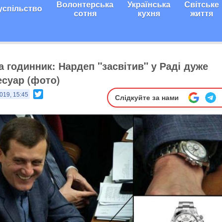
Волонтерська
Українська
Світське
успільство
сотня
кухня
життя
а годинник: Нардеп "засвітив" у Раді дуже
есуар (фото)
Twitter
019, 15:45
Слідкуйте за нами