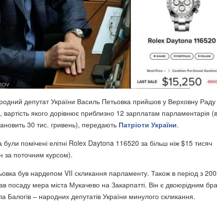
родний депутат України Василь Петьовка прийшов у Верховну Раду
у, вартість якого дорівнює приблизно 12 зарплатам парламентарія (
ановить 30 тис. гривень), передають
Патріоти України
.
ка були помічені елітні Rolex Daytona 116520 за більш ніж $15 тисяч
рн за поточним курсом).
овка був нардепом VII скликання парламенту. Також в період з 200
мав посаду мера міста Мукачево на Закарпатті. Він є двоюрідним бр
вла Балогів – народних депутатів України минулого скликання.
ф