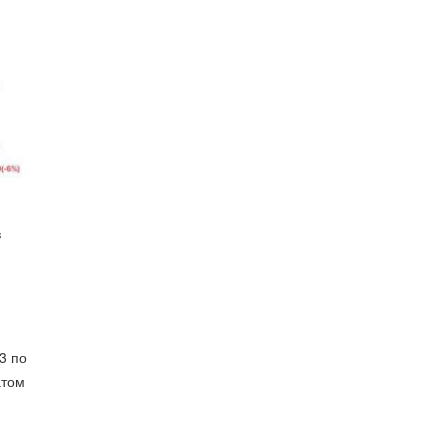
в
3 по
атом