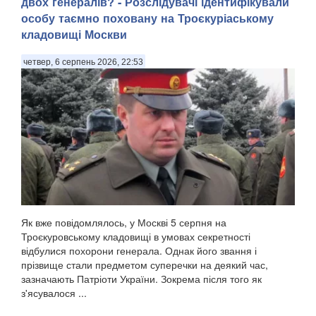
двох генералів? - Розслідувачі ідентифікували
особу таємно поховану на Троєкуріаському
кладовищі Москви
четвер, 6 серпень 2026, 22:53
Як вже повідомлялось, у Москві 5 серпня на
Троєкуровському кладовищі в умовах секретності
відбулися похорони генерала. Однак його звання і
прізвище стали предметом суперечки на деякий час,
зазначають Патріоти України. Зокрема після того як
з'ясувалося ...