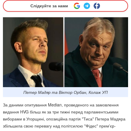
Слідкуйте за нами
Петер Мадяр та Віктор Орбан, Колаж УП
За даними опитування Median, проведеного на замовлення
видання HVG більш як за три тижні перед парламентськими
виборами в Угорщині, опозиційна партія "Тиса" Петера Мадяра
збільшила свою перевагу над політсилою "Фідес" прем'єр-