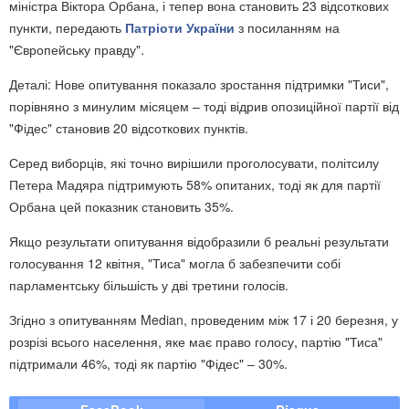
міністра Віктора Орбана, і тепер вона становить 23 відсоткових
пункти, передають
Патріоти України
з посиланням на
"Європейську правду".
Деталі: Нове опитування показало зростання підтримки "Тиси",
порівняно з минулим місяцем – тоді відрив опозиційної партії від
"Фідес" становив 20 відсоткових пунктів.
Серед виборців, які точно вирішили проголосувати, політсилу
Петера Мадяра підтримують 58% опитаних, тоді як для партії
Орбана цей показник становить 35%.
Якщо результати опитування відобразили б реальні результати
голосування 12 квітня, "Тиса" могла б забезпечити собі
парламентську більшість у дві третини голосів.
Згідно з опитуванням Median, проведеним між 17 і 20 березня, у
розрізі всього населення, яке має право голосу, партію "Тиса"
підтримали 46%, тоді як партію "Фідес" – 30%.