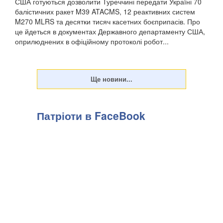
США готуються дозволити Туреччині передати Україні 70
балістичних ракет M39 ATACMS, 12 реактивних систем
M270 MLRS та десятки тисяч касетних боєприпасів. Про
це йдеться в документах Державного департаменту США,
оприлюднених в офіційному протоколі робот...
Патріоти в FaceBook