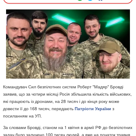
Командувач Сил безпілотних систем Роберт "Мадяр" Бровді
заявив, що за чотири місяці Росія збільшила кількість військових,
які працюють із дронами, на 28 тисяч і до кінця року може
довести її до 168 тисяч, передають
Патріоти України
з
посиланням на УП.
За словами Бровді, станом на 1 квітня в армії РФ до безпілотних
задач було залучено 100 тисяч людей, а вже на початок травня