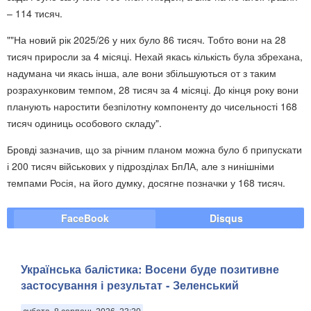
– 114 тисяч.
""На новий рік 2025/26 у них було 86 тисяч. Тобто вони на 28
тисяч приросли за 4 місяці. Нехай якась кількість була збрехана,
надумана чи якась інша, але вони збільшуються от з таким
розрахунковим темпом, 28 тисяч за 4 місяці. До кінця року вони
планують наростити безпілотну компоненту до чисельності 168
тисяч одиниць особового складу".
Бровді зазначив, що за річним планом можна було б припускати
і 200 тисяч військових у підрозділах БпЛА, але з нинішніми
темпами Росія, на його думку, досягне позначки у 168 тисяч.
FaceBook
Disqus
Українська балістика: Восени буде позитивне
застосування і результат - Зеленський