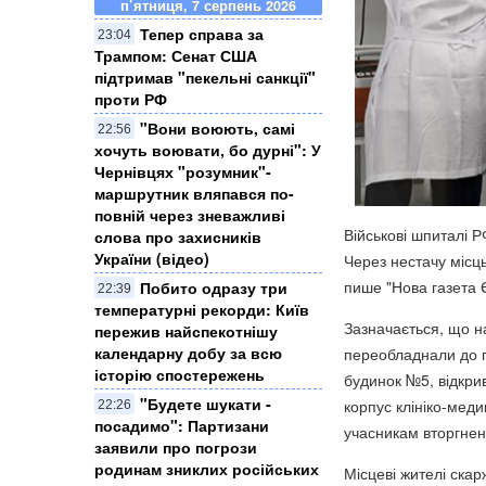
п’ятниця, 7 серпень 2026
Тепер справа за
23:04
Трампом: Сенат США
підтримав "пекельні санкції"
проти РФ
​"Вони воюють, самі
22:56
хочуть воювати, бо дурні": У
Чернівцях "розумник"-
маршрутник вляпався по-
повній через зневажливі
Військові шпиталі 
слова про захисників
України (відео)
Через нестачу місць
пише "Нова газета 
Побито одразу три
22:39
температурні рекорди: Київ
Зазначається, що н
пережив найспекотнішу
календарну добу за всю
переобладнали до по
історію спостережень
будинок №5, відкрив
"Будете шукати -
корпус клініко-меди
22:26
посадимо": Партизани
учасникам вторгнен
заявили про погрози
родинам зниклих російських
Місцеві жителі ска