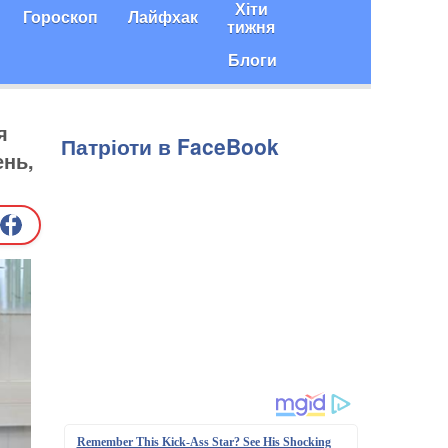
Хіти
Гороскоп
Лайфхак
тижня
Блоги
я
Патріоти в FaceBook
ень,
Remember This Kick-Ass Star? See His Shocking