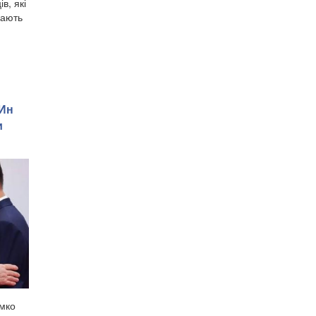
в, які
дають
 Ин
и
імко