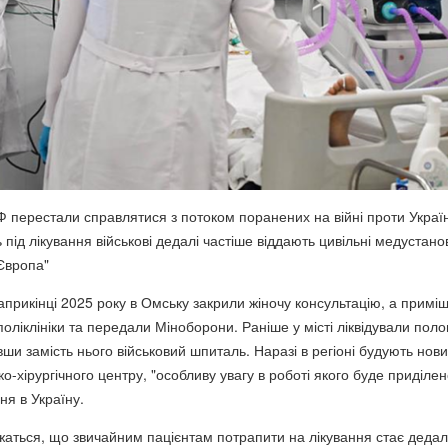
РФ перестали справлятися з потоком поранених на війні проти Украї
 під лікування військові дедалі частіше віддають цивільні медустано
Європа"
априкінці 2025 року в Омську закрили жіночу консультацію, а примі
ліклініки та передали Міноборони. Раніше у місті ліквідували поло
ши замість нього військовий шпиталь. Наразі в регіоні будують нов
ко-хірургічного центру, "особливу увагу в роботі якого буде приділен
ня в Україну.
ржаться, що звичайним пацієнтам потрапити на лікування стає дедал