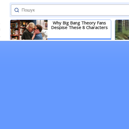
Why Big Bang Theory Fans
Despise These 8 Characters
Детальніше