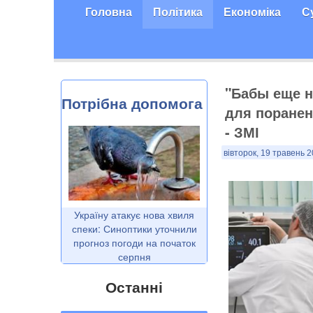
Головна
Політика
Економіка
С
"Бабы еще н
Потрібна допомога
для поранен
- ЗМІ
вівторок, 19 травень 2
Україну атакує нова хвиля
спеки: Синоптики уточнили
прогноз погоди на початок
серпня
Останні