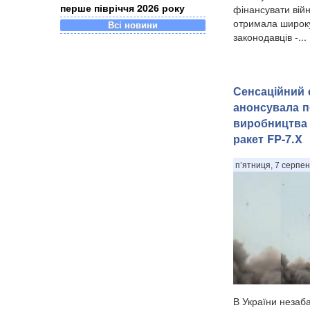
перше півріччя 2026 року
фінансувати війн
отримала широку
Всі новини
законодавців -...
Сенсаційний с
анонсувала п
виробництва 
ракет FP-7.X
п’ятниця, 7 серпен
В України незаб