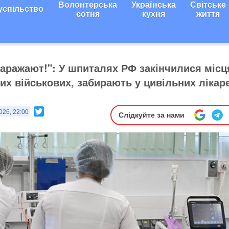
Волонтерська
Українська
Світське
успільство
сотня
кухня
життя
аражают!": У шпиталях РФ закінчилися місц
их військових, забирають у цивільних лікар
Twitter
026, 22:00
Слідкуйте за нами