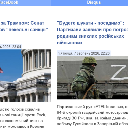
FaceBook
Disqus
 за Трампом: Сенат
"Будете шукати - посадимо":
в "пекельні санкції"
Партизани заявили про погро
родинам зниклих російських
військових
ь 2026, 23:04
п’ятниця, 7 серпень 2026, 22:26
Партизанський рух «АТЕШ» заявив, щ
істю голосів схвалив
64-й окремій гвардійській мотострілец
нові санкції проти Росії,
бригаді ЗС РФ, яка, за їхніми даними,
ти економічний тиск на
поблизу Гуляйполя в Запорізькій облас
ити можливості Кремля