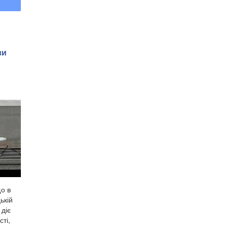
зи
о в
ькій
 діє
ті,