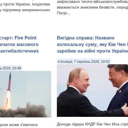
зафіксовано тисячі військовослужбовці
у проти України. Ініціатива
вважаються зниклими безвісти, пере
 підтримку американських
Патрі...
тарт: Fire Point
Вигідна справа: Названо
очаток масового
колосальну суму, яку Кім Чен
антибалістичних
заробив на війні проти Україн
п’ятниця, 7 серпень 2026, 19:52
ь 2026, 20:48
Доходи лідера КНДР Кім Чен Ина стр
аром може з'явитися