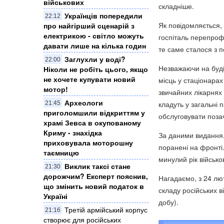
військових
складніше.
Українців попередили
22:12
Як повідомляється, 
про найгірший сценарій з
електрикою - світло можуть
госпіталь перепроф
давати лише на кілька годин
те саме сталося з 
Заглухли у воді?
22:00
Незважаючи на буді
Ніколи не робіть цього, якщо
не хочете купувати новий
місць у стаціонара
мотор!
звичайних лікарнях 
Археологи
кладуть у загальні 
21:45
приголомшили відкриттям у
обслуговувати поза
храмі Зевса в окупованому
Криму - знахідка
За даними видання,
приховувала моторошну
поранені на фронті.
таємницю
минулий рік військ
Виклик таксі стане
21:30
дорожчим? Експерт пояснив,
Нагадаємо, з 24 лют
що змінить новий податок в
складу російських в
Україні
добу).
Третій армійський корпус
21:16
створює для російських