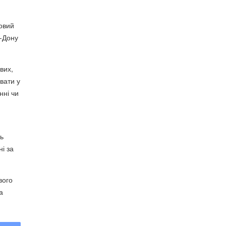
ковий
а-Дону
вих,
вати у
нні чи
ь
ні за
вого
а