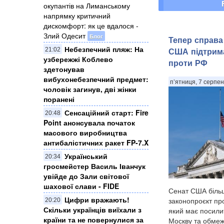
окупантів на Лиманському
напрямку критичний
дискомфорт: як це вдалося -
Злий Одесит
Блог
Тепер справа
Небезпечний пляж: На
США підтрима
21:02
узбережжі Коблево
проти РФ
здетонував
вибухонебезпечний предмет:
п’ятниця, 7 серпен
чоловік загинув, дві жінки
поранені
Сенсаційний старт: Fire
20:48
Point анонсувала початок
масового виробництва
антибалістичних ракет FP-7.X
Український
20:34
гросмейстер Василь Іванчук
увійде до Зали світової
шахової слави - FIDE
Сенат США більш
Цифри вражають!
законопроєкт про 
20:20
Скільки українців виїхали з
який має посили
країни та не повернулися за
Москву та обмеж