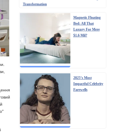
Transformation
Magnetic Floating
Bed: All That
Luxury For Mere
$1.6 Mil?
ни.
ви,
2025’s Most
Impactful Celebrity
щення
Farewells
говий
ий
о"
і