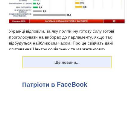
Українці відповіли, за яку політичну готову силу готові
проголосувати на виборах до парламенту, якщо такі
відбудуться найближчим часом. Про це свідчать дані
опитування Центру соціальних та маркетингових
досліджень "СОЦИС", передають Патріоти України. Т...
Патріоти в FaceBook