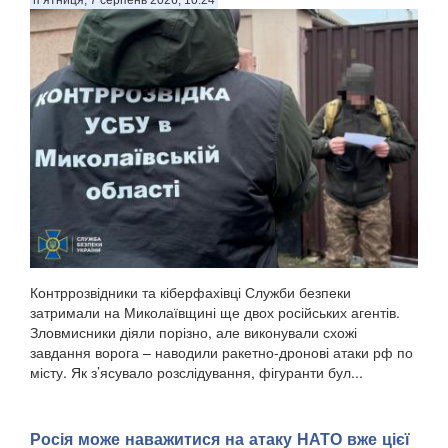
п’ятниця, 7 серпень 2026, 10:24
Контррозвідники та кіберфахівці Служби безпеки
затримали на Миколаївщині ще двох російських агентів.
Зловмисники діяли порізно, але виконували схожі
завдання ворога – наводили ракетно-дронові атаки рф по
місту. Як з’ясувало розслідування, фігуранти бул...
Росія може наважитися на атаку НАТО вже цієї