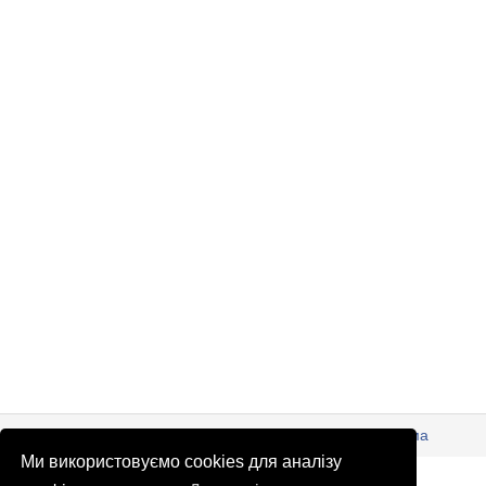
© Патріоти України 2026
Правова інформація
Реклама
Ми використовуємо cookies для аналізу
info
@
patrioty.org.ua