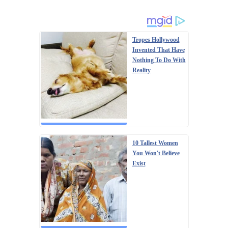
Tropes Hollywood
Invented That Have
Nothing To Do With
Reality
10 Tallest Women
You Won't Believe
Exist