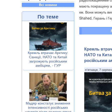
Всі новини
мають покращену аві
км. Вони можуть ви
По теме
Shahed, Герань і Ге
Кремль втрача
Кремль втрачає Арктику:
НАТО та Кита
Санкції, НАТО та Китай
російським ам
загрожують російським
амбіціям, - ГУР
п’ятниця, 7 серпен
Мадяр констатує зниження
інтенсивності російських
штурмів після великих втрат