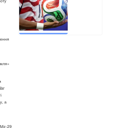
ьоту
ження
емля»
м
War
і
у, а
 Міг-29