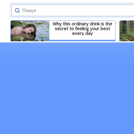
Why this ordinary drink is the
secret to feeling your best
every day
Детальніше