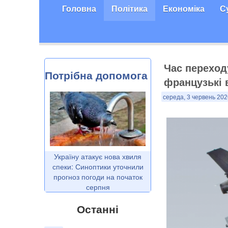
Головна
Політика
Економіка
С
Час переход
Потрібна допомога
французькі 
середа, 3 червень 202
Україну атакує нова хвиля
спеки: Синоптики уточнили
прогноз погоди на початок
серпня
Останні