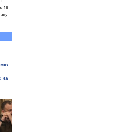
до 18
типу
рмів
з на