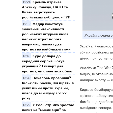
Кремль втрачає
19:24
Арктику: Санкції, НАТО та
Китай загрожують
російським амбіціям, - ГУР
Мадяр констатує
19:10
зниження інтенсивності
російських штурмів після
Україна почала 
великих втрат ворога
наприкінці липня і дав
Україна, ймовірно,
прогноз на найближчі тижні
збиття російських ш
Курс долара до
18:49
цілях, припустив п
середини серпня шокує
українців? Експерт дав
Аналітики The War 
прогноз, чи станеться обвал
видно, як українськ
Почалось прозріння?
18:30
набирає висоту — й
Кількість росіян, які вірять в
успіх війни проти України,
Кидкове бомбардув
впала до мінімуму з 2022
з різкого набору ви
року
бомби, що дає боєп
У Росії стрімко зростає
18:22
висхідного вектора
попит на "мисливців" за