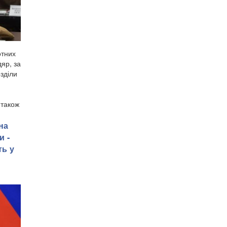
отних
яр, за
озділи
 також
на
и -
ть у