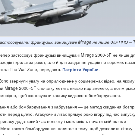
застосовувати французькі винищувачі Mirage не лише для ППО –
 тепер застосовує французькі винищувачі Mirage 2000-5F не лише д
ахедів і крилатих ракет, але й для завдання ударів по ворожих наз
ортал The War Zone, передають
Патріоти України
.
Zone звернули увагу на оприлюднене у соцмережах відео, на якому
ий Mirage 2000−5F спочатку летить низько над змелею, а потім різко
мовірно, щоб застосувати тактику кидкового бомбардування.
ання або бомбардування з кабрування — це метод скидання боєпр
соти перед ціллю. Атакуючий літак прямує різко вгору під час випуск
рипасу додатковий час польоту і можливість почати свій шлях з
. Мета такого бомбардування полягає в тому, щоб дозволити літаку