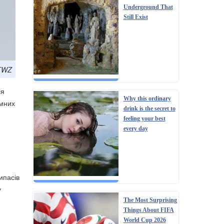
Underground That
Still Exist
 TWZ
ля
Why this ordinary
емних
drink is the secret to
feeling your best
every day
ипасів
у
The Most Surprising
Things About FIFA
World Cup 2026