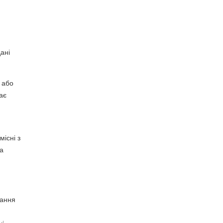
ані
 або
ає
місні з
а
чання
чі