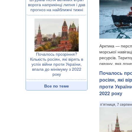
ворога наприкінці липня і дав
прогноз на найближчі тижні
Арктика — персп
морської навігац
Почалось прозріння?
ресурсів. Терито
Кількість росіян, які вірять в
океану, яка дон
успіх війни проти України,
впала до мінімуму з 2022
товстими шарам
Почалось про
року
важкодоступною 
росіян, які ві
прогнозами клім
Все по теме
проти України
2022 року
п’ятниця, 7 серпен