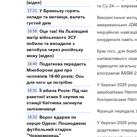
(відео)
та Су-24 — зокрема
​У Брянську горять
17:21
склади та митниця, валить
Використання мето
густий дим
американських JDA
Оце так! На Львівщині
інерційною навігац
16:58
матір військового ЗСУ
координати навіть 
побили та висадили з
автобуса через російську
Крім того, для бом
мову (відео)
напівактивного лаз
Податкова передасть
16:40
підвищити загальну 
Міноборони дані про
кілограмові AASM-
чоловіків 18-60 років: Ось
для чого це потрібно
У березні 2025 року
Її вбила Росія: Під час
16:31
авіабомбами Hamme
ракетної атаки 5 серпня на
боєприпасами Ham
станції Квітнева загинула
залізничниця
Франція передала У
Ворог вдарив по
16:22
У березні 2026 року
серцю Одеси: Пошкоджено
футбольний стадіон
додаткових покращ
"Чорноморець"
радіолокаційними с