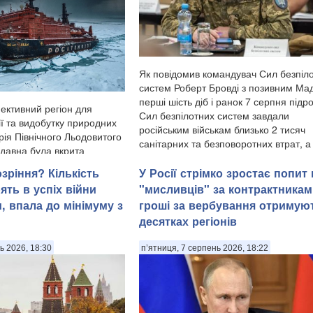
Як повідомив командувач Сил безпіл
систем Роберт Бровді з позивним Мад
перші шість діб і ранок 7 серпня підр
ективний регіон для
Сил безпілотних систем завдали
ії та видобутку природних
російським військам близько 2 тисяч
рія Північного Льодовитого
санітарних та безповоротних втрат, а
едавна була вкрита
уразили понад 11...
и криги й залишалася
зріння? Кількість
У Росії стрімко зростає попит 
для судноплавства, за
рять в успіх війни
"мисливців" за контрактникам
атичних мод...
, впала до мінімуму з
гроші за вербування отримую
десятках регіонів
ь 2026, 18:30
п’ятниця, 7 серпень 2026, 18:22