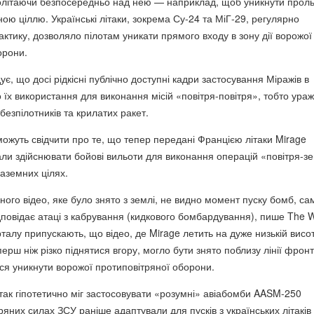
ролітаючи безпосередньо над нею — наприклад, щоб уникнути прол
ю ціллю. Українські літаки, зокрема Су-24 та МіГ-29, регулярно
актику, дозволяло пілотам уникати прямого входу в зону дії ворожої
орони.
є, що досі рідкісні публічно доступні кадри застосування Міражів в
о їх використання для виконання місій «повітря-повітря», тобто ура
безпілотників та крилатих ракет.
можуть свідчити про те, що тепер передані Францією літаки Mirage
ли здійснювати бойові вильоти для виконання операцій «повітря-з
наземних цілях.
ого відео, яке було знято з землі, не видно момент пуску бомб, са
дповідає атаці з кабрування (кидкового бомбардування), пише The 
талу припускають, що відео, де Mirage летить на дуже низькій висот
перш ніж різко піднятися вгору, могло бути знято поблизу лінії фронт
я уникнути ворожої протиповітряної оборони.
ітак гіпотетично міг застосовувати «розумні» авіабомби AASM-250
ряних силах ЗСУ раніше адаптували для пусків з українських літаків