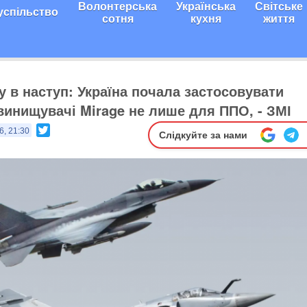
Волонтерська
Українська
Світське
успільство
сотня
кухня
життя
у в наступ: Україна почала застосовувати
винищувачі Mirage не лише для ППО, - ЗМІ
Twitter
6, 21:30
Слідкуйте за нами