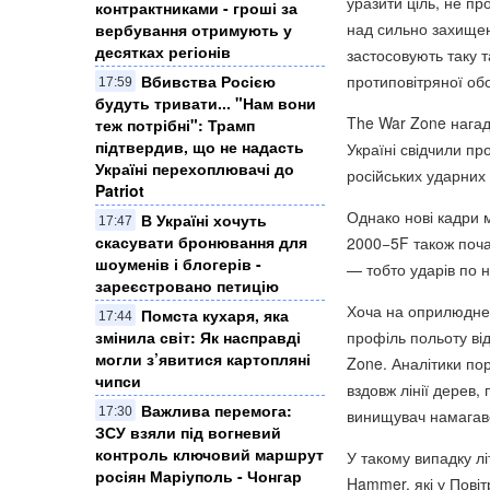
уразити ціль, не п
контрактниками - гроші за
над сильно захищено
вербування отримують у
десятках регіонів
застосовують таку т
протиповітряної об
Вбивства Росією
17:59
будуть тривати... "Нам вони
The War Zone нагаду
теж потрібні": Трамп
підтвердив, що не надасть
Україні свідчили пр
Україні перехоплювачі до
російських ударних 
Patriot
Однако нові кадри 
В Україні хочуть
17:47
скасувати бронювання для
2000−5F також поча
шоуменів і блогерів -
— тобто ударів по 
зареєстровано петицію
Хоча на оприлюднен
Помста кухаря, яка
17:44
профіль польоту ві
змінила світ: Як насправді
могли з’явитися картопляні
Zone. Аналітики пор
чипси
вздовж лінії дерев, 
Важлива перемога:
17:30
винищувач намагавс
ЗСУ взяли під вогневий
контроль ключовий маршрут
У такому випадку л
росіян Маріуполь - Чонгар
Hammer, які у Повіт