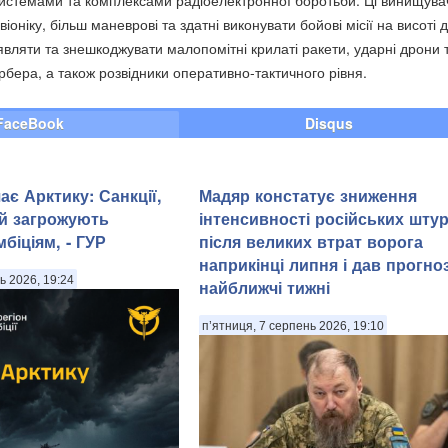
оніку, більш маневрові та здатні виконувати бойові місії на висоті 
являти та знешкоджувати малопомітні крилаті ракети, ударні дрони 
рбера, а також розвідники оперативно-тактичного рівня.
FaceBook
Disqus
є Арктику: Санкції,
Мадяр констатує зниження
й загрожують
інтенсивності російських шту
біціям, - ГУР
після великих втрат ворога
наприкінці липня і дав прогно
ь 2026, 19:24
найближчі тижні
п’ятниця, 7 серпень 2026, 19:10