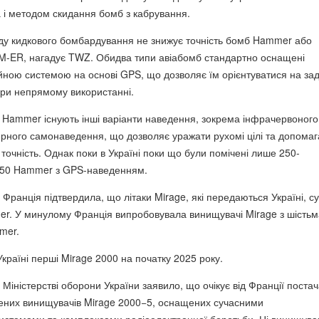
 і методом скидання бомб з кабрування.
ду кидкового бомбардування не знижує точність бомб Hammer або
M-ER, нагадує TWZ. Обидва типи авіабомб стандартно оснащені
ійною системою на основі GPS, що дозволяє їм орієнтуватися на зад
при непрямому використанні.
б Hammer існують інші варіанти наведення, зокрема інфрачервоного
ерного самонаведення, що дозволяє уражати рухомі цілі та допомаг
точність. Однак поки в Україні поки що були помічені лише 250-
250 Hammer з GPS-наведенням.
 Франція підтвердила, що літаки Mirage, які передаються Україні, су
r. У минулому Франція випробовувала винищувачі Mirage з шістьм
mer.
країні перші Mirage 2000 на початку 2025 року.
 Міністерстві оборони України заявило, що очікує від Франції поста
ених винищувачів Mirage 2000−5, оснащених сучасними
истемами та комплексами радіоелектронної боротьби. Ці винищува