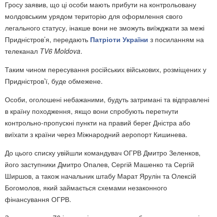
Гросу заявив, що ці особи мають прибути на контрольовану
молдовським урядом територію для оформлення свого
легального статусу, інакше вони не зможуть виїжджати за межі
Придністров’я, передають
Патріоти України
з посиланням на
телеканал
TV6 Moldova
.
Таким чином пересування російських військових, розміщених у
Придністров’ї, буде обмежене.
Особи, оголошені небажаними, будуть затримані та відправлені
в країну походження, якщо вони спробують перетнути
контрольно-пропускні пункти на правий берег Дністра або
виїхати з країни через Міжнародний аеропорт Кишинева.
До цього списку увійшли командувач ОГРВ Дмитро Зеленков,
його заступники Дмитро Опалев, Сергій Машенко та Сергій
Ширшов, а також начальник штабу Марат Ярулін та Олексій
Богомолов, який займається схемами незаконного
фінансування ОГРВ.