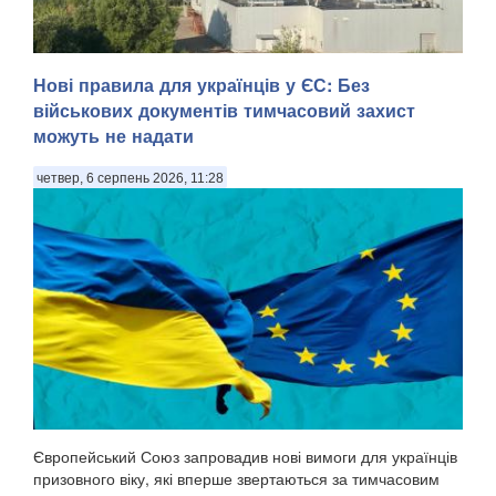
Нові правила для українців у ЄС: Без
військових документів тимчасовий захист
можуть не надати
четвер, 6 серпень 2026, 11:28
У Ярославлі дрони атакували один з найбільших
нафтопереробних заводів росії. Місцева влада заявила
про «наймасовішу атаку» безпілотників на область. Про
атаку повідомив губернатор Ярославської області
Михайло Євраєв, передають Патріоти України. . За с...
Європейський Союз запровадив нові вимоги для українців
призовного віку, які вперше звертаються за тимчасовим