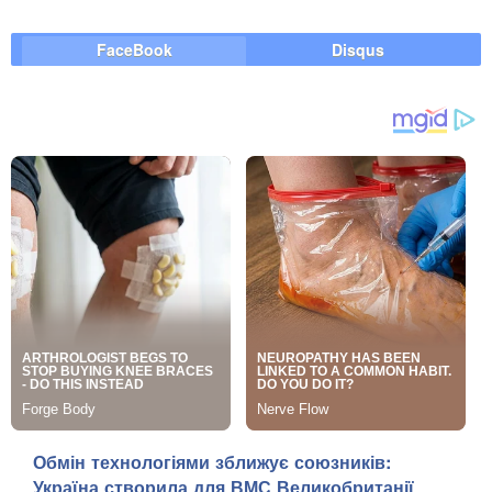
FaceBook
Disqus
Обмін технологіями зближує союзників:
Україна створила для ВМС Великобританії