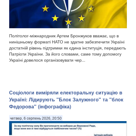
Політолог-міжнародник Артем Бронжуков вважає, що в
нинішньому форматі НАТО не здатне забезпечити Україні
достатній рівень підтримки як єдина інституція, передають
Патріоти України. За його словами, саме тому допомогу
Україні довелося організовувати чер...
Соціологи виміряли електоральну ситуацію в
Україні: ​Лідирують "Блок Залужного" та "блок
Федорова" (інфографіка)
четвер, 6 серпень 2026, 20:50