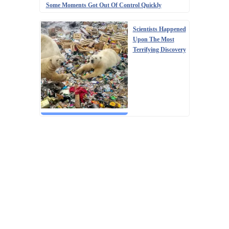
Some Moments Got Out Of Control Quickly
Scientists Happened
Upon The Most
Terrifying Discovery