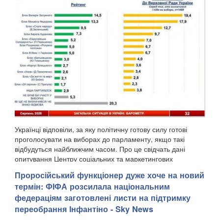
Українці відповіли, за яку політичну готову силу готові
проголосувати на виборах до парламенту, якщо такі
відбудуться найближчим часом. Про це свідчать дані
опитування Центру соціальних та маркетингових
досліджень "СОЦИС", передають Патріоти України. Т...
Проросійський функціонер дуже хоче на новий
термін: ФІФА розсилала національним
федераціям заготовлені листи на підтримку
переобрання Інфантіно - Sky News