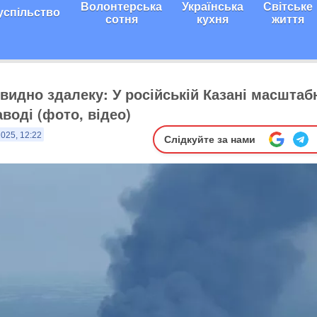
Волонтерська
Українська
Світське
успільство
сотня
кухня
життя
видно здалеку: У російській Казані масштаб
воді (фото, відео)
2025, 12:22
Слідкуйте за нами