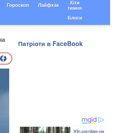
Хіти
Гороскоп
Лайфхак
тижня
Блоги
на
Патріоти в FaceBook
Why everything you