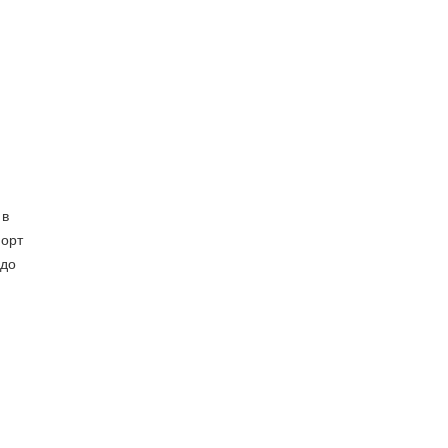
 в
порт
 до