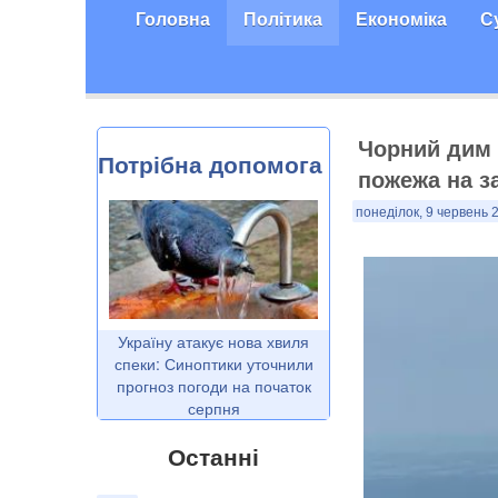
Головна
Політика
Економіка
С
Чорний дим 
Потрібна допомога
пожежа на за
понеділок, 9 червень 
Україну атакує нова хвиля
спеки: Синоптики уточнили
прогноз погоди на початок
серпня
Останні