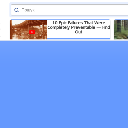
10 Epic Failures That Were
Completely Preventable — Find
Out
Детальніше