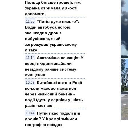
Польщі більше грошей, ніж
Україна отримала у якості
допомоги,
"Летів дуже низько":
11:30
Водій автобуса ногою
знешкодив дрон з
вибухівкою, який
загрожував українському
літаку
Анатомічна сенсація: У
11:14
серці людини знайшли
невідому раніше систему
очищення.
Китайські авто в Росії
10:58
почали масово ламатися
через неякісний бензин -
водії їдуть у сервіси у шість
разів частіше
Путін тікає подалі від
10:44
дронів? У Кремлі змінили
географію поїздок