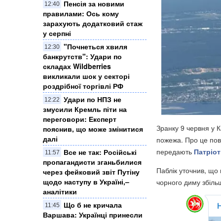
Пенсія за новими
12:40
правилами: Ось кому
зарахують додатковий стаж
у серпні
"Почнеться хвиля
12:30
банкрутств": Удари по
складах Wildberries
викликали шок у секторі
роздрібної торгівлі РФ
Удари по НПЗ не
12:22
змусили Кремль піти на
переговори: Експерт
Зранку 9 червня у 
пояснив, що може змінитися
далі
пожежа. Про це пов
передають
Патріот
Все не так: Російські
11:57
пропагандисти зганьбилися
Паблік уточнив, що
через фейковий звіт Путіну
щодо наступу в Україні,–
чорного диму збільш
аналітики
Що б не кричала
11:45
Варшава: Українці принесли