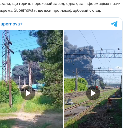
ускали, що горить пороховий завод, однак, за інформацією низки
зокрема Supernova+, ідеться про лакофарбовий склад.