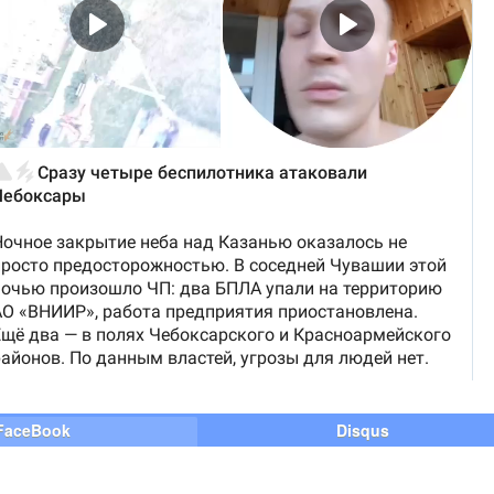
FaceBook
Disqus