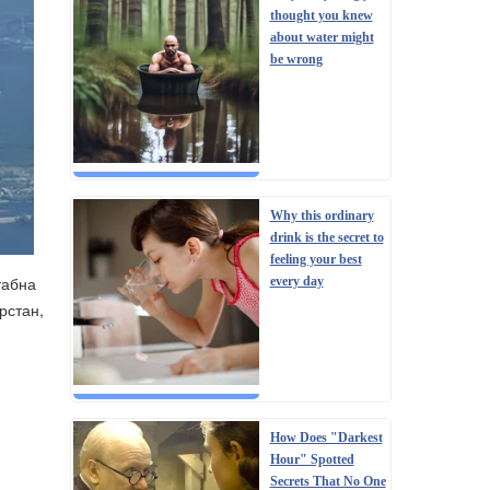
thought you knew
about water might
be wrong
Why this ordinary
drink is the secret to
feeling your best
табна
every day
рстан,
How Does "Darkest
Hour" Spotted
Secrets That No One