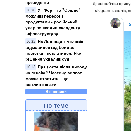
президента
Деякі пабліки прип
У "Форі" та "Сільпо"
Telegram-каналів, 
10:30
можливі перебої з
продуктами - російський
удар пошкодив складську
інфраструктуру
На Львівщині чоловік
10:22
відмовився від бойової
повістки і поплатився: Яке
рішення ухвалив суд
Працюєте після виходу
10:13
на пенсію? Частину виплат
можна втратити - що
важливо знати
Всі новини
По теме