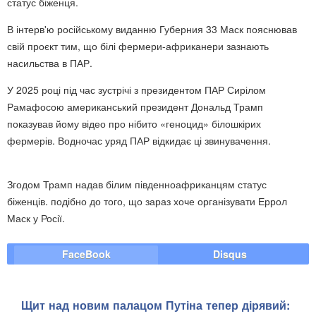
статус біженця.
В інтерв'ю російському виданню Губерния 33 Маск пояснював
свій проєкт тим, що білі фермери-африканери зазнають
насильства в ПАР.
У 2025 році під час зустрічі з президентом ПАР Сирілом
Рамафосою американський президент Дональд Трамп
показував йому відео про нібито «геноцид» білошкірих
фермерів. Водночас уряд ПАР відкидає ці звинувачення.
Згодом Трамп надав білим південноафриканцям статус
біженців. подібно до того, що зараз хоче організувати Еррол
Маск у Росії.
FaceBook
Disqus
Щит над новим палацом Путіна тепер дірявий: