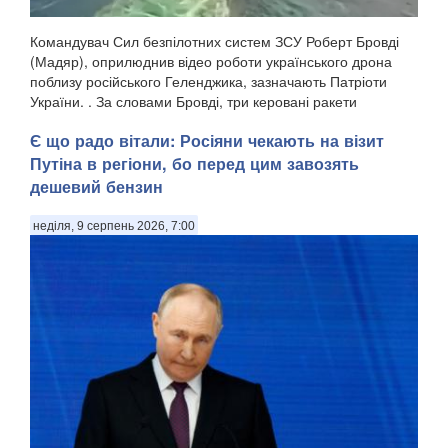
Командувач Сил безпілотних систем ЗСУ Роберт Бровді
(Мадяр), оприлюднив відео роботи українського дрона
поблизу російського Геленджика, зазначають Патріоти
України. . За словами Бровді, три керовані ракети
російського зенітного ракетно-гарматного комп...
Є що радо вітали: Росіяни чекають на візит
Путіна в регіони, бо перед цим завозять
дешевий бензин
неділя, 9 серпень 2026, 7:00