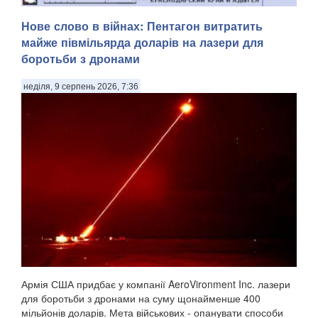
Уражена станція глушила супутниковий зв'язок Starlink .
Нове слово в війнах: Пентагон витратить
Сили оборони України знищили чергову російську систему
майже півмільярда доларів на лазери для
радіоелектронної боротьби «Волна Купол Гарант», яка
боротьби з дронами
глушила супутниковий зв'язок Starlink, – цього разу в
Геленджику Краснодарського краю. П...
неділя, 9 серпень 2026, 7:36
Армія США придбає у компанії AeroVironment Inc. лазери
для боротьби з дронами на суму щонайменше 400
мільйонів доларів. Мета військових - опанувати способи