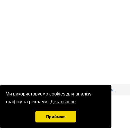
© Патріоти України 2026
Правова інформація
Реклама
Ми використовуємо cookies для аналізу
info
@
patrioty.org.ua
трафіку та реклами.
Детальніше
Приймаю