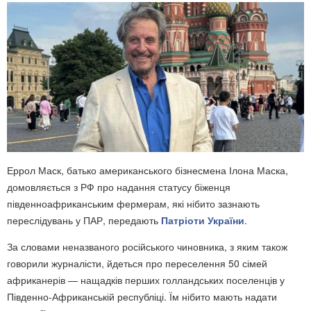
Еррол Маск, батько американського бізнесмена Ілона Маска,
домовляється з РФ про надання статусу біженця
південноафриканським фермерам, які нібито зазнають
переслідувань у ПАР, передають
Патріоти України
.
За словами неназваного російського чиновника, з яким також
говорили журналісти, йдеться про переселення 50 сімей
африканерів — нащадків перших голландських поселенців у
Південно-Африканській республіці. Їм нібито мають надати