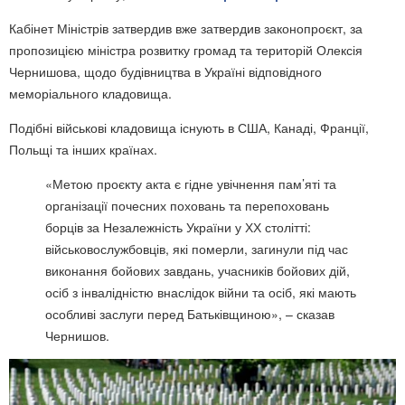
Кабінет Міністрів затвердив вже затвердив законопроєкт, за
пропозицією міністра розвитку громад та територій Олексія
Чернишова, щодо будівництва в Україні відповідного
меморіального кладовища.
Подібні військові кладовища існують в США, Канаді, Франції,
Польщі та інших країнах.
«Метою проєкту акта є гідне увічнення пам’яті та
організації почесних поховань та перепоховань
борців за Незалежність України у ХХ столітті:
військовослужбовців, які померли, загинули під час
виконання бойових завдань, учасників бойових дій,
осіб з інвалідністю внаслідок війни та осіб, які мають
особливі заслуги перед Батьківщиною», – сказав
Чернишов.