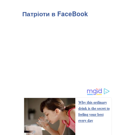
потенціалу російського агресора підрозділи Сил оборони
України уразили нафтопереробний завод “Танеко”
Патріоти в FaceBook
(Нижньокамськ, Республіка Татарстан, рф), передають
Патріоти України з посиланням на Генштаб З...
Why this ordinary
drink is the secret to
feeling your best
every day