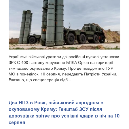
видання книги «FACE the Challenge», яку він створив у
співавторстві з Тетяною Кіль, зазначають Патріоти України.
. «Я дуже радий, що «FACE the...
Українські військові уразили дві російські пускові установки
ЗРК С-400 і антену керування БПЛА Оріон на території
тимчасово окупованого Криму. Про це повідомило ГУР
МО в понеділок, 10 серпня, передають Патріоти України. .
Вказано, що спецоперація відб...
Два НПЗ в Росії, військовий аеродром в
окупованому Криму: Генштаб ЗСУ після
дррозвідки звітує про успішні удари в ніч на 10
серпня