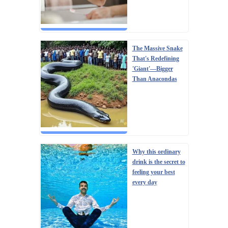
The Massive Snake
That's Redefining
'Giant'—Bigger
Than Anacondas
Why this ordinary
drink is the secret to
feeling your best
every day