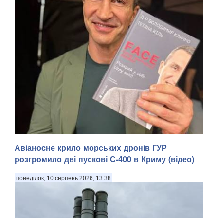
Авіаносне крило морських дронів ГУР
розгромило дві пускові С-400 в Криму (відео)
понеділок, 10 серпень 2026, 13:38
Колишній чемпіон світу у надважкій вазі Володимир Кличко
представив у Львові перші примірники україномовного