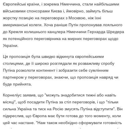
Європейські країни, і зокрема Німеччина, стали найбільшими
військовими спонсорами Києва і, ймовірно, займуть більш
жорстку позицію на переговорах з Москвою, ніж їхні
американські колеги. Хоча раніше Путін пропонував лояльного
до Кремля колишнього канцлера Німеччини Герхарда Шредера
як потенційного переговірника на мирних переговорах щодо
України.
Ця пропозиція була швидко відкинута європейськими
столицями, де її широко розглядали як розважливу спробу
Путіна розколоти континент і зобразити себе сумлінним
партнером у переговорах, знаючи, що пропозиція навряд чи
буде прийнята.
Корнеліус заявив, що "можуть знадобитися тижні або навіть
місяці", щоб посадити Путіна за стіл переговорів, і що "тільки
сильна Україна та тиск на Росію змусять Путіна відступити". Він
підкреслив, що Європа має бути готова до того моменту, коли
цей час настане. "Нам також необхідно сформувати готовність