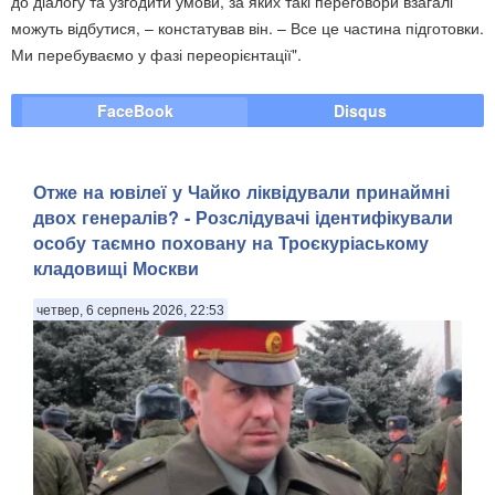
до діалогу та узгодити умови, за яких такі переговори взагалі
можуть відбутися, – констатував він. – Все це частина підготовки.
Ми перебуваємо у фазі переорієнтації".
FaceBook
Disqus
Отже на ювілеї у Чайко ліквідували принаймні
двох генералів? - Розслідувачі ідентифікували
особу таємно поховану на Троєкуріаському
кладовищі Москви
четвер, 6 серпень 2026, 22:53