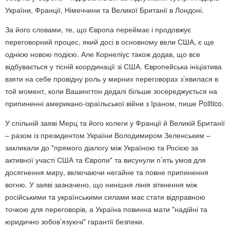
України, Франції, Німеччини та Великої Британії в Лондоні.
За його словами, те, що Європа переймає і продовжує
переговорний процес, який досі в основному вели США, є ще
однією новою подією. Але Корнеліус також додав, що все
відбувається у тісній координації зі США. Європейська ініціатива
взяти на себе провідну роль у мирних переговорах з’явилася в
той момент, коли Вашингтон дедалі більше зосереджується на
припиненні американо-ізраїльської війни з Іраном, пише Politico.
У спільній заяві Мерц та його колеги у Франції й Великій Британії
– разом із президентом України Володимиром Зеленським –
закликали до "прямого діалогу між Україною та Росією за
активної участі США та Європи" та висунули п’ять умов для
досягнення миру, включаючи негайне та повне припинення
вогню. У заяві зазначено, що нинішня лінія зіткнення між
російськими та українськими силами має стати відправною
точкою для переговорів, а Україна повинна мати "надійні та
юридично зобов’язуючі" гарантії безпеки.