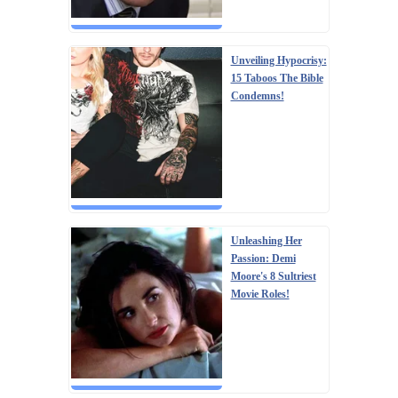
Unveiling Hypocrisy:
15 Taboos The Bible
Condemns!
Unleashing Her
Passion: Demi
Moore's 8 Sultriest
Movie Roles!