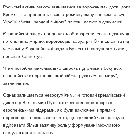
Російські активи мають залишатися замороженими доти, доки
Кремль "не припинить свою агресивну війну і не компенсує
Україні збитки, завдані війною", також йдеться в документі.
Європейські лідери продовжать обговорення свого підходу до
потенційних мирних переговорів на зустрічі G7 в Евіані та під
час саміту Європейської ради в Брюсселі наступного тижня,
пояснив Корнеліус.
"Нам потрібна максимально широка підтримка з боку всіх
європейських партнерів, щоб дійсно рухатися до миру", –
зазначив він.
Однак залишається незрозумілим, чи готовий кремлівський
диктатор Володимир Путін сісти за стіл переговорів з
європейськими лідерами, які були виключені з прямих
переговорів, незважаючи на те, що тривалий час прагнули
відігравати більш важливу роль у формуванні можливого
врегулювання конфлікту.