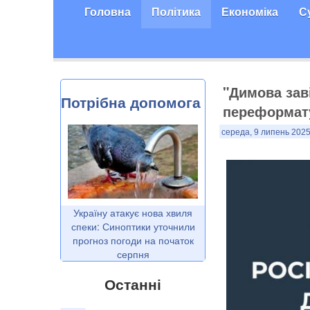
Головна
Політика
Економіка
С
"Димова зав
Потрібна допомога
переформату
середа, 9 липень 2025
Україну атакує нова хвиля
спеки: Синоптики уточнили
прогноз погоди на початок
серпня
Останні