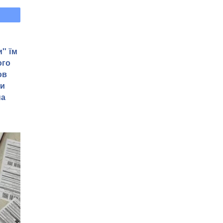
и" їм
ого
ов
ти
на