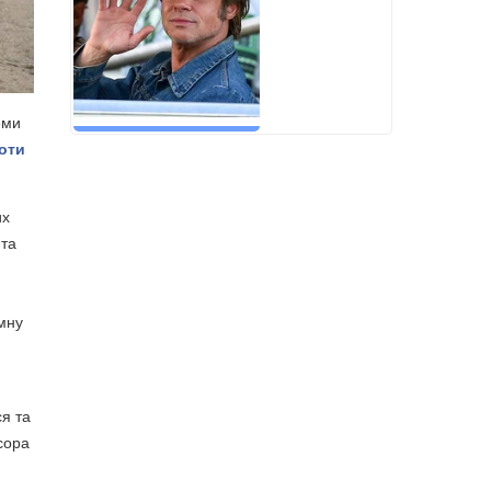
еми
оти
их
 та
емну
ся та
сора