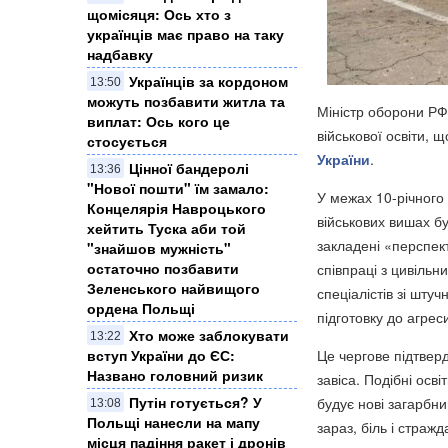
щомісяця: Ось хто з
українців має право на таку
надбавку
Українців за кордоном
13:50
можуть позбавити житла та
Міністр оборони РФ
виплат: Ось кого це
військової освіти, 
стосується
України
.
Цінної бандеролі
13:36
"Нової пошти" їм замало:
У межах 10-річного
Концелярія Навроцького
військових вишах бу
хейтить Туска аби той
закладені «перспек
"знайшов мужність"
остаточно позбавити
співпраці з цивільн
Зеленського найвищого
спеціалістів зі шту
ордена Польщі
підготовку до агрес
Хто може заблокувати
13:22
Це чергове підтвер
вступ України до ЄС:
Названо головний ризик
завіса. Подібні осв
Путін готується? У
будує нові загарбни
13:08
Польщі нанесли на мапу
зараз, біль і страж
місця падіння ракет і дронів