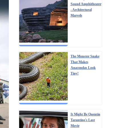
Sound Amphitheater
- Architectural
Marvels
The Monster Snake
That Makes
Anacondas Look
Tiny!
It Might Be Quentin
Tarantino's Last
Movie