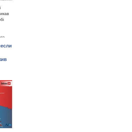
і
ликав
бі
ого
несли
жив