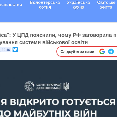
Волонтерська
Українська
Світське
успільство
сотня
кухня
життя
іса": У ЦПД пояснили, чому РФ заговорила 
вання системи військової освіти
Twitter
, 12:46
Слідкуйте за нами