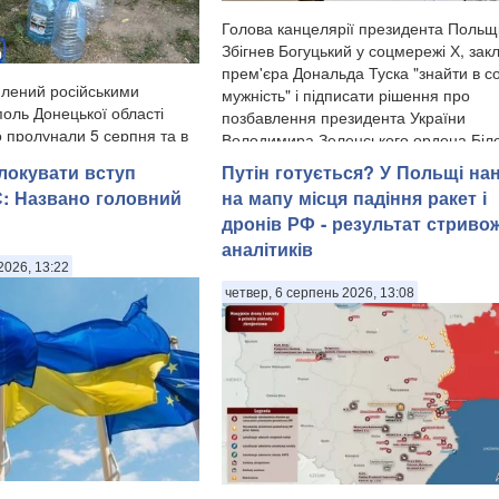
Голова канцелярії президента Польщ
Збігнев Богуцький у соцмережі Х, зак
прем'єра Дональда Туска "знайти в со
лений російськими
мужність" і підписати рішення про
поль Донецької області
позбавлення президента України
о пролунали 5 серпня та в
Володимира Зеленського ордена Біл
 залишився без світла й
орла, котрий президент України вж...
локувати вступ
Путін готується? У Польщі на
 Патріоти України з
С: Названо головний
на мапу місця падіння ракет і
егітимну Маріупольську
дронів РФ - результат стриво
 тимчасо...
аналітиків
2026, 13:22
четвер, 6 серпень 2026, 13:08