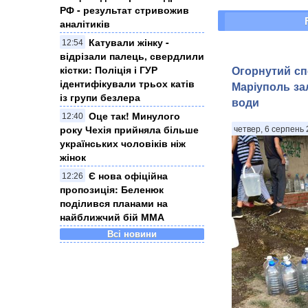
РФ - результат стривожив
аналітиків
Катували жінку -
12:54
відрізали палець, свердлили
кістки: Поліція і ГУР
Огорнутий с
ідентифікували трьох катів
Маріуполь за
із групи безлера
води
Оце так! Минулого
12:40
року Чехія прийняла більше
четвер, 6 серпень 
українських чоловіків ніж
жінок
Є нова офіційна
12:26
пропозиція: Беленюк
поділився планами на
найближчий бій ММА
Всі новини