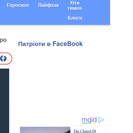
Хіти
Гороскоп
Лайфхак
тижня
Блоги
про
Патріоти в FaceBook
The Chapel Of