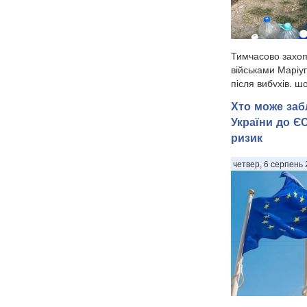
Тимчасово захоп
військами Маріу
після вибухів, щ
ніч на 6 серпня,
Хто може заб
води, передають
України до Є
посиланням на л
ризик
міську раду. . "У
четвер, 6 серпень 