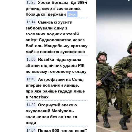
Уроки Богдана. До 369-ї
15:28
річниці смерті засновника
Козацької держави
Блог
Єменські хусити
15:14
заблокували одну з
головних водних артерій
світу: Судноплавство через
Баб-ель-Мандебську протоку
майже повністю зупинилося
Rozetka підрахувала
15:00
збитки від нічних ударів РФ
по своєму головному складу
Астрофізики на Сонці
14:46
вперше побачили явище,
про яке раніше гадади лише
в гепотізах
Огорнутий спекою
14:32
окупований Маріуполь
залишився без світла та
води
Понад 900 грн до пенсії
14:04