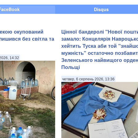
FaceBook
Disqus
пекою окупований
Цінної бандеролі "Нової пошт
лишився без світла та
замало: Концелярія Навроцьк
хейтить Туска аби той "знайш
мужність" остаточно позбави
2026, 14:32
Зеленського найвищого орде
Польщі
четвер, 6 серпень 2026, 13:36