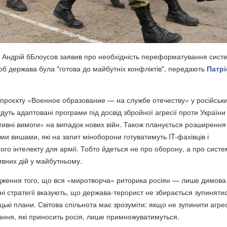
 Андрій бБлоусов заявив про необхідність переформатування сист
щоб держава була "готова до майбутніх конфліктів", передають
Патрі
 проєкту «Военное образование — на службе отечеству» у російськ
дуть адаптовані програми під досвід збройної агресії проти України
тивні вимоги» на випадок нових війн. Також планується розширення
ими вишами, які на запит міноборони готуватимуть IT-фахівців і
чного інтелекту для армії. Тобто йдеться не про оборону, а про сист
ивних дій у майбутньому.
дження того, що вся «миротворча» риторика росіян — лише димова
ітні стратегії вказують, що держава-терорист не збирається зупиняти
цькі плани. Світова спільнота має зрозуміти: якщо не зупинити агре
дання, які приносить росія, лише примножуватимуться.