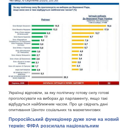
четвер, 6 серпень 2026, 20:50
Українці відповіли, за яку політичну готову силу готові
проголосувати на виборах до парламенту, якщо такі
відбудуться найближчим часом. Про це свідчать дані
опитування Центру соціальних та маркетингових
досліджень "СОЦИС", передають Патріоти України. Т...
Проросійський функціонер дуже хоче на новий
термін: ФІФА розсилала національним