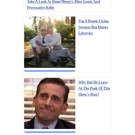
Take A Look At Demi Moore's Most Iconic And
Provocative Roles
Top 8 People Living
Strange But Happy
Lifestyles
Why Did He Leave
At The Peak Of This
Show's Run?