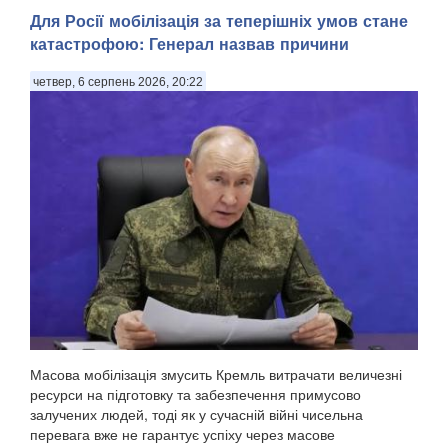
Для Росії мобілізація за теперішніх умов стане
катастрофою: Генерал назвав причини
четвер, 6 серпень 2026, 20:22
Масова мобілізація змусить Кремль витрачати величезні
ресурси на підготовку та забезпечення примусово
залучених людей, тоді як у сучасній війні чисельна
перевага вже не гарантує успіху через масове