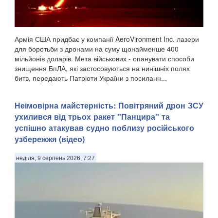
Армія США придбає у компанії AeroVironment Inc. лазери
для боротьби з дронами на суму щонайменше 400
мільйонів доларів. Мета військових - опанувати способи
знищення БпЛА, які застосовуються на нинішніх полях
битв, передають Патріоти України з посиланн...
Неімовірна майстерність: Повітряний дрон ЗСУ
ухилився від трьох ракет "Панцира" та
успішно атакував судно поблизу російського
узбережжя (відео)
неділя, 9 серпень 2026, 7:27