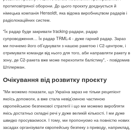
протиповітряної оборони. До цього проєкту доєднується й
німецька компанія Hensoldt, яка відома виробництвом радарів і
радіолокаційних систем.
"Їх радар буде закривати tracking-радари, радар
супроводження… Їх радар TRML-4 - дуже гарний радар. Зараз
ми почнемо його об’єднувати з нашою ракетою і С2-центром, і
отримувати команди від нього для того, аби направляти ракету в
зону, де C2-ракета вже може перехопити балістику", - повідомив
Штілерман.
Очікування від розвитку проєкту
"Ми можемо показати, що Україна зараз не тільки реципієнт
якоїсь допомоги, а вже стала невід’ємною частиною
європейською безпекової стратегії і що ми можемо виробляти
якісь достатньо складні речі у дуже великій кількості. І ми дуже
швидко просуваємося. І тому, ми пропонуємо на повністю нових
засадах організувати європейську безпеку з приводу, наприклад,