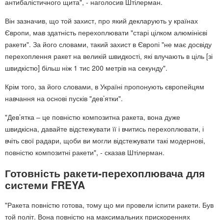
антибалістичного щита", - наголосив Штілерман.
Він зазначив, що той захист, про який декларують у країнах
Європи, мав здатність перехоплювати "старі цілком алюмінієві
ракети". За його словами, такий захист в Європі "не має досвіду
перехоплення ракет на великій швидкості, які влучають в ціль [зі
швидкістю] більш ніж 1 тис 200 метрів на секунду".
Крім того, за його словами, в Україні пропонують європейцям
навчання на основі пусків "дев’ятки".
"Дев’ятка – це повністю композитна ракета, вона дуже
швидкісна, давайте відстежувати її і вчитись перехоплювати, і
вчіть свої радари, щоби ви могли відстежувати такі модернові,
повністю композитні ракети", - сказав Штілерман.
Готовність ракети-перехоплювача для
системи FREYA
"Ракета повністю готова, тому що ми провели іспити ракети. Був
той політ. Вона повністю на максимальних прискореннях