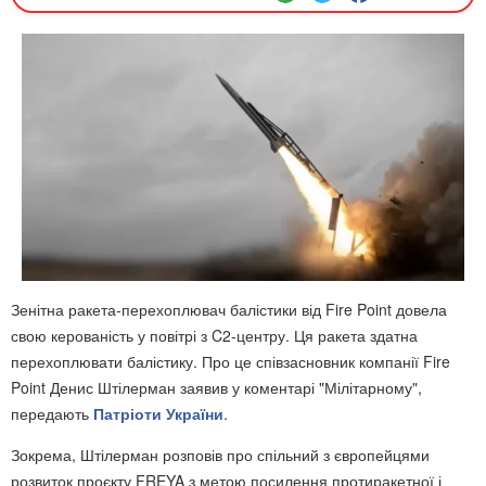
Зенітна ракета-перехоплювач балістики від Fire Point довела
свою керованість у повітрі з C2-центру. Ця ракета здатна
перехоплювати балістику. Про це співзасновник компанії Fire
Point Денис Штілерман заявив у коментарі "Мілітарному",
передають
Патріоти України
.
Зокрема, Штілерман розповів про спільний з європейцями
розвиток проєкту FREYA з метою посилення протиракетної і