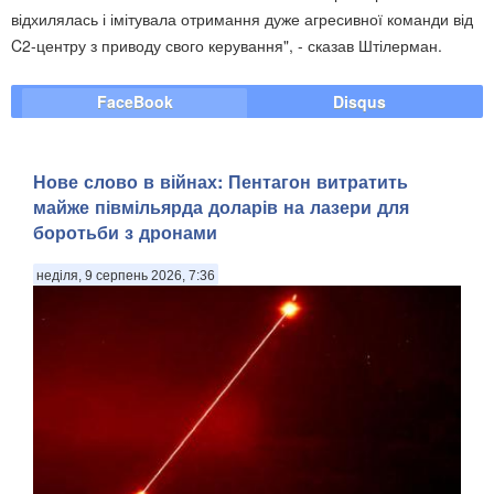
відхилялась і імітувала отримання дуже агресивної команди від
C2-центру з приводу свого керування", - сказав Штілерман.
FaceBook
Disqus
Нове слово в війнах: Пентагон витратить
майже півмільярда доларів на лазери для
боротьби з дронами
неділя, 9 серпень 2026, 7:36