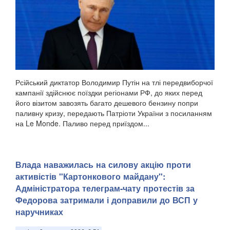
Рсійський диктатор Володимир Путін на тлі передвиборчої
кампанії здійснює поїздки регіонами РФ, до яких перед
його візитом завозять багато дешевого бензину попри
паливну кризу, передають Патріоти України з посиланням
на Le Monde. Паливо перед приїздом...
Влада наважилась на силову акцію проти
активістів "Картонкового майдану":
Адміністратора телеграм-чату протестів за
Федорова затримали і доправили до ВСП у
наручниках