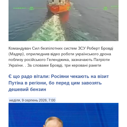
Командувач Сил безпілотних систем ЗСУ Роберт Бровді
(Мадяр), оприлюднив відео роботи українського дрона
поблизу російського Геленджика, зазначають Патріоти
України. . За словами Бровді, три керовані ракети
російського зенітного ракетно-гарматного комп...
Є що радо вітали: Росіяни чекають на візит
Путіна в регіони, бо перед цим завозять
дешевий бензин
неділя, 9 серпень 2026, 7:00