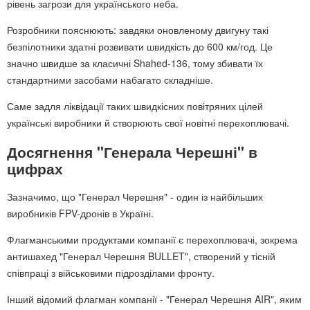
рівень загрози для українського неба.
Розробники пояснюють: завдяки оновленому двигуну такі
безпілотники здатні розвивати швидкість до 600 км/год. Це
значно швидше за класичні Shahed-136, тому збивати їх
стандартними засобами набагато складніше.
Саме задля ліквідації таких швидкісних повітряних цілей
українські виробники й створюють свої новітні перехоплювачі.
Досягнення "Генерала Черешні" в
цифрах
Зазначимо, що "Генерал Черешня" - один із найбільших
виробників FPV-дронів в Україні.
Флагманськими продуктами компанії є перехоплювачі, зокрема
антишахед "Генерал Черешня BULLET", створений у тісній
співпраці з військовими підрозділами фронту.
Інший відомий флагман компанії - "Генерал Черешня AIR", яким