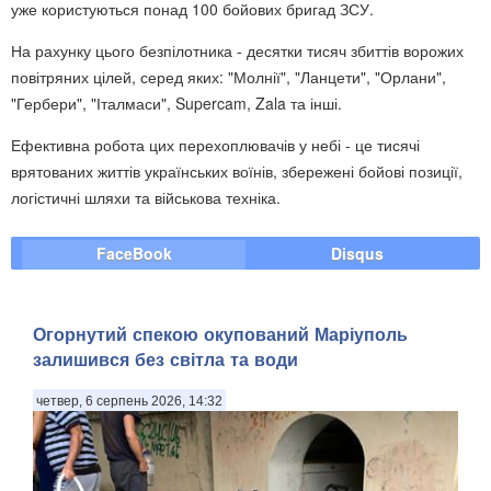
уже користуються понад 100 бойових бригад ЗСУ.
На рахунку цього безпілотника - десятки тисяч збиттів ворожих
повітряних цілей, серед яких: "Молнії", "Ланцети", "Орлани",
"Гербери", "Італмаси", Supercam, Zala та інші.
Ефективна робота цих перехоплювачів у небі - це тисячі
врятованих життів українських воїнів, збережені бойові позиції,
логістичні шляхи та військова техніка.
FaceBook
Disqus
Огорнутий спекою окупований Маріуполь
залишився без світла та води
четвер, 6 серпень 2026, 14:32