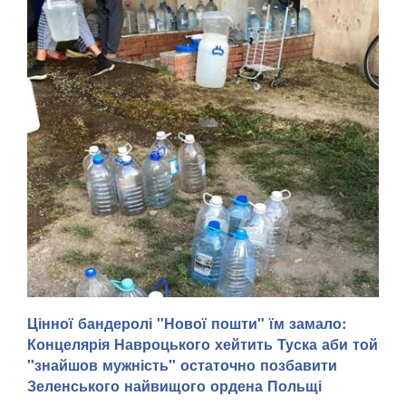
Цінної бандеролі "Нової пошти" їм замало:
Тимчасово захоплений російськими військами Маріуполь
Концелярія Навроцького хейтить Туска аби той
Донецької області після вибухів, що пролунали 5 серпня
"знайшов мужність" остаточно позбавити
та в ніч на 6 серпня, залишився без світла й води,
передають Патріоти України з посиланням на легітимну
Зеленського найвищого ордена Польщі
Маріупольську міську раду. . "У тимчасо...