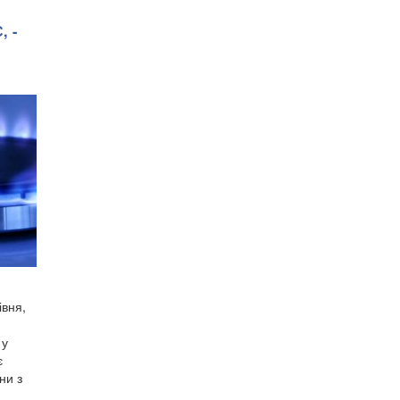
, -
івня,
 у
є
ни з