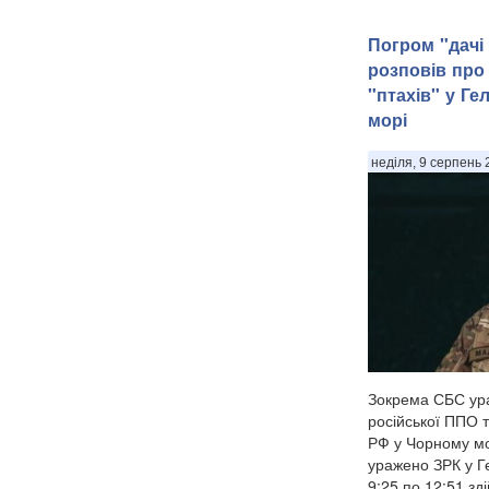
Погром "дачі 
розповів про
"птахів" у Г
морі
неділя, 9 серпень 
Зокрема СБС ура
російської ППО т
РФ у Чорному мо
уражено ЗРК у Г
9:25 по 12:51 зд