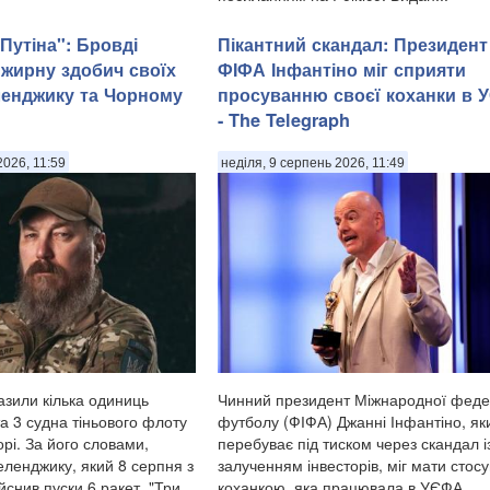
Путіна": Бровді
Пікантний скандал: Президент
 жирну здобич своїх
ФІФА Інфантіно міг сприяти
еленджику та Чорному
просуванню своєї коханки в 
- The Telegraph
2026, 11:59
неділя, 9 серпень 2026, 11:49
зили кілька одиниць
Чинний президент Міжнародної феде
а 3 судна тіньового флоту
футболу (ФІФА) Джанні Інфантіно, як
рі. За його словами,
перебуває під тиском через скандал і
еленджику, який 8 серпня з
залученням інвесторів, міг мати стосу
ійснив пуски 6 ракет. "Три
коханкою, яка працювала в УЄФА.