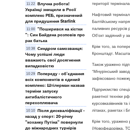
території термінала
Влучна робота!
11:22
Українці знищили в Росії
Нафтовий термінал 
комплекс РЕБ, призначений
для придушення Starlink
Балтійському напрям
паливних ресурсів р
"Поширився на кістки
11:00
": Син Байдена розповів про
Об'єкт задіяний у 
рак батька
Крім того, за попе
Синдром самозванця:
10:38
Кронштадт. Масшта
Чому успішні люди
вважають свої досягнення
Також уражено підп
випадковістю
“Мічурінський завод
Попереду - об’єднання
10:29
зафіксовано пожежу
всіх компонентів в єдиний
комплекс: Штілерман назвав
Підприємство спеціа
терміни запуску
ракетної техніки рф,
антибалістичного
перехоплювача
курсовказівників та
літаках, ракетах і Б
Після дискваліфікації -
10:10
назад у спорт: 20-річну
Крім того, уражено 
"коханку Путіна" повернули
до міжнародних турнірів
(Новофедорівка, ТО