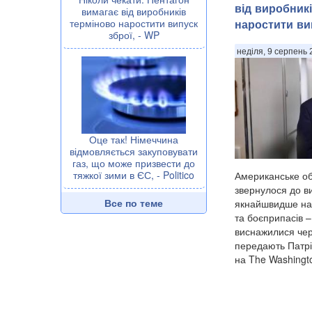
від виробник
вимагає від виробників
терміново наростити випуск
наростити вип
зброї, - WP
неділя, 9 серпень 
Оце так! Німеччина
відмовляється закуповувати
газ, що може призвести до
тяжкої зими в ЄС, - Politico
Американське об
звернулося до в
Все по теме
якнайшвидше на
та боєприпасів –
виснажилися чере
передають Патрі
на The Washingto