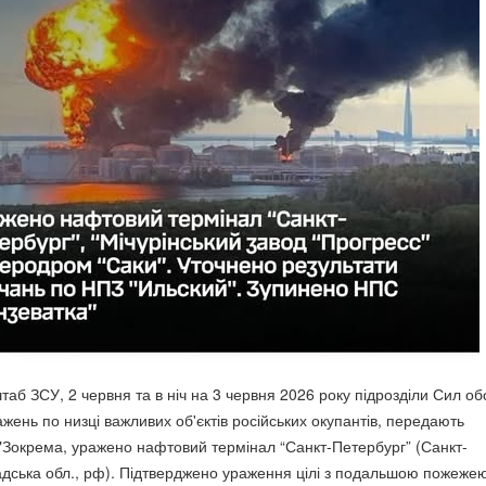
таб ЗСУ, 2 червня та в ніч на 3 червня 2026 року підрозділи Сил о
жень по низці важливих об'єктів російських окупантів, передають
 "Зокрема, уражено нафтовий термінал “Санкт-Петербург” (Санкт-
адська обл., рф). Підтверджено ураження цілі з подальшою пожеже