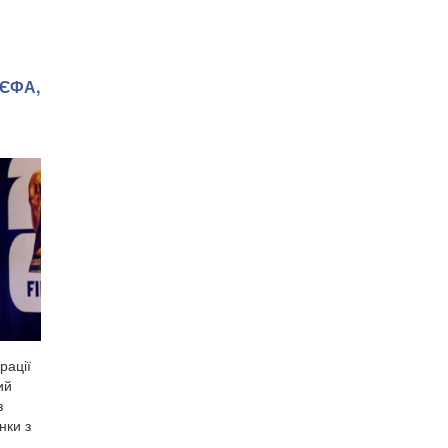
УЄФА,
рації
ий
з
нки з