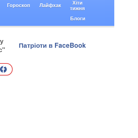
Хіти
Гороскоп
Лайфхак
тижня
Блоги
у
Патріоти в FaceBook
с"