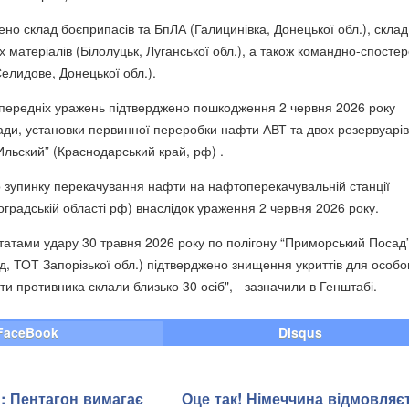
но склад боєприпасів та БпЛА (Галицинівка, Донецької обл.), склад
 матеріалів (Білолуцьк, Луганської обл.), а також командно-спосте
елидове, Донецької обл.).
передніх уражень підтверджено пошкодження 2 червня 2026 року
кади, установки первинної переробки нафти АВТ та двох резервуарів
льский” (Краснодарський край, рф) .
 зупинку перекачування нафти на нафтоперекачувальній станції
оградській області рф) внаслідок ураження 2 червня 2026 року.
льтатами удару 30 травня 2026 року по полігону “Приморський Посад
, ТОТ Запорізької обл.) підтверджено знищення укриттів для особо
ти противника склали близько 30 осіб", - зазначили в Генштабі.
FaceBook
Disqus
и: Пентагон вимагає
Оце так! Німеччина відмовляє