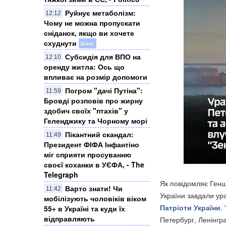
Руйнує метаболізм:
12:12
Чому не можна пропускати
сніданок, якщо ви хочете
схуднути
Блог
Субсидія для ВПО на
12:10
оренду житла: Ось що
впливає на розмір допомоги
Погром "дачі Путіна":
11:59
Бровді розповів про жирну
здобич своїх "птахів" у
Геленджику та Чорному морі
Пікантний скандал:
11:49
Президент ФІФА Інфантіно
міг сприяти просуванню
своєї коханки в УЄФА, - The
Telegraph
Як повідомляє Генш
Варто знати! Чи
11:42
України завдали ура
мобілізують чоловіків віком
Патріоти України
.
55+ в Україні та куди їх
відправляють
Петербург, Ленінгр