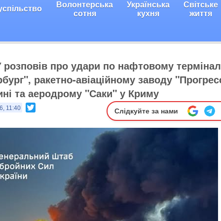
Волонтерська
Українська
Світське
успільство
сотня
кухня
життя
 розповів про удари по нафтовому термінал
рбург", ракетно-авіаційному заводу "Прогрес
ні та аеродрому "Саки" у Криму
Twitter
6, 11:40
Слідкуйте за нами