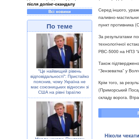
після допінг-скандалу
Серед іншого, ураже
Всі новини
паливно-мастильних
По теме
пункт противника (С
За результатами по
технологічної еста
РВС-5000 на НПЗ “И
Також підтверджено
“Зензеватка” у Волг
"Це найвищий рівень
відповідальності": Пристайко
пояснив, чому Україна не
Крім того, за резу
має союзницьких відносин зі
(Приморський Посад
США на рівні Ізраїлю
складу ворога. Втра
Ніколи чекат
Ніколи чекати: Пентагон