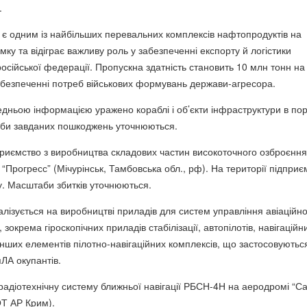
.
є одним із найбільших перевальних комплексів нафтопродуктів на
ку та відіграє важливу роль у забезпеченні експорту й логістики
осійської федерації. Пропускна здатність становить 10 млн тонн на 
забезпеченні потреб військових формувань держави-агресора.
редньою інформацією уражено кораблі і об’єкти інфраструктури в по
би завданих пошкоджень уточнюються.
риємство з виробництва складових частин високоточного озброєння
 “Прогресс” (Мічурінськ, Тамбовська обл., рф). На території підприє
. Масштаби збитків уточнюються.
лізується на виробництві приладів для систем управління авіаційно
 зокрема гіроскопічних приладів стабілізації, автопілотів, навігаційн
 інших елементів пілотно-навігаційних комплексів, що застосовуютьс
пЛА окупантів.
радіотехнічну систему ближньої навігації РБСН-4Н на аеродромі “Са
Т АР Крим).