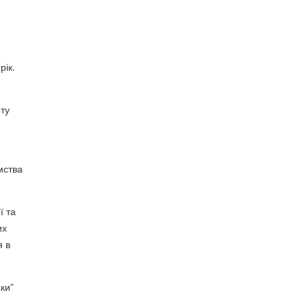
рік.
рту
мства
ї та
их
я в
ки”