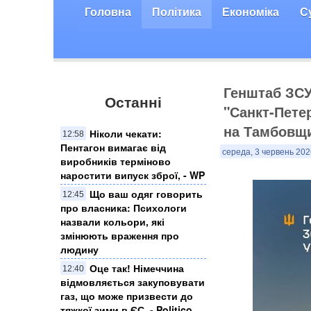
Головна
Політика
Економіка
С
Генштаб ЗСУ
Останні
"Санкт-Пете
на Тамбовщи
Ніколи чекати:
12:58
Пентагон вимагає від
середа, 3 червень 202
виробників терміново
наростити випуск зброї, - WP
Що ваш одяг говорить
12:45
про власника: Психологи
назвали кольори, які
змінюють враження про
людину
Оце так! Німеччина
12:40
відмовляється закуповувати
газ, що може призвести до
тяжкої зими в ЄС, - Politico