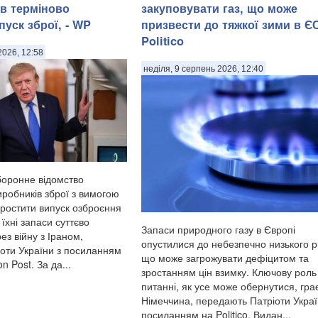
ів терміново
закуповувати газ, що може
уск зброї, - WP
призвести до тяжкої зими в ЄС
Politico
2026, 12:58
неділя, 9 серпень 2026, 12:40
оронне відомство
иробників зброї з вимогою
ростити випуск озброєння
 їхні запаси суттєво
Запаси природного газу в Європі
з війну з Іраном,
опустилися до небезпечно низького р
оти України з посиланням
що може загрожувати дефіцитом та
n Post. За да...
зростанням цін взимку. Ключову роль
питанні, як усе може обернутися, гра
Німеччина, передають Патріоти Украї
посиланням на Politico. Видан...